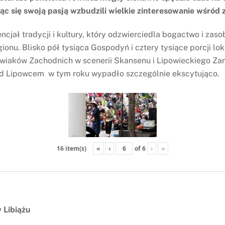
ląc się swoją pasją wzbudzili wielkie zinteresowanie wśród 
ncjał tradycji i kultury, który odzwierciedla bogactwo i z
ionu. Blisko pół tysiąca Gospodyń i cztery tysiące porcji lo
owiaków Zachodnich w scenerii Skansenu i Lipowieckiego Z
od Lipowcem w tym roku wypadło szczególnie ekscytująco.
«
‹
of
6
›
»
16 item(s)
 Libiążu