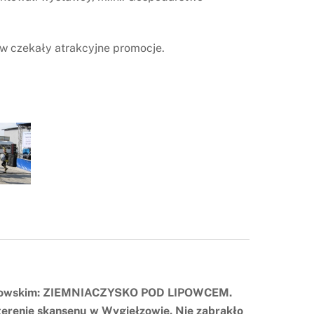
ów czekały atrakcyjne promocje.
hrzanowskim: ZIEMNIACZYSKO POD LIPOWCEM.
a terenie skansenu w Wygiełzowie. Nie zabrakło