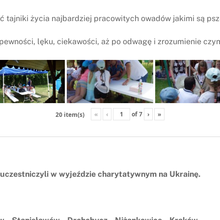
ć tajniki życia najbardziej pracowitych owadów jakimi są psz
pewności, lęku, ciekawości, aż po odwagę i zrozumienie czy
«
‹
of
7
›
»
20 item(s)
czestniczyli w wyjeździe charytatywnym na Ukrainę.