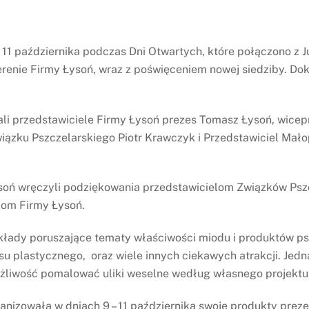
 11 października podczas Dni Otwartych, które połączono z J
erenie Firmy Łysoń, wraz z poświęceniem nowej siedziby. D
ali przedstawiciele Firmy Łysoń prezes Tomasz Łysoń, wice
iązku Pszczelarskiego Piotr Krawczyk i Przedstawiciel Ma
soń wręczyli podziękowania przedstawicielom Związków Pszc
kom Firmy Łysoń.
łady poruszające tematy właściwości miodu i produktów psz
su plastycznego, oraz wiele innych ciekawych atrakcji. Jedn
ożliwość pomalować uliki weselne według własnego projektu
ganizowała w dniach 9 – 11 października swoje produkty prez