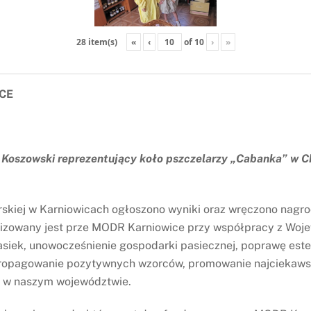
«
‹
of
10
›
»
28 item(s)
CE
zy Koszowski reprezentujący koło pszczelarzy „Cabanka” w 
skiej w Karniowicach ogłoszono wyniki oraz wręczono nagro
anizowany jest prze MODR Karniowice przy współpracy z Woj
siek, unowocześnienie gospodarki pasiecznej, poprawę estet
propagowanie pozytywnych wzorców, promowanie najciekawszy
k w naszym województwie.