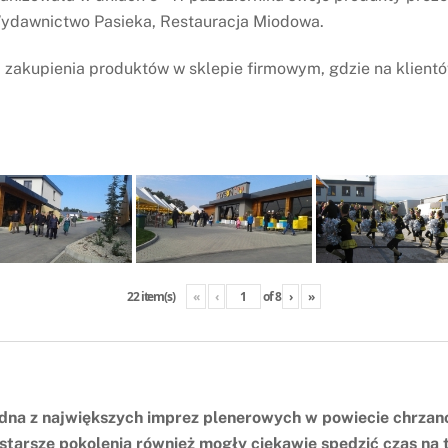
Wydawnictwo Pasieka, Restauracja Miodowa.
 zakupienia produktów w sklepie firmowym, gdzie na klient
«
‹
of
8
›
»
22 item(s)
ę jedna z największych imprez plenerowych w powiecie c
le starsze pokolenia również mogły ciekawie spędzić czas n