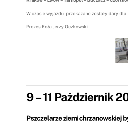
Kraków – Lwów – Tarnopol – Buczacz – Czortkó
W czasie wyjazdu przekazane zostały dary dla 
Prezes Koła Jerzy Oczkowski
9 – 11 Pażdziernik 2
Pszczelarze ziemi chrzanowskiej by