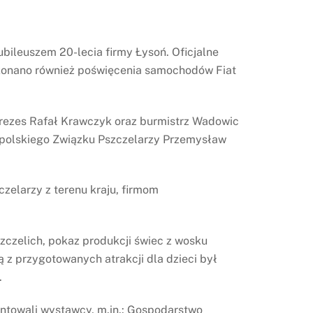
ubileuszem 20-lecia firmy Łysoń. Oficjalne
okonano również poświęcenia samochodów Fiat
prezes Rafał Krawczyk oraz burmistrz Wadowic
łopolskiego Związku Pszczelarzy Przemysław
zelarzy z terenu kraju, firmom
czelich, pokaz produkcji świec z wosku
ą z przygotowanych atrakcji dla dzieci był
.
entowali wystawcy, m.in.: Gospodarstwo