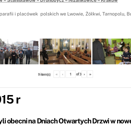
w – Stanisławów – Drohobycz – Niżankowice – Kraków
parafii i placówek polskich we Lwowie, Żółkwi, Tarnopolu, 
«
‹
of
3
›
»
9 item(s)
015 r
li obecni na Dniach Otwartych Drzwi w nowej