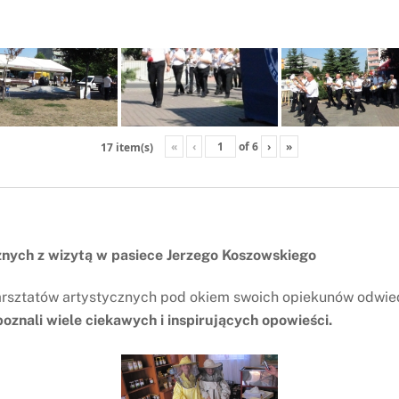
«
‹
of
6
›
»
17 item(s)
nych z wizytą w pasiece Jerzego Koszowskiego
arsztatów artystycznych pod okiem swoich opiekunów odwiedz
znali wiele ciekawych i inspirujących opowieści.