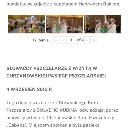
pamiątkowe zdjęcie z kapelanem Henrykiem Bąkiem.
«
‹
of
4
›
»
12 item(s)
SŁOWACCY PSZCZELARZE Z WIZYTĄ W
CHRZANOWSKIEJ PASIECE PSZCELARSKIEJ
4 WRZESIEŃ 2010 R
Tego dnia pszczelarze z Słowackiego Koła
Pszczelarzy z DOLVEHO KUBINA odwiedzają, poraz
pierwszy w historii Chrzanowskie Koło Pszczelarzy
„Cabaka”. Miejscem spotkania byla pasieka