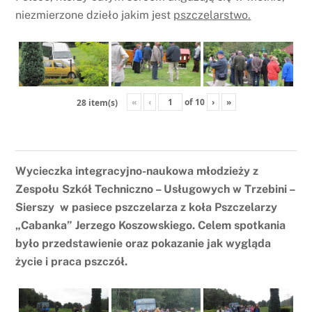
niezmierzone dzieło jakim jest
pszczelarstwo.
«
‹
of
10
›
»
28 item(s)
Wycieczka integracyjno-naukowa młodzieży z
Zespołu Szkół Techniczno – Usługowych w Trzebini –
Sierszy w pasiece pszczelarza z koła Pszczelarzy
„Cabanka” Jerzego Koszowskiego. Celem spotkania
było przedstawienie oraz pokazanie jak wygląda
życie i praca pszczół.