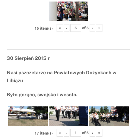
«
‹
of
6
›
»
16 item(s)
30 Sierpień 2015 r
Nasi pszczelarze na Powiatowych Dożynkach w
Libiążu
Było gorąco, swojsko i wesoło.
«
‹
of
6
›
»
17 item(s)