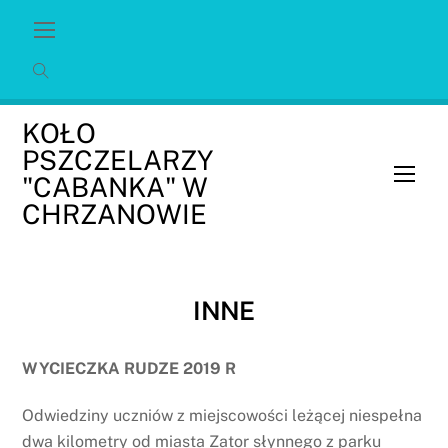
Skip
Menu
to
content
KOŁO
PSZCZELARZY
Men
"CABANKA" W
CHRZANOWIE
INNE
WYCIECZKA RUDZE 2019 R
Odwiedziny uczniów z miejscowości leżącej niespełna
dwa kilometry od miasta Zator słynnego z parku