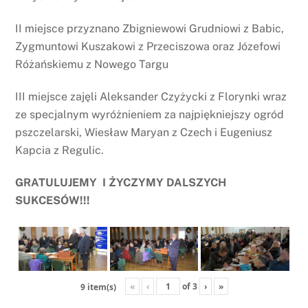
II miejsce przyznano Zbigniewowi Grudniowi z Babic,
Zygmuntowi Kuszakowi z Przeciszowa oraz Józefowi
Różańskiemu z Nowego Targu
III miejsce zajęli Aleksander Czyżycki z Florynki wraz
ze specjalnym wyróżnieniem za najpiękniejszy ogród
pszczelarski, Wiesław Maryan z Czech i Eugeniusz
Kapcia z Regulic.
GRATULUJEMY I ŻYCZYMY DALSZYCH
SUKCESÓW!!!
«
‹
of
3
›
»
9 item(s)