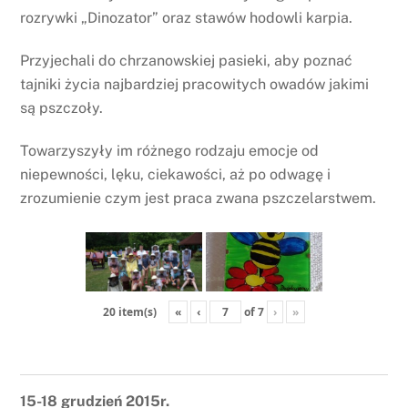
rozrywki „Dinozator” oraz stawów hodowli karpia.
Przyjechali do chrzanowskiej pasieki, aby poznać
tajniki życia najbardziej pracowitych owadów jakimi
są pszczoły.
Towarzyszyły im różnego rodzaju emocje od
niepewności, lęku, ciekawości, aż po odwagę i
zrozumienie czym jest praca zwana pszczelarstwem.
«
‹
of
7
›
»
20 item(s)
15-18 grudzień 2015r.