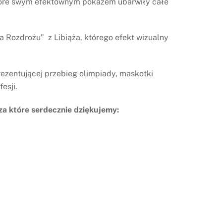
które swym efektownym pokazem ubarwiły całe
 Rozdrożu” z Libiąża, którego efekt wizualny
ezentującej przebieg olimpiady, maskotki
esji.
za które serdecznie dziękujemy: