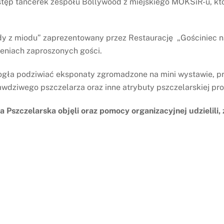
ystęp tancerek zespołu Bollywood z miejskiego MOKSiR-u, 
dy z miodu” zaprezentowany przez Restaurację „Gościniec na
eniach zaproszonych gości.
ogła podziwiać eksponaty zgromadzone na mini wystawie, pr
wdziwego pszczelarza oraz inne atrybuty pszczelarskiej prof
Pszczelarska objęli oraz pomocy organizacyjnej udzielili, 