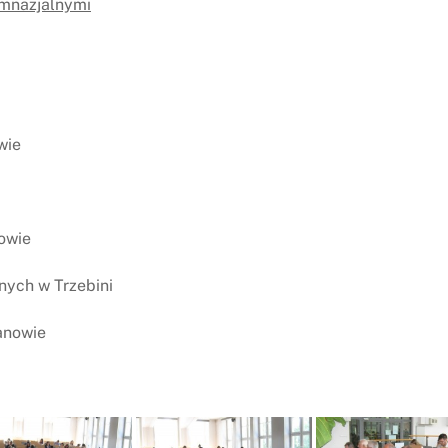
imnazjalnymi
wie
nowie
nych w Trzebini
zanowie