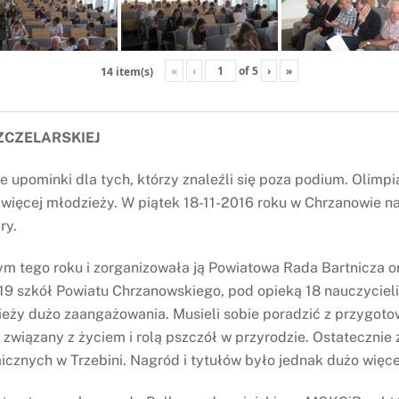
«
‹
of
5
›
»
14 item(s)
ZCZELARSKIEJ
we upominki dla tych, którzy znaleźli się poza podium. Olim
 więcej młodzieży. W piątek 18-11-2016 roku w Chrzanowie n
ry.
ym tego roku i zorganizowała ją Powiatowa Rada Bartnicza o
z 19 szkół Powiatu Chrzanowskiego, pod opieką 18 nauczyciel
ieży dużo zaangażowania. Musieli sobie poradzić z przygoto
związany z życiem i rolą pszczół w przyrodzie. Ostatecznie zw
znych w Trzebini. Nagród i tytułów było jednak dużo więce