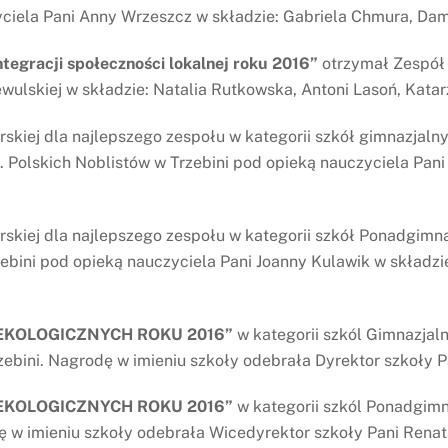
ciela Pani Anny Wrzeszcz w składzie: Gabriela Chmura, Dami
ntegracji społeczności lokalnej roku 2016”
otrzymał Zespół 
wulskiej w składzie: Natalia Rutkowska, Antoni Lasoń, Katar
skiej dla najlepszego zespołu w kategorii szkół gimnazjaln
 Polskich Noblistów w Trzebini pod opieką nauczyciela Pani 
skiej dla najlepszego zespołu w kategorii szkół Ponadgimn
bini pod opieką nauczyciela Pani Joanny Kulawik w składzie
EKOLOGICZNYCH ROKU 2016”
w kategorii szkól Gimnazjal
zebini. Nagrodę w imieniu szkoły odebrała Dyrektor szkoły Pa
EKOLOGICZNYCH ROKU 2016”
w kategorii szkól Ponadgimn
 w imieniu szkoły odebrała Wicedyrektor szkoły Pani Renat