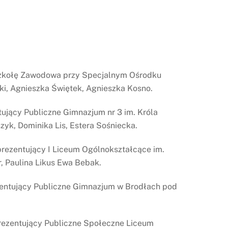
 Szkołę Zawodowa przy Specjalnym Ośrodku
i, Agnieszka Świętek, Agnieszka Kosno.
tujący Publiczne Gimnazjum nr 3 im. Króla
yk, Dominika Lis, Estera Sośniecka.
prezentujący I Liceum Ogólnokształcące im.
, Paulina Likus Ewa Bebak.
ezentujący Publiczne Gimnazjum w Brodłach pod
prezentujący Publiczne Społeczne Liceum