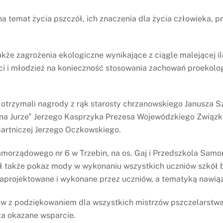
a temat życia pszczół, ich znaczenia dla życia człowieka, 
kże zagrożenia ekologiczne wynikające z ciągle malejącej il
eci i młodzież na konieczność stosowania zachowań proekol
 otrzymali nagrody z rąk starosty chrzanowskiego Janusza S
 na Jurze” Jerzego Kasprzyka Prezesa Wojewódzkiego Związ
artniczej Jerzego Oczkowskiego.
morządowego nr 6 w Trzebin, na os. Gaj i Przedszkola Samo
ł także pokaz mody w wykonaniu wszystkich uczniów szkół b
 zaprojektowane i wykonane przez uczniów, a tematyką nawią
w z podziękowaniem dla wszystkich mistrzów pszczelarstwa
za okazane wsparcie.