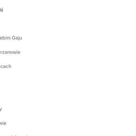
ej
ebini Gaju
hrzanowie
icach
y
wie