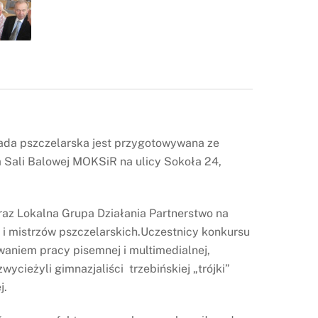
piada pszczelarska jest przygotowywana ze
a Sali Balowej MOKSiR na ulicy Sokoła 24,
raz Lokalna Grupa Działania Partnerstwo na
i i mistrzów pszczelarskich.Uczestnicy konkursu
waniem pracy pisemnej i multimedialnej,
ycieżyli gimnazjaliści trzebińskiej „trójki”
j.