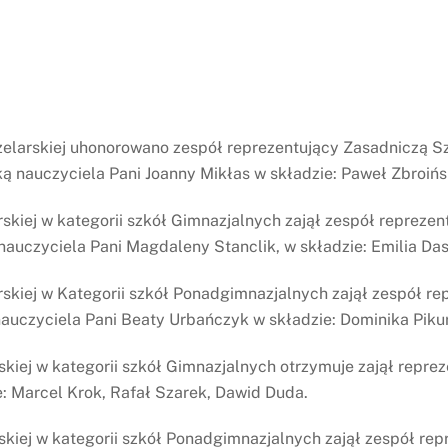
zelarskiej uhonorowano zespół reprezentujący Zasadniczą
nauczyciela Pani Joanny Mikłas w składzie: Paweł Zbroińsk
kiej w kategorii szkół Gimnazjalnych zajął zespół reprezen
uczyciela Pani Magdaleny Stanclik, w składzie: Emilia Dasz
skiej w Kategorii szkół Ponadgimnazjalnych zajął zespół re
auczyciela Pani Beaty Urbańczyk w składzie: Dominika Pikur
skiej w kategorii szkół Gimnazjalnych otrzymuje zajął repr
: Marcel Krok, Rafał Szarek, Dawid Duda.
kiej w kategorii szkół Ponadgimnazjalnych zajął zespół re