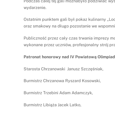
Podczas całej tej gali możnabyło podziwiać w
wydarzenie.
Ostatnim punktem gali był pokaz kulinarny „Lo
oraz smakowy na długo pozostanie we wspomni
Publiczność przez cały czas trwania imprezy m
wykonane przez uczniów, profesjonalny strój pra
Patronat honorowy nad IV Powiatową Olimpiada 
Starosta Chrzanowski Janusz Szczęśniak,
Burmistrz Chrzanowa Ryszard Kosowski,
Burmistrz Trzebini Adam Adamczyk,
Burmistrz Libiąża Jacek Latko,