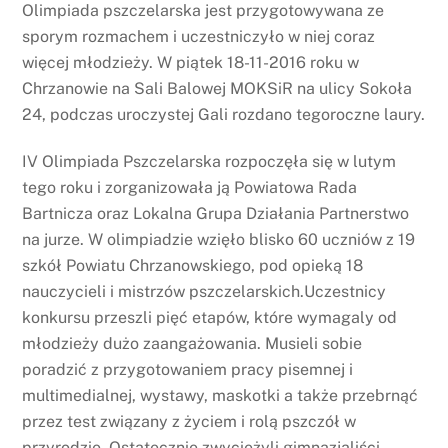
Olimpiada pszczelarska jest przygotowywana ze
sporym rozmachem i uczestniczyło w niej coraz
więcej młodzieży. W piątek 18-11-2016 roku w
Chrzanowie na Sali Balowej MOKSiR na ulicy Sokoła
24, podczas uroczystej Gali rozdano tegoroczne laury.
IV Olimpiada Pszczelarska rozpoczęła się w lutym
tego roku i zorganizowała ją Powiatowa Rada
Bartnicza oraz Lokalna Grupa Działania Partnerstwo
na jurze. W olimpiadzie wzięło blisko 60 uczniów z 19
szkół Powiatu Chrzanowskiego, pod opieką 18
nauczycieli i mistrzów pszczelarskich.Uczestnicy
konkursu przeszli pięć etapów, które wymagaly od
młodzieży dużo zaangażowania. Musieli sobie
poradzić z przygotowaniem pracy pisemnej i
multimedialnej, wystawy, maskotki a także przebrnąć
przez test związany z życiem i rolą pszczół w
przyrodzie. Ostatecznie zwycieżyli gimnazjaliści