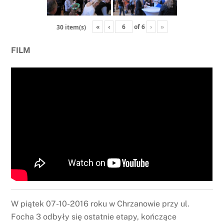
«
‹
of
6
›
»
30 item(s)
FILM
W piątek 07-10-2016 roku w Chrzanowie przy ul.
Focha 3 odbyły się ostatnie etapy, kończące