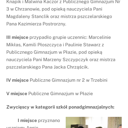
Knapik i Malwina Kaczor z Publicznego Gimnazjum Nr
3 w Chrzanowie, pod opieką nauczyciela Pani
Magdaleny Stanclik oraz mistrza pszczelarskiego
Pana Kazimierza Postrorzny.
III miejsce
przypadło grupie uczennic: Marcelinie
Mikłas, Kamili Płoszczyca i Paulinie Stawarz z
Publicznego Gimnazjum w Płazie, pod opieką
nauczyciela Pani Marzeny Szczypczyk oraz mistrza
pszczelarskiego Pana Jacka Chrząścik.
IV miejsce
Publiczne Gimnazjum nr 2 w Trzebini
V miejsce
Publiczne Gimnazjum w Płazie
Zwycięscy w kategorii szkół ponadgimnazjalnych:
I miejsce
przyznano
uczniom: Annie