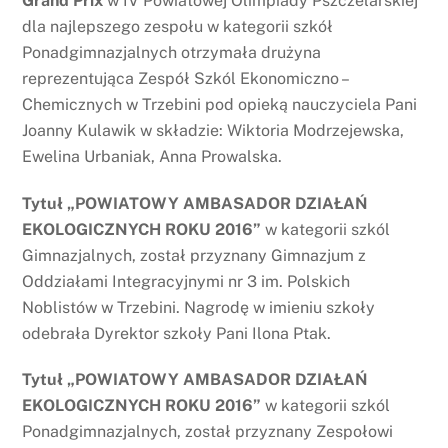
Grand Prix
w IV Powiatowej Olimpiady Pszczelarskiej
dla najlepszego zespołu w kategorii szkół
Ponadgimnazjalnych otrzymała drużyna
reprezentująca Zespół Szkól Ekonomiczno –
Chemicznych w Trzebini pod opieką nauczyciela Pani
Joanny Kulawik w składzie: Wiktoria Modrzejewska,
Ewelina Urbaniak, Anna Prowalska.
Tytuł „POWIATOWY AMBASADOR DZIAŁAŃ
EKOLOGICZNYCH ROKU 2016”
w kategorii szkól
Gimnazjalnych, został przyznany Gimnazjum z
Oddziałami Integracyjnymi nr 3 im. Polskich
Noblistów w Trzebini. Nagrodę w imieniu szkoły
odebrała Dyrektor szkoły Pani Ilona Ptak.
Tytuł „POWIATOWY AMBASADOR DZIAŁAŃ
EKOLOGICZNYCH ROKU 2016”
w kategorii szkól
Ponadgimnazjalnych, został przyznany Zespołowi