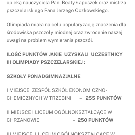
opieką nauczyciela Pani Beaty Łapuszek oraz mistrza
pszczelarskiego Pana Jerzego Oczkowskiego.
Olimpiada miała na celu popularyzację znaczenia dla
środowiska pszczoły miodnej oraz zwrócenie naszej
uwagi na problem wymierania pszczół.
ILOŚĆ PUNKTÓW JAKIE UZYSKALI UCZESTNICY
III OLIMPIADY PSZCZELARSKIEJ :
SZKOŁY PONADGIMNAZJALNE
I MIEJSCE ZESPÓŁ SZKÓŁ EKONOMICZNO-
CHEMICZNYCH W TRZEBINI –
255 PUNKTÓW
II MIEJSCE I LICEUM OGÓLNOKSZTAŁCĄCE W
CHRZANOWIE –
250 PUNKTÓW
III MIEJSCE I LICEUM OGÓLNOKSZTAŁCĄCE W