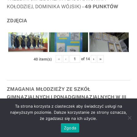
KOŁODZIEJ, DOMINIKA WÓJSIK) –
49 PUNKTÓW
ZDJĘCIA
«
‹
of
14
›
»
40 item(s)
ZMAGANIA MŁODZIEŻY ZE SZKÓŁ
GIMNAZJALNYCH I PONADGIMNAZJALNYCH W III
OLIMPIADZIE PSZCZELARSKIEJ
Ta strona korzysta z ciasteczek aby świadczyć usługi na
najwyższym poziomie. Dalsze korzystanie ze strony oznacza,
że zgadzasz się na ich użycie.
21. X. 2015 r młodzież ze szkół gimnazjalnych i
go
ponadgimnazjalnych przystąpiła do konkursu III
Zgoda
to
Powiatowej olimpiady Pszczelarskiej, który odbył się
top