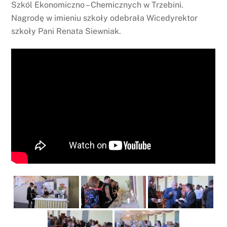
Szkól Ekonomiczno – Chemicznych w Trzebini.
Nagrodę w imieniu szkoły odebrała Wicedyrektor
szkoły Pani Renata Siewniak.