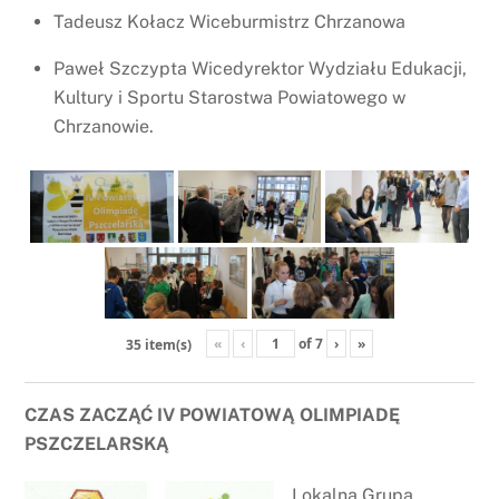
Tadeusz Kołacz Wiceburmistrz Chrzanowa
Paweł Szczypta Wicedyrektor Wydziału Edukacji,
Kultury i Sportu Starostwa Powiatowego w
Chrzanowie.
«
‹
of
7
›
»
35 item(s)
CZAS ZACZĄĆ IV POWIATOWĄ OLIMPIADĘ
PSZCZELARSKĄ
Lokalna Grupa