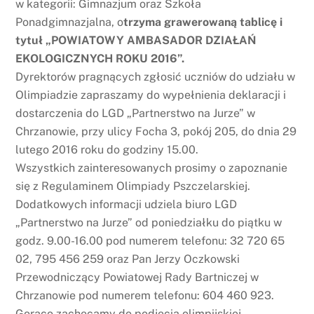
w kategorii: Gimnazjum oraz Szkoła
Ponadgimnazjalna, o
trzyma grawerowaną tablicę i
tytuł „POWIATOWY AMBASADOR DZIAŁAŃ
EKOLOGICZNYCH ROKU 2016”.
Dyrektorów pragnących zgłosić uczniów do udziału w
Olimpiadzie zapraszamy do wypełnienia deklaracji i
dostarczenia do LGD „Partnerstwo na Jurze” w
Chrzanowie, przy ulicy Focha 3, pokój 205, do dnia 29
lutego 2016 roku do godziny 15.00.
Wszystkich zainteresowanych prosimy o zapoznanie
się z Regulaminem Olimpiady Pszczelarskiej.
Dodatkowych informacji udziela biuro LGD
„Partnerstwo na Jurze” od poniedziałku do piątku w
godz. 9.00-16.00 pod numerem telefonu: 32 720 65
02, 795 456 259 oraz Pan Jerzy Oczkowski
Przewodniczący Powiatowej Rady Bartniczej w
Chrzanowie pod numerem telefonu: 604 460 923.
Gorąco zachęcamy do podjęcia olimpijskiej