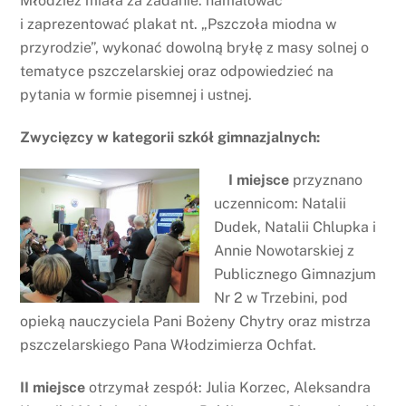
Młodzież miała za zadanie: namalować
i zaprezentować plakat nt. „Pszczoła miodna w
przyrodzie”, wykonać dowolną bryłę z masy solnej o
tematyce pszczelarskiej oraz odpowiedzieć na
pytania w formie pisemnej i ustnej.
Zwycięzcy w kategorii szkół gimnazjalnych:
I miejsce
przyznano
uczennicom: Natalii
Dudek, Natalii Chlupka i
Annie Nowotarskiej z
Publicznego Gimnazjum
Nr 2 w Trzebini, pod
opieką nauczyciela Pani Bożeny Chytry oraz mistrza
pszczelarskiego Pana Włodzimierza Ochfat.
II miejsce
otrzymał zespół: Julia Korzec, Aleksandra