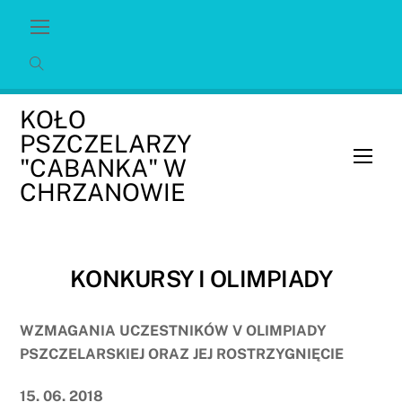
Skip
Menu
to
content
KOŁO
PSZCZELARZY
Men
"CABANKA" W
CHRZANOWIE
KONKURSY I OLIMPIADY
WZMAGANIA UCZESTNIKÓW V OLIMPIADY
PSZCZELARSKIEJ ORAZ JEJ ROSTRZYGNIĘCIE
15. 06. 2018