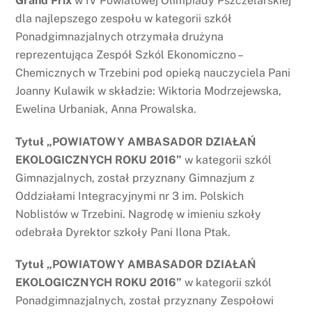
Grand Prix
w IV Powiatowej Olimpiady Pszczelarskiej
dla najlepszego zespołu w kategorii szkół
Ponadgimnazjalnych otrzymała drużyna
reprezentująca Zespół Szkól Ekonomiczno –
Chemicznych w Trzebini pod opieką nauczyciela Pani
Joanny Kulawik w składzie: Wiktoria Modrzejewska,
Ewelina Urbaniak, Anna Prowalska.
Tytuł „POWIATOWY AMBASADOR DZIAŁAŃ
EKOLOGICZNYCH ROKU 2016”
w kategorii szkól
Gimnazjalnych, został przyznany Gimnazjum z
Oddziałami Integracyjnymi nr 3 im. Polskich
Noblistów w Trzebini. Nagrodę w imieniu szkoły
odebrała Dyrektor szkoły Pani Ilona Ptak.
Tytuł „POWIATOWY AMBASADOR DZIAŁAŃ
EKOLOGICZNYCH ROKU 2016”
w kategorii szkól
Ponadgimnazjalnych, został przyznany Zespołowi