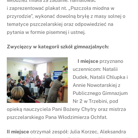
Młodzież miała za zadanie: namalować
i zaprezentować plakat nt. „Pszczoła miodna w
przyrodzie”, wykonać dowolną bryłę z masy solnej o
tematyce pszczelarskiej oraz odpowiedzieć na
pytania w formie pisemnej i ustnej.
Zwycięzcy w kategorii szkół gimnazjalnych:
I miejsce
przyznano
uczennicom: Natalii
Dudek, Natalii Chlupka i
Annie Nowotarskiej z
Publicznego Gimnazjum
Nr 2 w Trzebini, pod
opieką nauczyciela Pani Bożeny Chytry oraz mistrza
pszczelarskiego Pana Włodzimierza Ochfat.
II miejsce
otrzymał zespół: Julia Korzec, Aleksandra