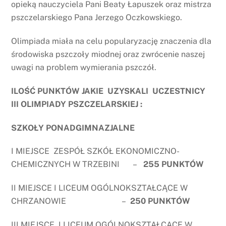
opieką nauczyciela Pani Beaty Łapuszek oraz mistrza
pszczelarskiego Pana Jerzego Oczkowskiego.
Olimpiada miała na celu popularyzację znaczenia dla
środowiska pszczoły miodnej oraz zwrócenie naszej
uwagi na problem wymierania pszczół.
ILOŚĆ PUNKTÓW JAKIE UZYSKALI UCZESTNICY
III OLIMPIADY PSZCZELARSKIEJ :
SZKOŁY PONADGIMNAZJALNE
I MIEJSCE ZESPÓŁ SZKÓŁ EKONOMICZNO-
CHEMICZNYCH W TRZEBINI –
255 PUNKTÓW
II MIEJSCE I LICEUM OGÓLNOKSZTAŁCĄCE W
CHRZANOWIE –
250 PUNKTÓW
III MIEJSCE I LICEUM OGÓLNOKSZTAŁCĄCE W