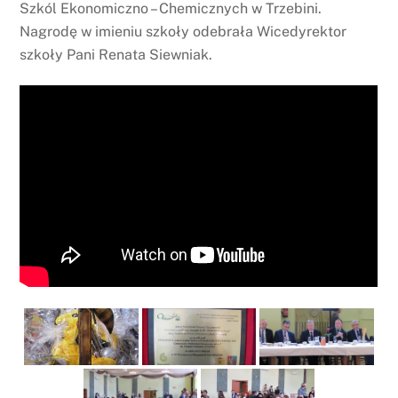
Szkól Ekonomiczno – Chemicznych w Trzebini.
Nagrodę w imieniu szkoły odebrała Wicedyrektor
szkoły Pani Renata Siewniak.