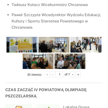
Tadeusz Kołacz Wiceburmistrz Chrzanowa
Paweł Szczypta Wicedyrektor Wydziału Edukacji,
Kultury i Sportu Starostwa Powiatowego w
Chrzanowie.
«
‹
of
7
›
»
35 item(s)
CZAS ZACZĄĆ IV POWIATOWĄ OLIMPIADĘ
PSZCZELARSKĄ
Lokalna Grupa