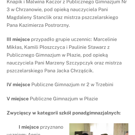
Knapik i Malwina Kaczor z Publicznego Gimnazjum Nr
3 w Chrzanowie, pod opieką nauczyciela Pani
Magdaleny Stanclik oraz mistrza pszczelarskiego
Pana Kazimierza Postrorzny.
III miejsce
przypadło grupie uczennic: Marcelinie
Mikłas, Kamili Płoszczyca i Paulinie Stawarz z
Publicznego Gimnazjum w Płazie, pod opieką
nauczyciela Pani Marzeny Szczypczyk oraz mistrza
pszczelarskiego Pana Jacka Chrząścik.
IV miejsce
Publiczne Gimnazjum nr 2 w Trzebini
V miejsce
Publiczne Gimnazjum w Płazie
Zwycięscy w kategorii szkół ponadgimnazjalnych:
I miejsce
przyznano
uczniom: Annie