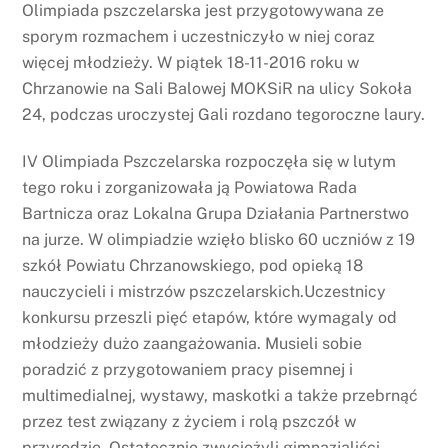
Olimpiada pszczelarska jest przygotowywana ze
sporym rozmachem i uczestniczyło w niej coraz
więcej młodzieży. W piątek 18-11-2016 roku w
Chrzanowie na Sali Balowej MOKSiR na ulicy Sokoła
24, podczas uroczystej Gali rozdano tegoroczne laury.
IV Olimpiada Pszczelarska rozpoczęła się w lutym
tego roku i zorganizowała ją Powiatowa Rada
Bartnicza oraz Lokalna Grupa Działania Partnerstwo
na jurze. W olimpiadzie wzięło blisko 60 uczniów z 19
szkół Powiatu Chrzanowskiego, pod opieką 18
nauczycieli i mistrzów pszczelarskich.Uczestnicy
konkursu przeszli pięć etapów, które wymagaly od
młodzieży dużo zaangażowania. Musieli sobie
poradzić z przygotowaniem pracy pisemnej i
multimedialnej, wystawy, maskotki a także przebrnąć
przez test związany z życiem i rolą pszczół w
przyrodzie. Ostatecznie zwycieżyli gimnazjaliści