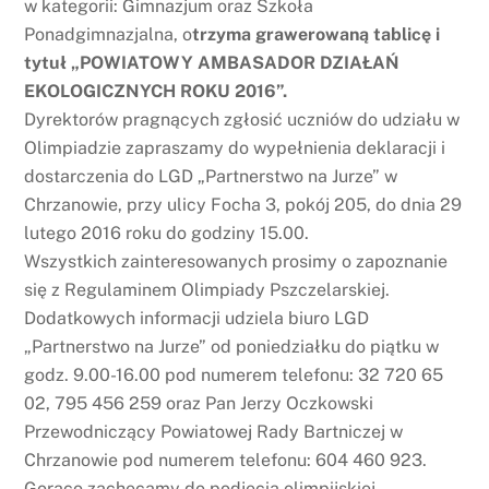
w kategorii: Gimnazjum oraz Szkoła
Ponadgimnazjalna, o
trzyma grawerowaną tablicę i
tytuł „POWIATOWY AMBASADOR DZIAŁAŃ
EKOLOGICZNYCH ROKU 2016”.
Dyrektorów pragnących zgłosić uczniów do udziału w
Olimpiadzie zapraszamy do wypełnienia deklaracji i
dostarczenia do LGD „Partnerstwo na Jurze” w
Chrzanowie, przy ulicy Focha 3, pokój 205, do dnia 29
lutego 2016 roku do godziny 15.00.
Wszystkich zainteresowanych prosimy o zapoznanie
się z Regulaminem Olimpiady Pszczelarskiej.
Dodatkowych informacji udziela biuro LGD
„Partnerstwo na Jurze” od poniedziałku do piątku w
godz. 9.00-16.00 pod numerem telefonu: 32 720 65
02, 795 456 259 oraz Pan Jerzy Oczkowski
Przewodniczący Powiatowej Rady Bartniczej w
Chrzanowie pod numerem telefonu: 604 460 923.
Gorąco zachęcamy do podjęcia olimpijskiej