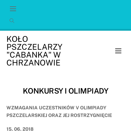
Skip
Menu
to
content
KOŁO
PSZCZELARZY
Men
"CABANKA" W
CHRZANOWIE
KONKURSY I OLIMPIADY
WZMAGANIA UCZESTNIKÓW V OLIMPIADY
PSZCZELARSKIEJ ORAZ JEJ ROSTRZYGNIĘCIE
15. 06. 2018