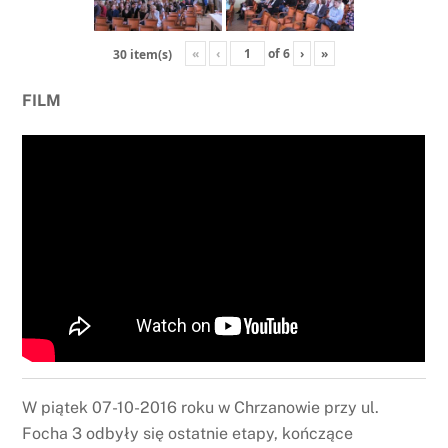
«
‹
of
6
›
»
30 item(s)
FILM
W piątek 07-10-2016 roku w Chrzanowie przy ul.
Focha 3 odbyły się ostatnie etapy, kończące