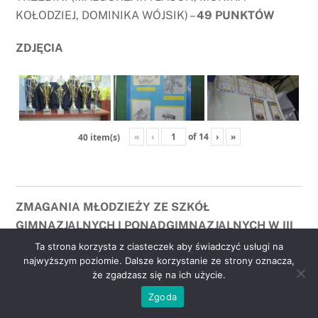
KOŁODZIEJ, DOMINIKA WÓJSIK) –
49 PUNKTÓW
ZDJĘCIA
«
‹
of
14
›
»
40 item(s)
ZMAGANIA MŁODZIEŻY ZE SZKÓŁ
GIMNAZJALNYCH I PONADGIMNAZJALNYCH W III
OLIMPIADZIE PSZCZELARSKIEJ
Ta strona korzysta z ciasteczek aby świadczyć usługi na
najwyższym poziomie. Dalsze korzystanie ze strony oznacza,
że zgadzasz się na ich użycie.
21. X. 2015 r młodzież ze szkół gimnazjalnych i
go
ponadgimnazjalnych przystąpiła do konkursu III
Zgoda
to
Powiatowej olimpiady Pszczelarskiej, który odbył się
top