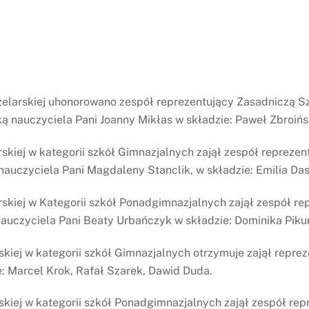
zelarskiej uhonorowano zespół reprezentujący Zasadniczą
nauczyciela Pani Joanny Mikłas w składzie: Paweł Zbroińsk
kiej w kategorii szkół Gimnazjalnych zajął zespół reprezen
uczyciela Pani Magdaleny Stanclik, w składzie: Emilia Dasz
skiej w Kategorii szkół Ponadgimnazjalnych zajął zespół re
auczyciela Pani Beaty Urbańczyk w składzie: Dominika Pikur
skiej w kategorii szkół Gimnazjalnych otrzymuje zajął repr
: Marcel Krok, Rafał Szarek, Dawid Duda.
kiej w kategorii szkół Ponadgimnazjalnych zajął zespół re