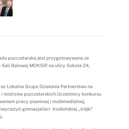
piada pszczelarska jest przygotowywana ze
a Sali Balowej MOKSiR na ulicy Sokoła 24,
raz Lokalna Grupa Działania Partnerstwo na
i i mistrzów pszczelarskich.Uczestnicy konkursu
waniem pracy pisemnej i multimedialnej,
ycieżyli gimnazjaliści trzebińskiej „trójki”
j.