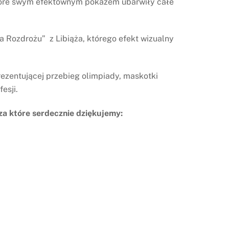
które swym efektownym pokazem ubarwiły całe
 Rozdrożu” z Libiąża, którego efekt wizualny
ezentującej przebieg olimpiady, maskotki
esji.
za które serdecznie dziękujemy: