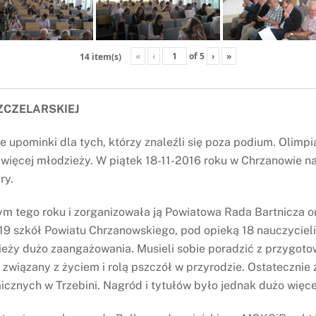
«
‹
of
5
›
»
14 item(s)
ZCZELARSKIEJ
we upominki dla tych, którzy znaleźli się poza podium. Olim
 więcej młodzieży. W piątek 18-11-2016 roku w Chrzanowie n
ry.
ym tego roku i zorganizowała ją Powiatowa Rada Bartnicza o
z 19 szkół Powiatu Chrzanowskiego, pod opieką 18 nauczyciel
ieży dużo zaangażowania. Musieli sobie poradzić z przygoto
związany z życiem i rolą pszczół w przyrodzie. Ostatecznie zw
znych w Trzebini. Nagród i tytułów było jednak dużo więce