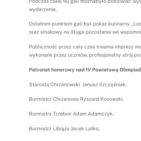
Podczas całej tej gali możnabyło podziwiać w
wydarzenie.
Ostatnim punktem gali był pokaz kulinarny „Lo
oraz smakowy na długo pozostanie we wspomni
Publiczność przez cały czas trwania imprezy m
wykonane przez uczniów, profesjonalny strój pra
Patronat honorowy nad IV Powiatową Olimpiada 
Starosta Chrzanowski Janusz Szczęśniak,
Burmistrz Chrzanowa Ryszard Kosowski,
Burmistrz Trzebini Adam Adamczyk,
Burmistrz Libiąża Jacek Latko,