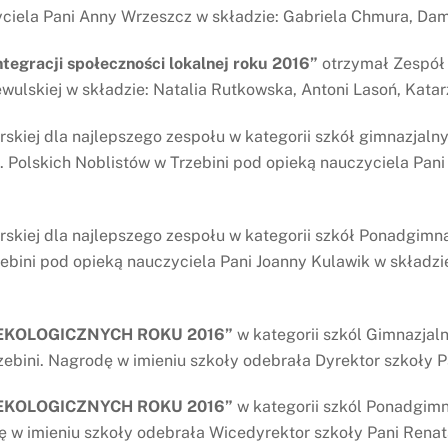
ciela Pani Anny Wrzeszcz w składzie: Gabriela Chmura, Dami
ntegracji społeczności lokalnej roku 2016”
otrzymał Zespół 
wulskiej w składzie: Natalia Rutkowska, Antoni Lasoń, Katar
skiej dla najlepszego zespołu w kategorii szkół gimnazjaln
 Polskich Noblistów w Trzebini pod opieką nauczyciela Pani 
skiej dla najlepszego zespołu w kategorii szkół Ponadgimn
bini pod opieką nauczyciela Pani Joanny Kulawik w składzie
EKOLOGICZNYCH ROKU 2016”
w kategorii szkól Gimnazjal
zebini. Nagrodę w imieniu szkoły odebrała Dyrektor szkoły Pa
EKOLOGICZNYCH ROKU 2016”
w kategorii szkól Ponadgimn
 w imieniu szkoły odebrała Wicedyrektor szkoły Pani Renat