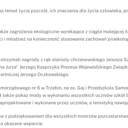
a temat życia pszczół, ich znaczenia dla życia człowieka, 
kże zagrożenia ekologiczne wynikające z ciągle malejącej il
eci i młodzież na konieczność stosowania zachowań proekol
 otrzymali nagrody z rąk starosty chrzanowskiego Janusza S
 na Jurze” Jerzego Kasprzyka Prezesa Wojewódzkiego Związ
artniczej Jerzego Oczkowskiego.
morządowego nr 6 w Trzebin, na os. Gaj i Przedszkola Samo
ł także pokaz mody w wykonaniu wszystkich uczniów szkół b
 zaprojektowane i wykonane przez uczniów, a tematyką nawią
w z podziękowaniem dla wszystkich mistrzów pszczelarstwa
za okazane wsparcie.