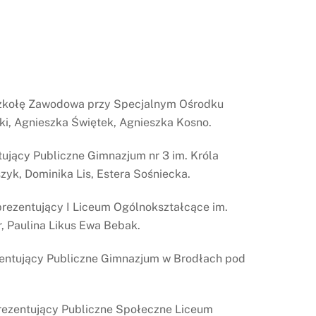
 Szkołę Zawodowa przy Specjalnym Ośrodku
i, Agnieszka Świętek, Agnieszka Kosno.
tujący Publiczne Gimnazjum nr 3 im. Króla
yk, Dominika Lis, Estera Sośniecka.
prezentujący I Liceum Ogólnokształcące im.
, Paulina Likus Ewa Bebak.
ezentujący Publiczne Gimnazjum w Brodłach pod
prezentujący Publiczne Społeczne Liceum