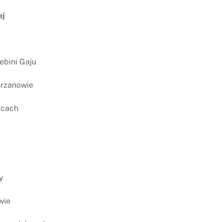
ej
ebini Gaju
hrzanowie
icach
y
wie