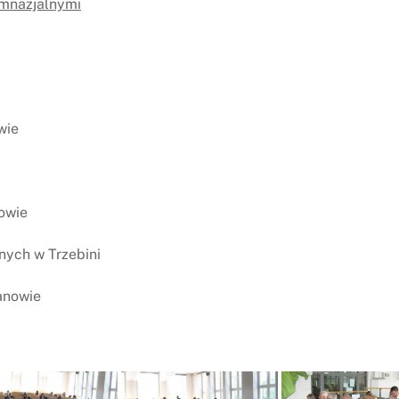
imnazjalnymi
wie
nowie
nych w Trzebini
zanowie