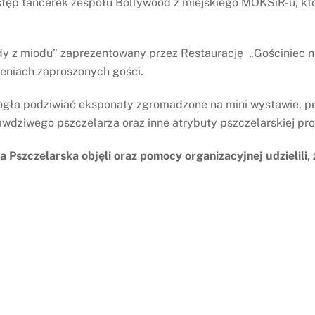
ystęp tancerek zespołu Bollywood z miejskiego MOKSiR-u, 
dy z miodu” zaprezentowany przez Restaurację „Gościniec na
eniach zaproszonych gości.
ogła podziwiać eksponaty zgromadzone na mini wystawie, pr
wdziwego pszczelarza oraz inne atrybuty pszczelarskiej prof
Pszczelarska objęli oraz pomocy organizacyjnej udzielili, 