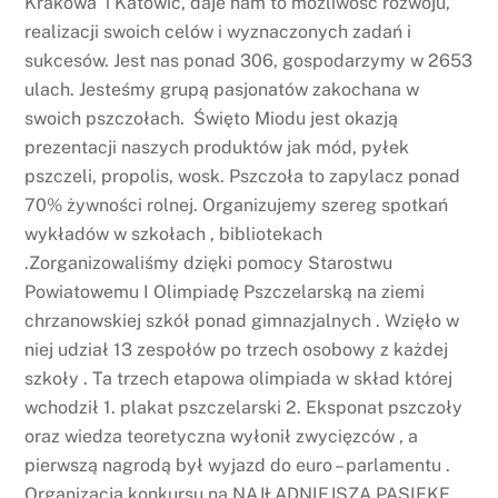
Krakowa i Katowic, daje nam to możliwość rozwoju,
realizacji swoich celów i wyznaczonych zadań i
sukcesów. Jest nas ponad 306, gospodarzymy w 2653
ulach. Jesteśmy grupą pasjonatów zakochana w
swoich pszczołach. Święto Miodu jest okazją
prezentacji naszych produktów jak mód, pyłek
pszczeli, propolis, wosk. Pszczoła to zapylacz ponad
70% żywności rolnej. Organizujemy szereg spotkań
wykładów w szkołach , bibliotekach
.Zorganizowaliśmy dzięki pomocy Starostwu
Powiatowemu I Olimpiadę Pszczelarską na ziemi
chrzanowskiej szkół ponad gimnazjalnych . Wzięło w
niej udział 13 zespołów po trzech osobowy z każdej
szkoły . Ta trzech etapowa olimpiada w skład której
wchodził 1. plakat pszczelarski 2. Eksponat pszczoły
oraz wiedza teoretyczna wyłonił zwycięzców , a
pierwszą nagrodą był wyjazd do euro – parlamentu .
Organizacja konkursu na NAJŁADNIEJSZA PASIEKE