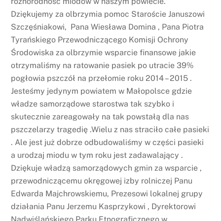
różnorodność miodów w naszym powiecie.
Dziękujemy za olbrzymia pomoc Staroście Januszowi
Szczęśniakowi, Pana Wiesława Domina , Pana Piotra
Tyrańskiego Przewodniczącego Komisji Ochrony
Środowiska za olbrzymie wsparcie finansowe jakie
otrzymaliśmy na ratowanie pasiek po utracie 39%
pogłowia pszczół na przełomie roku 2014 – 2015 .
Jesteśmy jedynym powiatem w Małopolsce gdzie
władze samorządowe starostwa tak szybko i
skutecznie zareagowały na tak powstałą dla nas
pszczelarzy tragedię .Wielu z nas straciło całe pasieki
. Ale jest już dobrze odbudowaliśmy w części pasieki
a urodzaj miodu w tym roku jest zadawalający .
Dziękuje władzą samorządowych gmin za wsparcie ,
przewodniczącemu okręgowej izby rolniczej Panu
Edwarda Majchrowskiemu, Prezesowi lokalnej grupy
działania Panu Jerzemu Kasprzykowi , Dyrektorowi
Nadwiślańskiego Parku Etnograficznego w