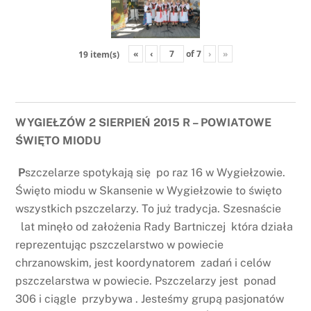
«
‹
of
7
›
»
19 item(s)
WYGIEŁZÓW 2 SIERPIEŃ 2015 R – POWIATOWE
ŚWIĘTO MIODU
P
szczelarze spotykają się po raz 16 w Wygiełzowie.
Święto miodu w Skansenie w Wygiełzowie to święto
wszystkich pszczelarzy. To już tradycja. Szesnaście
lat minęło od założenia Rady Bartniczej która działa
reprezentując pszczelarstwo w powiecie
chrzanowskim, jest koordynatorem zadań i celów
pszczelarstwa w powiecie. Pszczelarzy jest ponad
306 i ciągle przybywa . Jesteśmy grupą pasjonatów