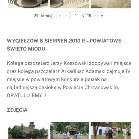
«
‹
of
10
›
»
29 item(s)
WYGIEŁZÓW 8 SIERPIEŃ 2010 R – POWIATOWE
ŚWIĘTO MIODU
Kolega pszczelarz Jerzy Koszowski zdobywa I miejsce
oraz kolega pszczelarz Arkadiusz Adamski zajmuje IV
miejsce w powiatowym konkursie pasiek na
najładniejszą pasiekę w Powiecie Chrzanowskim.
GRATULUJEMY !!
ZDJĘCIA