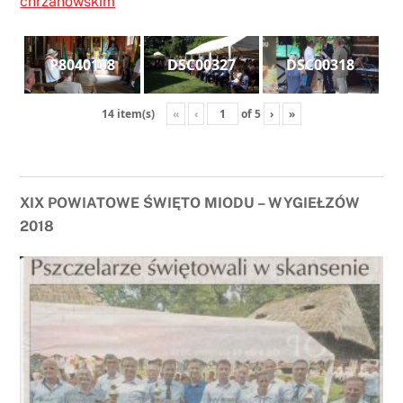
chrzanowskim
P8040108
DSC00327
DSC00318
«
‹
of
5
›
»
14 item(s)
XIX POWIATOWE ŚWIĘTO MIODU – WYGIEŁZÓW
2018