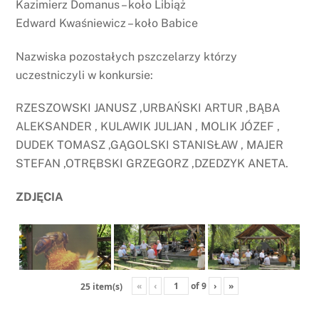
Kazimierz Domanus – koło Libiąż
Edward Kwaśniewicz – koło Babice
Nazwiska pozostałych pszczelarzy którzy
uczestniczyli w konkursie:
RZESZOWSKI JANUSZ ,URBAŃSKI ARTUR ,BĄBA
ALEKSANDER , KULAWIK JULJAN , MOLIK JÓZEF ,
DUDEK TOMASZ ,GĄGOLSKI STANISŁAW , MAJER
STEFAN ,OTRĘBSKI GRZEGORZ ,DZEDZYK ANETA.
ZDJĘCIA
«
‹
of
9
›
»
25 item(s)