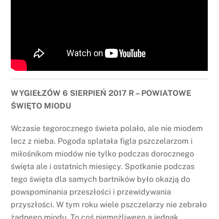
WYGIEŁZÓW 6 SIERPIEŃ 2017 R – POWIATOWE
ŚWIĘTO MIODU
Wczasie tegorocznego świeta polało, ale nie miodem
lecz z nieba. Pogoda splatała figla pszczelarzom i
miłośnikom miodów nie tylko podczas dorocznego
święta ale i ostatnich miesięcy. Spotkanie podczas
tego święta dla samych bartników było okazją do
powspominania przeszłości i przewidywania
przyszłości. W tym roku wiele pszczelarzy nie zebrało
żadnego miodu. To coś niemożliwego a jednak.