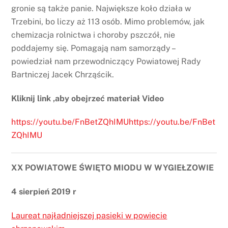
gronie są także panie. Największe koło działa w
Trzebini, bo liczy aż 113 osób. Mimo problemów, jak
chemizacja rolnictwa i choroby pszczół, nie
poddajemy się. Pomagają nam samorządy –
powiedział nam przewodniczący Powiatowej Rady
Bartniczej Jacek Chrząścik.
Kliknij link ,aby obejrzeć materiał Video
https://youtu.be/FnBetZQhIMUhttps://youtu.be/FnBet
ZQhIMU
XX POWIATOWE ŚWIĘTO MIODU W WYGIEŁZOWIE
4 sierpień 2019 r
Laureat najładniejszej pasieki w powiecie