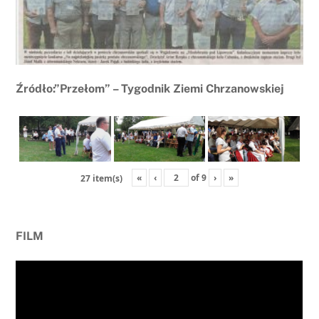
Źródło:”Przełom” – Tygodnik Ziemi Chrzanowskiej
«
‹
of
9
›
»
27 item(s)
FILM