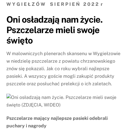
W Y G I E Ł Z Ó W S I E R P I E Ń 2 0 2 2 r
Oni osładzają nam życie.
Pszczelarze mieli swoje
święto
W malowniczych plenerach skansenu w Wygiełzowie
w niedzielę pszczelarze z powiatu chrzanowskiego
znów się pokazali. Jak co roku wybrali najlepsze
pasieki. A wszyscy goście mogli zakupić produkty
pszczele oraz posłuchać prelekcji o ich zaletach.
Pszczelarze mający najlepsze pasieki odebrali
puchary i nagrody