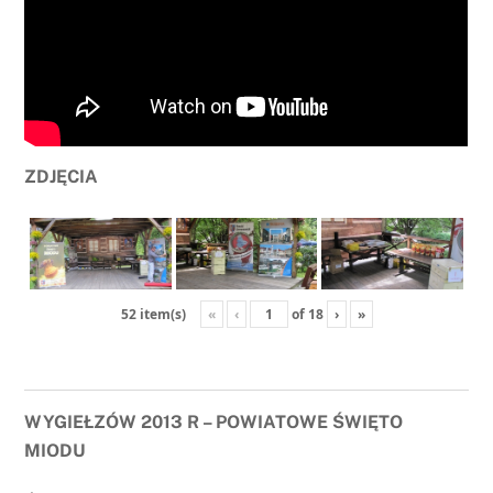
ZDJĘCIA
«
‹
of
18
›
»
52 item(s)
WYGIEŁZÓW 2013 R – POWIATOWE ŚWIĘTO
MIODU