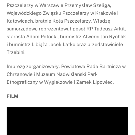
Pszczelarzy w Warszawie Przemysław Szeliga,
Wojewódzkiego Związku Pszczelarzy w Krakowie i
Katowicach, bratnie Koła Pszczelarzy. Władzę
samorządową reprezentował poseł RP Tadeusz Arkit,
starosta Adam Potocki, burmistrz Alwerni Jan Rychlik
i burmistrz Libiąża Jacek Latko oraz przedstawiciele
Trzebini.
Imprezę zorganizowały: Powiatowa Rada Bartnicza w
Chrzanowie i Muzeum Nadwiślański Park
Etnograficzny w Wygiełzowie i Zamek Lipowiec.
FILM