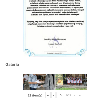
Galeria
«
‹
of
5
›
»
22 item(s)