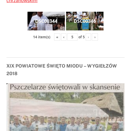
chrzanowskim
DSC00344
DSC00346
«
‹
of
5
›
»
14 item(s)
XIX POWIATOWE ŚWIĘTO MIODU – WYGIEŁZÓW
2018