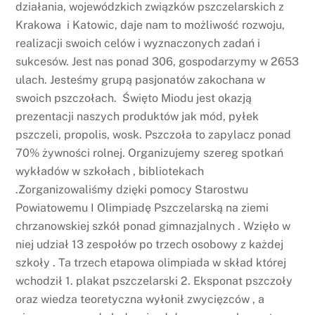
działania, wojewódzkich związków pszczelarskich z
Krakowa i Katowic, daje nam to możliwość rozwoju,
realizacji swoich celów i wyznaczonych zadań i
sukcesów. Jest nas ponad 306, gospodarzymy w 2653
ulach. Jesteśmy grupą pasjonatów zakochana w
swoich pszczołach. Święto Miodu jest okazją
prezentacji naszych produktów jak mód, pyłek
pszczeli, propolis, wosk. Pszczoła to zapylacz ponad
70% żywności rolnej. Organizujemy szereg spotkań
wykładów w szkołach , bibliotekach
.Zorganizowaliśmy dzięki pomocy Starostwu
Powiatowemu I Olimpiadę Pszczelarską na ziemi
chrzanowskiej szkół ponad gimnazjalnych . Wzięło w
niej udział 13 zespołów po trzech osobowy z każdej
szkoły . Ta trzech etapowa olimpiada w skład której
wchodził 1. plakat pszczelarski 2. Eksponat pszczoły
oraz wiedza teoretyczna wyłonił zwycięzców , a