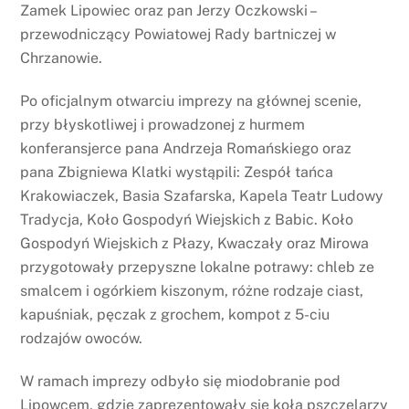
Zamek Lipowiec oraz pan Jerzy Oczkowski –
przewodniczący Powiatowej Rady bartniczej w
Chrzanowie.
Po oficjalnym otwarciu imprezy na głównej scenie,
przy błyskotliwej i prowadzonej z hurmem
konferansjerce pana Andrzeja Romańskiego oraz
pana Zbigniewa Klatki wystąpili: Zespół tańca
Krakowiaczek, Basia Szafarska, Kapela Teatr Ludowy
Tradycja, Koło Gospodyń Wiejskich z Babic. Koło
Gospodyń Wiejskich z Płazy, Kwaczały oraz Mirowa
przygotowały przepyszne lokalne potrawy: chleb ze
smalcem i ogórkiem kiszonym, różne rodzaje ciast,
kapuśniak, pęczak z grochem, kompot z 5-ciu
rodzajów owoców.
W ramach imprezy odbyło się miodobranie pod
Lipowcem, gdzie zaprezentowały się koła pszczelarzy