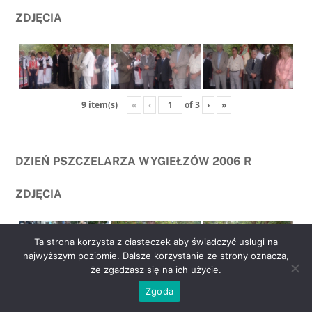
ZDJĘCIA
«
‹
of
3
›
»
9 item(s)
DZIEŃ PSZCZELARZA WYGIEŁZÓW 2006 R
ZDJĘCIA
Ta strona korzysta z ciasteczek aby świadczyć usługi na
najwyższym poziomie. Dalsze korzystanie ze strony oznacza,
że zgadzasz się na ich użycie.
go
«
‹
of
2
›
»
6 item(s)
Zgoda
to
top