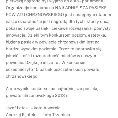
pierwszą nagrodą był wyjazd do euro – parlamentu .
Organizacja konkursu na NAJŁADNIEJSZA PASIEKE
POWIATU CHRZNOWSKIEGO jest następnym etapem
nasze działalności jest nagrodą dla tych, którzy chcą
pokazać swoje pasieki, ciekawe rozwiązania, pomysły
innowacje. Dzięki tym konkursom poziom, estetyka,
higiena pasiek w powiecie chrzanowskim jest na
bardzo wysokim poziomie. Przez to poprawiła się,
jakość, ilość i różnorodność miodów w naszym
powiecie. Dziękuje im za to . W konkursie
uczestniczyło 15 pasiek pszczelarskich powiatu
chrzanowskiego .
A oto wyniki konkursu na najładniejsza pasiekę
powiatu chrzanowskiego 2013 r:
Józef Łatak – koło Alwernia
Andrzej Fijołek – koło Trzebinia