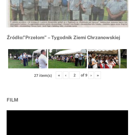
Źródło:”Przełom” – Tygodnik Ziemi Chrzanowskiej
«
‹
of
9
›
»
27 item(s)
FILM