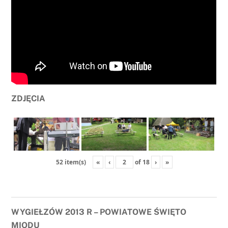
ZDJĘCIA
«
‹
of
18
›
»
52 item(s)
WYGIEŁZÓW 2013 R – POWIATOWE ŚWIĘTO
MIODU