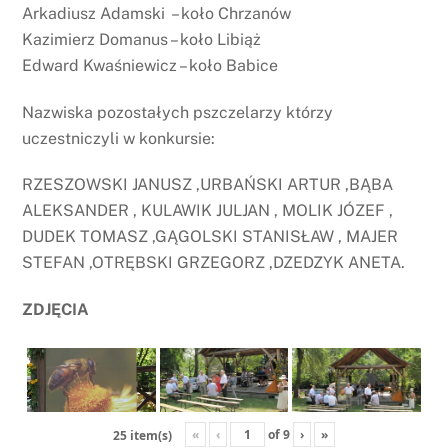
Arkadiusz Adamski – koło Chrzanów
Kazimierz Domanus – koło Libiąż
Edward Kwaśniewicz – koło Babice
Nazwiska pozostałych pszczelarzy którzy
uczestniczyli w konkursie:
RZESZOWSKI JANUSZ ,URBAŃSKI ARTUR ,BĄBA
ALEKSANDER , KULAWIK JULJAN , MOLIK JÓZEF ,
DUDEK TOMASZ ,GĄGOLSKI STANISŁAW , MAJER
STEFAN ,OTRĘBSKI GRZEGORZ ,DZEDZYK ANETA.
ZDJĘCIA
«
‹
of
9
›
»
25 item(s)