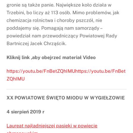
gronie są także panie. Największe koło działa w
Trzebini, bo liczy aż 113 osób. Mimo problemów, jak
chemizacja rolnictwa i choroby pszczół, nie
poddajemy się. Pomagają nam samorządy –
powiedział nam przewodniczący Powiatowej Rady
Bartniczej Jacek Chrząścik.
Kliknij link ,aby obejrzeć materiał Video
https://youtu.be/FnBetZQhIMUhttps://youtu.be/FnBet
ZQhIMU
XX POWIATOWE ŚWIĘTO MIODU W WYGIEŁZOWIE
4 sierpień 2019 r
Laureat najładniejszej pasieki w powiecie