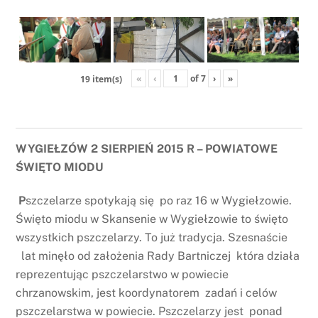
«
‹
of
7
›
»
19 item(s)
WYGIEŁZÓW 2 SIERPIEŃ 2015 R – POWIATOWE
ŚWIĘTO MIODU
P
szczelarze spotykają się po raz 16 w Wygiełzowie.
Święto miodu w Skansenie w Wygiełzowie to święto
wszystkich pszczelarzy. To już tradycja. Szesnaście
lat minęło od założenia Rady Bartniczej która działa
reprezentując pszczelarstwo w powiecie
chrzanowskim, jest koordynatorem zadań i celów
pszczelarstwa w powiecie. Pszczelarzy jest ponad