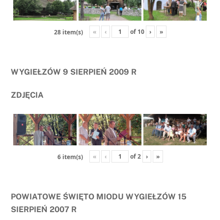
«
‹
of
10
›
»
28 item(s)
WYGIEŁZÓW 9 SIERPIEŃ 2009 R
ZDJĘCIA
«
‹
of
2
›
»
6 item(s)
POWIATOWE ŚWIĘTO MIODU WYGIEŁZÓW 15
SIERPIEŃ 2007 R