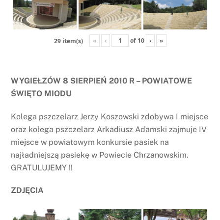
«
‹
of
10
›
»
29 item(s)
WYGIEŁZÓW 8 SIERPIEŃ 2010 R – POWIATOWE
ŚWIĘTO MIODU
Kolega pszczelarz Jerzy Koszowski zdobywa I miejsce
oraz kolega pszczelarz Arkadiusz Adamski zajmuje IV
miejsce w powiatowym konkursie pasiek na
najładniejszą pasiekę w Powiecie Chrzanowskim.
GRATULUJEMY !!
ZDJĘCIA