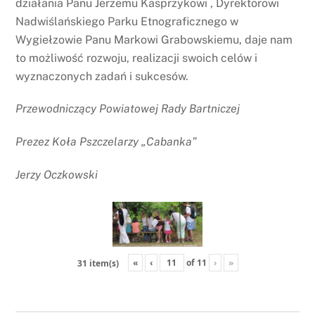
działania Panu Jerzemu Kasprzykowi , Dyrektorowi
Nadwiślańskiego Parku Etnograficznego w
Wygiełzowie Panu Markowi Grabowskiemu, daje nam
to możliwość rozwoju, realizacji swoich celów i
wyznaczonych zadań i sukcesów.
Przewodniczący Powiatowej Rady Bartniczej
Prezez Koła Pszczelarzy „Cabanka”
Jerzy Oczkowski
«
‹
of
11
›
»
31 item(s)