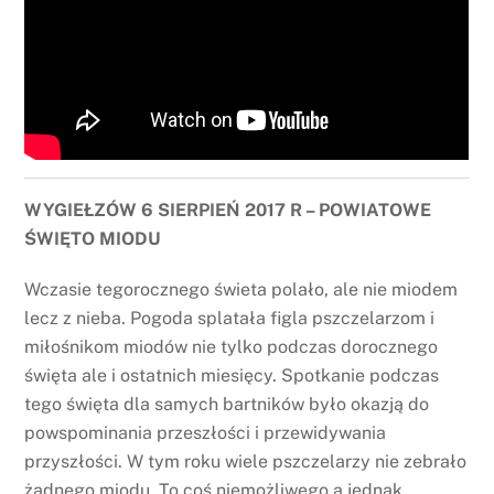
WYGIEŁZÓW 6 SIERPIEŃ 2017 R – POWIATOWE
ŚWIĘTO MIODU
Wczasie tegorocznego świeta polało, ale nie miodem
lecz z nieba. Pogoda splatała figla pszczelarzom i
miłośnikom miodów nie tylko podczas dorocznego
święta ale i ostatnich miesięcy. Spotkanie podczas
tego święta dla samych bartników było okazją do
powspominania przeszłości i przewidywania
przyszłości. W tym roku wiele pszczelarzy nie zebrało
żadnego miodu. To coś niemożliwego a jednak.