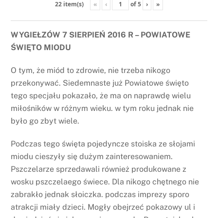
«
‹
of
5
›
»
22 item(s)
WYGIEŁZÓW 7 SIERPIEŃ 2016 R – POWIATOWE
ŚWIĘTO MIODU
O tym, że miód to zdrowie, nie trzeba nikogo
przekonywać. Siedemnaste już Powiatowe święto
tego specjału pokazało, że ma on naprawdę wielu
miłośników w różnym wieku. w tym roku jednak nie
było go zbyt wiele.
Podczas tego święta pojedyncze stoiska ze słojami
miodu cieszyły się dużym zainteresowaniem.
Pszczelarze sprzedawali również produkowane z
wosku pszczelaego świece. Dla nikogo chętnego nie
zabrakło jednak słoiczka. podczas imprezy sporo
atrakcji miały dzieci. Mogły obejrzeć pokazowy ul i