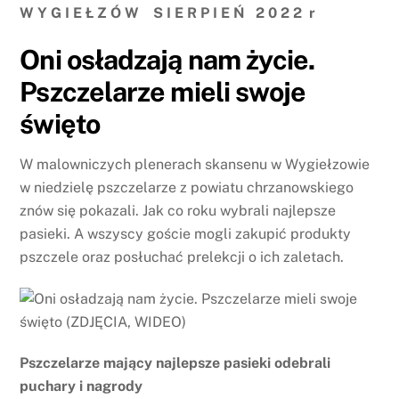
W Y G I E Ł Z Ó W S I E R P I E Ń 2 0 2 2 r
Oni osładzają nam życie.
Pszczelarze mieli swoje
święto
W malowniczych plenerach skansenu w Wygiełzowie
w niedzielę pszczelarze z powiatu chrzanowskiego
znów się pokazali. Jak co roku wybrali najlepsze
pasieki. A wszyscy goście mogli zakupić produkty
pszczele oraz posłuchać prelekcji o ich zaletach.
Pszczelarze mający najlepsze pasieki odebrali
puchary i nagrody