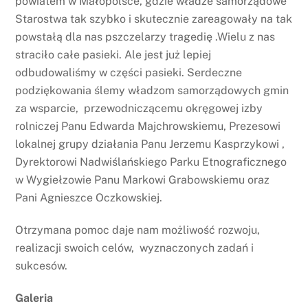
powiatem w Małopolsce, gdzie władze samorządowe
Starostwa tak szybko i skutecznie zareagowały na tak
powstałą dla nas pszczelarzy tragedię .Wielu z nas
straciło całe pasieki. Ale jest już lepiej
odbudowaliśmy w części pasieki. Serdeczne
podziękowania ślemy władzom samorządowych gmin
za wsparcie, przewodniczącemu okręgowej izby
rolniczej Panu Edwarda Majchrowskiemu, Prezesowi
lokalnej grupy działania Panu Jerzemu Kasprzykowi ,
Dyrektorowi Nadwiślańskiego Parku Etnograficznego
w Wygiełzowie Panu Markowi Grabowskiemu oraz
Pani Agnieszce Oczkowskiej.
Otrzymana pomoc daje nam możliwość rozwoju,
realizacji swoich celów, wyznaczonych zadań i
sukcesów.
Galeria