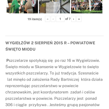
«
‹
of
7
›
»
19 item(s)
WYGIEŁZÓW 2 SIERPIEŃ 2015 R – POWIATOWE
ŚWIĘTO MIODU
P
szczelarze spotykają się po raz 16 w Wygiełzowie.
Święto miodu w Skansenie w Wygiełzowie to święto
wszystkich pszczelarzy. To już tradycja. Szesnaście
lat minęło od założenia Rady Bartniczej która działa
reprezentując pszczelarstwo w powiecie
chrzanowskim, jest koordynatorem zadań i celów
pszczelarstwa w powiecie. Pszczelarzy jest ponad
306 i ciągle przybywa . Jesteśmy grupą pasjonatów