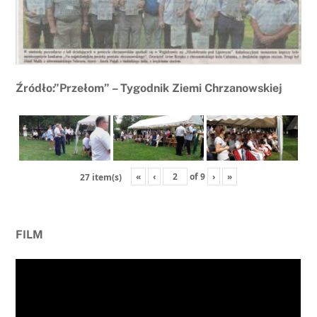
Źródło:”Przełom” – Tygodnik Ziemi Chrzanowskiej
«
‹
of
9
›
»
27 item(s)
FILM