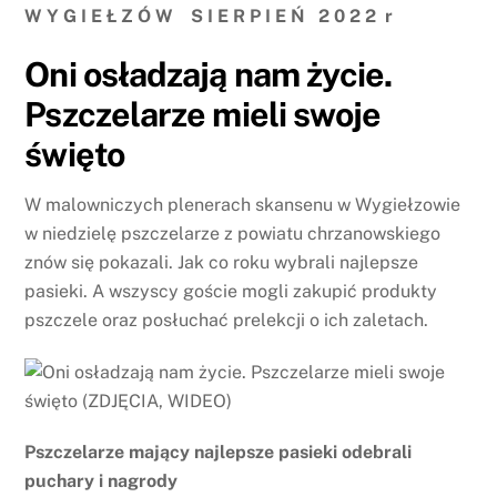
W Y G I E Ł Z Ó W S I E R P I E Ń 2 0 2 2 r
Oni osładzają nam życie.
Pszczelarze mieli swoje
święto
W malowniczych plenerach skansenu w Wygiełzowie
w niedzielę pszczelarze z powiatu chrzanowskiego
znów się pokazali. Jak co roku wybrali najlepsze
pasieki. A wszyscy goście mogli zakupić produkty
pszczele oraz posłuchać prelekcji o ich zaletach.
Pszczelarze mający najlepsze pasieki odebrali
puchary i nagrody