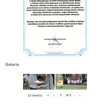
Galeria
«
‹
of
5
›
»
22 item(s)