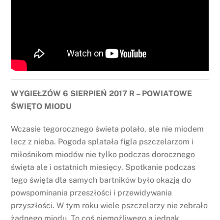
WYGIEŁZÓW 6 SIERPIEŃ 2017 R – POWIATOWE
ŚWIĘTO MIODU
Wczasie tegorocznego świeta polało, ale nie miodem
lecz z nieba. Pogoda splatała figla pszczelarzom i
miłośnikom miodów nie tylko podczas dorocznego
święta ale i ostatnich miesięcy. Spotkanie podczas
tego święta dla samych bartników było okazją do
powspominania przeszłości i przewidywania
przyszłości. W tym roku wiele pszczelarzy nie zebrało
żadnego miodu. To coś niemożliwego a jednak.