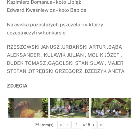
Kazimierz Domanus – koło Libiąż
Edward Kwaśniewicz – koło Babice
Nazwiska pozostałych pszczelarzy którzy
uczestniczyli w konkursie:
RZESZOWSKI JANUSZ ,URBAŃSKI ARTUR ,BĄBA
ALEKSANDER , KULAWIK JULJAN , MOLIK JÓZEF ,
DUDEK TOMASZ ,GĄGOLSKI STANISŁAW , MAJER
STEFAN ,OTRĘBSKI GRZEGORZ ,DZEDZYK ANETA.
ZDJĘCIA
«
‹
of
9
›
»
25 item(s)