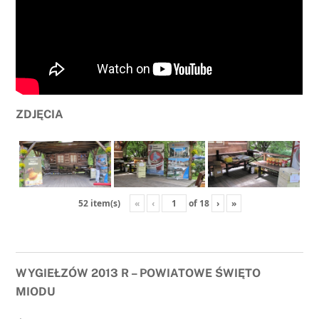
ZDJĘCIA
«
‹
of
18
›
»
52 item(s)
WYGIEŁZÓW 2013 R – POWIATOWE ŚWIĘTO
MIODU