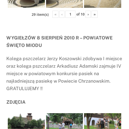
«
‹
of
10
›
»
29 item(s)
WYGIEŁZÓW 8 SIERPIEŃ 2010 R – POWIATOWE
ŚWIĘTO MIODU
Kolega pszczelarz Jerzy Koszowski zdobywa I miejsce
oraz kolega pszczelarz Arkadiusz Adamski zajmuje IV
miejsce w powiatowym konkursie pasiek na
najładniejszą pasiekę w Powiecie Chrzanowskim.
GRATULUJEMY !!
ZDJĘCIA