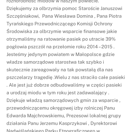
różnorodność miodów w naszym powiecie.
Dziękujemy za olbrzymia pomoc Staroście Januszowi
Szczęśniakowi, Pana Wiesława Domina , Pana Piotra
Tyrańskiego Przewodniczącego Komisji Ochrony
Środowiska za olbrzymie wsparcie finansowe jakie
otrzymaliśmy na ratowanie pasiek po utracie 39%
pogłowia pszczół na przełomie roku 2014 – 2015 .
Jesteśmy jedynym powiatem w Małopolsce gdzie
władze samorządowe starostwa tak szybko i
skutecznie zareagowały na tak powstałą dla nas
pszczelarzy tragedię .Wielu z nas straciło całe pasieki
. Ale jest już dobrze odbudowaliśmy w części pasieki
a urodzaj miodu w tym roku jest zadawalający .
Dziękuje władzą samorządowych gmin za wsparcie ,
przewodniczącemu okręgowej izby rolniczej Panu
Edwarda Majchrowskiemu, Prezesowi lokalnej grupy
działania Panu Jerzemu Kasprzykowi , Dyrektorowi
Nadwiślańskiego Parku Etnograficznego w