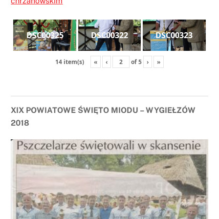
chrzanowskim
DSC00325
DSC00322
DSC00323
«
‹
of
5
›
»
14 item(s)
XIX POWIATOWE ŚWIĘTO MIODU – WYGIEŁZÓW
2018