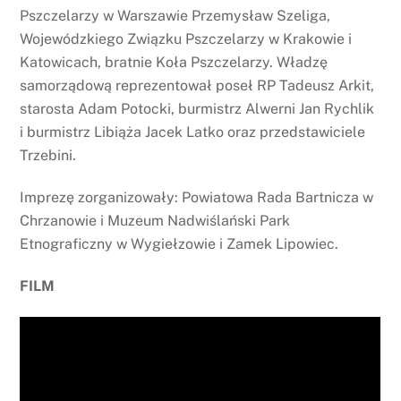
Pszczelarzy w Warszawie Przemysław Szeliga,
Wojewódzkiego Związku Pszczelarzy w Krakowie i
Katowicach, bratnie Koła Pszczelarzy. Władzę
samorządową reprezentował poseł RP Tadeusz Arkit,
starosta Adam Potocki, burmistrz Alwerni Jan Rychlik
i burmistrz Libiąża Jacek Latko oraz przedstawiciele
Trzebini.
Imprezę zorganizowały: Powiatowa Rada Bartnicza w
Chrzanowie i Muzeum Nadwiślański Park
Etnograficzny w Wygiełzowie i Zamek Lipowiec.
FILM