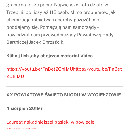
gronie są także panie. Największe koło działa w
Trzebini, bo liczy aż 113 osób. Mimo problemów, jak
chemizacja rolnictwa i choroby pszczół, nie
poddajemy się. Pomagają nam samorządy –
powiedział nam przewodniczący Powiatowej Rady
Bartniczej Jacek Chrząścik.
Kliknij link ,aby obejrzeć materiał Video
https://youtu.be/FnBetZQhIMUhttps://youtu.be/FnBet
ZQhIMU
XX POWIATOWE ŚWIĘTO MIODU W WYGIEŁZOWIE
4 sierpień 2019 r
Laureat najładniejszej pasieki w powiecie