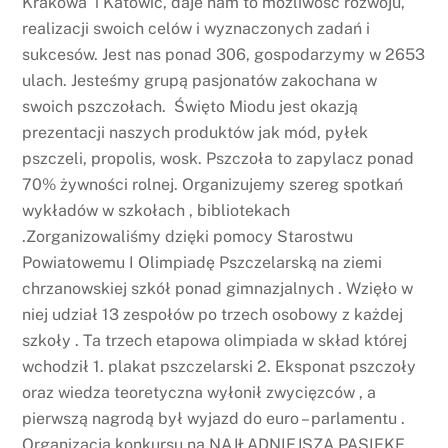
Krakowa i Katowic, daje nam to możliwość rozwoju,
realizacji swoich celów i wyznaczonych zadań i
sukcesów. Jest nas ponad 306, gospodarzymy w 2653
ulach. Jesteśmy grupą pasjonatów zakochana w
swoich pszczołach. Święto Miodu jest okazją
prezentacji naszych produktów jak mód, pyłek
pszczeli, propolis, wosk. Pszczoła to zapylacz ponad
70% żywności rolnej. Organizujemy szereg spotkań
wykładów w szkołach , bibliotekach
.Zorganizowaliśmy dzięki pomocy Starostwu
Powiatowemu I Olimpiadę Pszczelarską na ziemi
chrzanowskiej szkół ponad gimnazjalnych . Wzięło w
niej udział 13 zespołów po trzech osobowy z każdej
szkoły . Ta trzech etapowa olimpiada w skład której
wchodził 1. plakat pszczelarski 2. Eksponat pszczoły
oraz wiedza teoretyczna wyłonił zwycięzców , a
pierwszą nagrodą był wyjazd do euro – parlamentu .
Organizacja konkursu na NAJŁADNIEJSZA PASIEKE