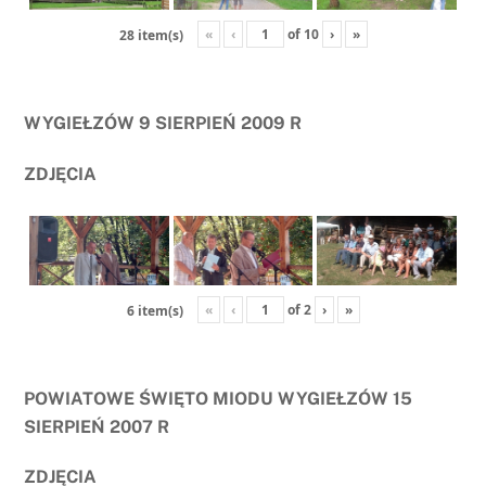
«
‹
of
10
›
»
28 item(s)
WYGIEŁZÓW 9 SIERPIEŃ 2009 R
ZDJĘCIA
«
‹
of
2
›
»
6 item(s)
POWIATOWE ŚWIĘTO MIODU WYGIEŁZÓW 15
SIERPIEŃ 2007 R
ZDJĘCIA