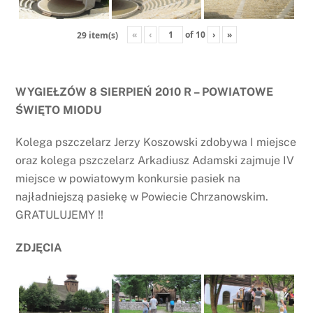
«
‹
of
10
›
»
29 item(s)
WYGIEŁZÓW 8 SIERPIEŃ 2010 R – POWIATOWE
ŚWIĘTO MIODU
Kolega pszczelarz Jerzy Koszowski zdobywa I miejsce
oraz kolega pszczelarz Arkadiusz Adamski zajmuje IV
miejsce w powiatowym konkursie pasiek na
najładniejszą pasiekę w Powiecie Chrzanowskim.
GRATULUJEMY !!
ZDJĘCIA