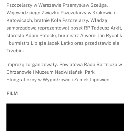
Pszczelarzy w Warszawie Przemysław Szeliga,
Wojewódzkiego Związku Pszczelarzy w Krakowie i
Katowicach, bratnie Koła Pszczelarzy. Władzę
samorządową reprezentował poseł RP Tadeusz Arkit,
starosta Adam Potocki, burmistrz Alwerni Jan Rychlik
i burmistrz Libiąża Jacek Latko oraz przedstawiciele
Trzebini.
Imprezę zorganizowały: Powiatowa Rada Bartnicza w
Chrzanowie i Muzeum Nadwiślański Park
Etnograficzny w Wygiełzowie i Zamek Lipowiec.
FILM