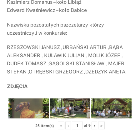
Kazimierz Domanus – koło Libiąż
Edward Kwaśniewicz – koło Babice
Nazwiska pozostałych pszczelarzy którzy
uczestniczyli w konkursie:
RZESZOWSKI JANUSZ ,URBAŃSKI ARTUR ,BĄBA
ALEKSANDER , KULAWIK JULJAN , MOLIK JÓZEF ,
DUDEK TOMASZ ,GĄGOLSKI STANISŁAW , MAJER
STEFAN ,OTRĘBSKI GRZEGORZ ,DZEDZYK ANETA.
ZDJĘCIA
«
‹
of
9
›
»
25 item(s)