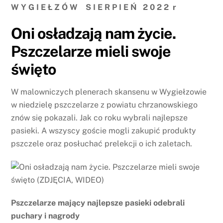
W Y G I E Ł Z Ó W S I E R P I E Ń 2 0 2 2 r
Oni osładzają nam życie.
Pszczelarze mieli swoje
święto
W malowniczych plenerach skansenu w Wygiełzowie
w niedzielę pszczelarze z powiatu chrzanowskiego
znów się pokazali. Jak co roku wybrali najlepsze
pasieki. A wszyscy goście mogli zakupić produkty
pszczele oraz posłuchać prelekcji o ich zaletach.
Pszczelarze mający najlepsze pasieki odebrali
puchary i nagrody