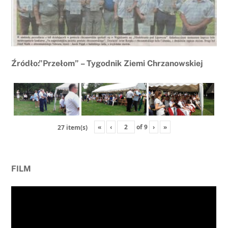
Źródło:”Przełom” – Tygodnik Ziemi Chrzanowskiej
«
‹
of
9
›
»
27 item(s)
FILM