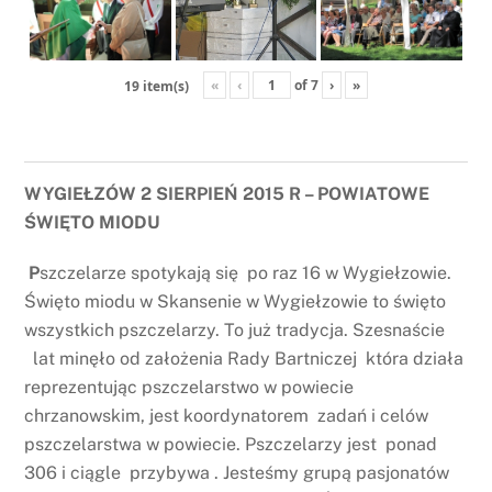
«
‹
of
7
›
»
19 item(s)
WYGIEŁZÓW 2 SIERPIEŃ 2015 R – POWIATOWE
ŚWIĘTO MIODU
P
szczelarze spotykają się po raz 16 w Wygiełzowie.
Święto miodu w Skansenie w Wygiełzowie to święto
wszystkich pszczelarzy. To już tradycja. Szesnaście
lat minęło od założenia Rady Bartniczej która działa
reprezentując pszczelarstwo w powiecie
chrzanowskim, jest koordynatorem zadań i celów
pszczelarstwa w powiecie. Pszczelarzy jest ponad
306 i ciągle przybywa . Jesteśmy grupą pasjonatów