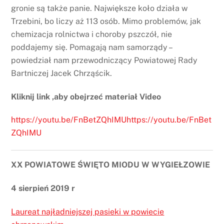
gronie są także panie. Największe koło działa w
Trzebini, bo liczy aż 113 osób. Mimo problemów, jak
chemizacja rolnictwa i choroby pszczół, nie
poddajemy się. Pomagają nam samorządy –
powiedział nam przewodniczący Powiatowej Rady
Bartniczej Jacek Chrząścik.
Kliknij link ,aby obejrzeć materiał Video
https://youtu.be/FnBetZQhIMUhttps://youtu.be/FnBet
ZQhIMU
XX POWIATOWE ŚWIĘTO MIODU W WYGIEŁZOWIE
4 sierpień 2019 r
Laureat najładniejszej pasieki w powiecie