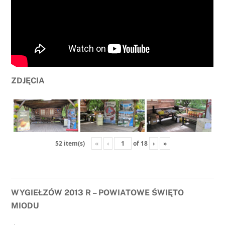
ZDJĘCIA
«
‹
of
18
›
»
52 item(s)
WYGIEŁZÓW 2013 R – POWIATOWE ŚWIĘTO
MIODU