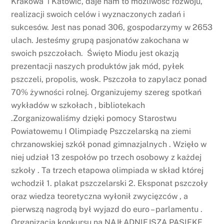
Krakowa i Katowic, daje nam to możliwość rozwoju,
realizacji swoich celów i wyznaczonych zadań i
sukcesów. Jest nas ponad 306, gospodarzymy w 2653
ulach. Jesteśmy grupą pasjonatów zakochana w
swoich pszczołach. Święto Miodu jest okazją
prezentacji naszych produktów jak mód, pyłek
pszczeli, propolis, wosk. Pszczoła to zapylacz ponad
70% żywności rolnej. Organizujemy szereg spotkań
wykładów w szkołach , bibliotekach
.Zorganizowaliśmy dzięki pomocy Starostwu
Powiatowemu I Olimpiadę Pszczelarską na ziemi
chrzanowskiej szkół ponad gimnazjalnych . Wzięło w
niej udział 13 zespołów po trzech osobowy z każdej
szkoły . Ta trzech etapowa olimpiada w skład której
wchodził 1. plakat pszczelarski 2. Eksponat pszczoły
oraz wiedza teoretyczna wyłonił zwycięzców , a
pierwszą nagrodą był wyjazd do euro – parlamentu .
Organizacja konkursu na NAJŁADNIEJSZA PASIEKE