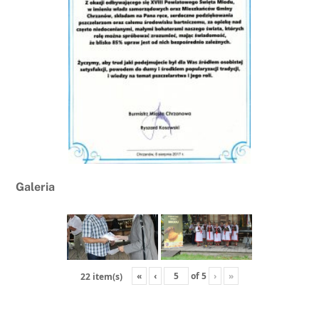
Galeria
«
‹
of
5
›
»
22 item(s)