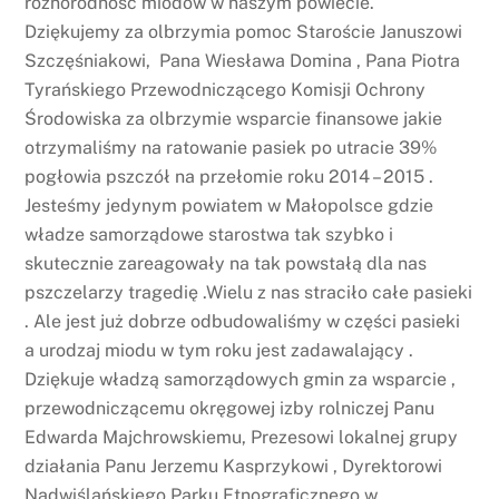
różnorodność miodów w naszym powiecie.
Dziękujemy za olbrzymia pomoc Staroście Januszowi
Szczęśniakowi, Pana Wiesława Domina , Pana Piotra
Tyrańskiego Przewodniczącego Komisji Ochrony
Środowiska za olbrzymie wsparcie finansowe jakie
otrzymaliśmy na ratowanie pasiek po utracie 39%
pogłowia pszczół na przełomie roku 2014 – 2015 .
Jesteśmy jedynym powiatem w Małopolsce gdzie
władze samorządowe starostwa tak szybko i
skutecznie zareagowały na tak powstałą dla nas
pszczelarzy tragedię .Wielu z nas straciło całe pasieki
. Ale jest już dobrze odbudowaliśmy w części pasieki
a urodzaj miodu w tym roku jest zadawalający .
Dziękuje władzą samorządowych gmin za wsparcie ,
przewodniczącemu okręgowej izby rolniczej Panu
Edwarda Majchrowskiemu, Prezesowi lokalnej grupy
działania Panu Jerzemu Kasprzykowi , Dyrektorowi
Nadwiślańskiego Parku Etnograficznego w