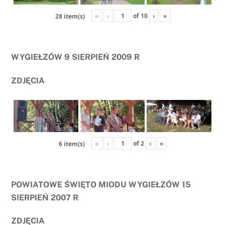
«
‹
of
10
›
»
28 item(s)
WYGIEŁZÓW 9 SIERPIEŃ 2009 R
ZDJĘCIA
«
‹
of
2
›
»
6 item(s)
POWIATOWE ŚWIĘTO MIODU WYGIEŁZÓW 15
SIERPIEŃ 2007 R
ZDJĘCIA