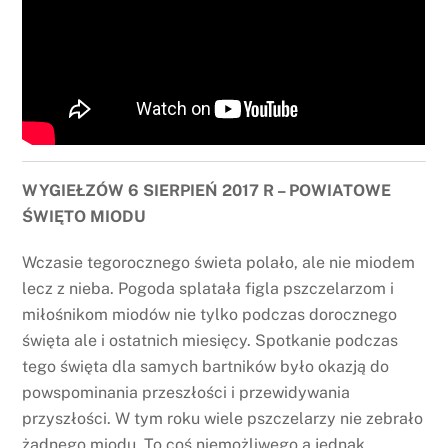
WYGIEŁZÓW 6 SIERPIEŃ 2017 R – POWIATOWE
ŚWIĘTO MIODU
Wczasie tegorocznego świeta polało, ale nie miodem
lecz z nieba. Pogoda splatała figla pszczelarzom i
miłośnikom miodów nie tylko podczas dorocznego
święta ale i ostatnich miesięcy. Spotkanie podczas
tego święta dla samych bartników było okazją do
powspominania przeszłości i przewidywania
przyszłości. W tym roku wiele pszczelarzy nie zebrało
żadnego miodu. To coś niemożliwego a jednak.