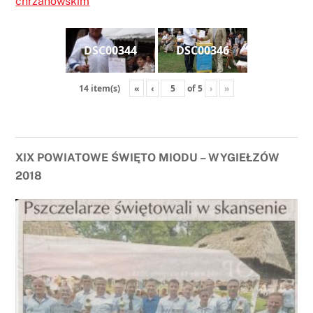
chrzanowskim
DSC00344
DSC00346
«
‹
of
5
›
»
14 item(s)
XIX POWIATOWE ŚWIĘTO MIODU – WYGIEŁZÓW
2018