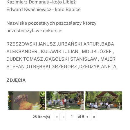
Kazimierz Domanus – koło Libiąż
Edward Kwaśniewicz – koło Babice
Nazwiska pozostałych pszczelarzy którzy
uczestniczyli w konkursie:
RZESZOWSKI JANUSZ ,URBAŃSKI ARTUR ,BĄBA
ALEKSANDER , KULAWIK JULJAN , MOLIK JÓZEF ,
DUDEK TOMASZ ,GĄGOLSKI STANISŁAW , MAJER
STEFAN ,OTRĘBSKI GRZEGORZ ,DZEDZYK ANETA.
ZDJĘCIA
«
‹
of
9
›
»
25 item(s)