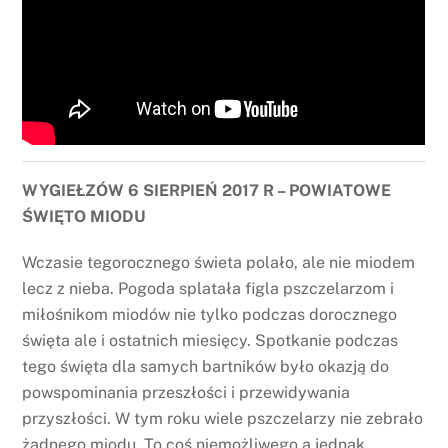
WYGIEŁZÓW 6 SIERPIEŃ 2017 R – POWIATOWE
ŚWIĘTO MIODU
Wczasie tegorocznego świeta polało, ale nie miodem
lecz z nieba. Pogoda splatała figla pszczelarzom i
miłośnikom miodów nie tylko podczas dorocznego
święta ale i ostatnich miesięcy. Spotkanie podczas
tego święta dla samych bartników było okazją do
powspominania przeszłości i przewidywania
przyszłości. W tym roku wiele pszczelarzy nie zebrało
żadnego miodu. To coś niemożliwego a jednak.