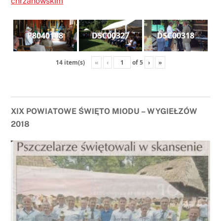
chrzanowskim
P8040108
DSC00327
DSC00318
«
‹
of
5
›
»
14 item(s)
XIX POWIATOWE ŚWIĘTO MIODU – WYGIEŁZÓW
2018