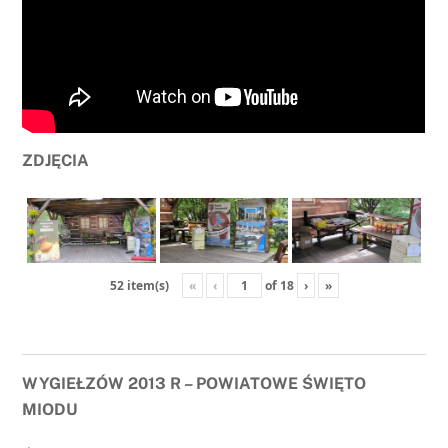
ZDJĘCIA
«
‹
of
18
›
»
52 item(s)
WYGIEŁZÓW 2013 R – POWIATOWE ŚWIĘTO
MIODU