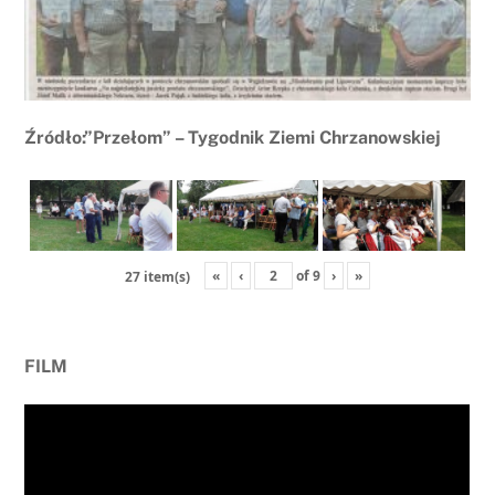
Źródło:”Przełom” – Tygodnik Ziemi Chrzanowskiej
«
‹
of
9
›
»
27 item(s)
FILM