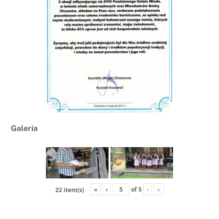
Galeria
«
‹
of
5
›
»
22 item(s)