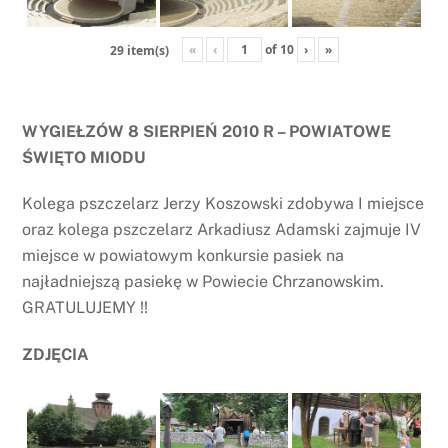
«
‹
of
10
›
»
29 item(s)
WYGIEŁZÓW 8 SIERPIEŃ 2010 R – POWIATOWE
ŚWIĘTO MIODU
Kolega pszczelarz Jerzy Koszowski zdobywa I miejsce
oraz kolega pszczelarz Arkadiusz Adamski zajmuje IV
miejsce w powiatowym konkursie pasiek na
najładniejszą pasiekę w Powiecie Chrzanowskim.
GRATULUJEMY !!
ZDJĘCIA