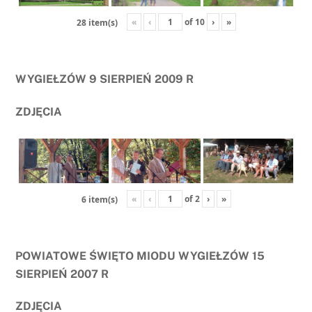
«
‹
of
10
›
»
28 item(s)
WYGIEŁZÓW 9 SIERPIEŃ 2009 R
ZDJĘCIA
«
‹
of
2
›
»
6 item(s)
POWIATOWE ŚWIĘTO MIODU WYGIEŁZÓW 15
SIERPIEŃ 2007 R
ZDJĘCIA