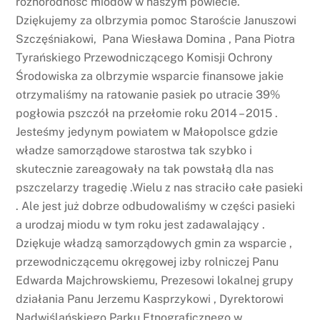
różnorodność miodów w naszym powiecie.
Dziękujemy za olbrzymia pomoc Staroście Januszowi
Szczęśniakowi, Pana Wiesława Domina , Pana Piotra
Tyrańskiego Przewodniczącego Komisji Ochrony
Środowiska za olbrzymie wsparcie finansowe jakie
otrzymaliśmy na ratowanie pasiek po utracie 39%
pogłowia pszczół na przełomie roku 2014 – 2015 .
Jesteśmy jedynym powiatem w Małopolsce gdzie
władze samorządowe starostwa tak szybko i
skutecznie zareagowały na tak powstałą dla nas
pszczelarzy tragedię .Wielu z nas straciło całe pasieki
. Ale jest już dobrze odbudowaliśmy w części pasieki
a urodzaj miodu w tym roku jest zadawalający .
Dziękuje władzą samorządowych gmin za wsparcie ,
przewodniczącemu okręgowej izby rolniczej Panu
Edwarda Majchrowskiemu, Prezesowi lokalnej grupy
działania Panu Jerzemu Kasprzykowi , Dyrektorowi
Nadwiślańskiego Parku Etnograficznego w