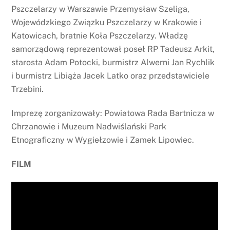
Pszczelarzy w Warszawie Przemysław Szeliga,
Wojewódzkiego Związku Pszczelarzy w Krakowie i
Katowicach, bratnie Koła Pszczelarzy. Władzę
samorządową reprezentował poseł RP Tadeusz Arkit,
starosta Adam Potocki, burmistrz Alwerni Jan Rychlik
i burmistrz Libiąża Jacek Latko oraz przedstawiciele
Trzebini.
Imprezę zorganizowały: Powiatowa Rada Bartnicza w
Chrzanowie i Muzeum Nadwiślański Park
Etnograficzny w Wygiełzowie i Zamek Lipowiec.
FILM