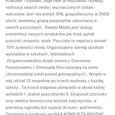
Krakowa i Katowic, daje nam to możliwość rozwoju,
realizacji swoich celów i wyznaczonych zadań i
sukcesów. Jest nas ponad 306, gospodarzymy w 2653
ulach. Jesteśmy grupą pasjonatów zakochana w
swoich pszczołach. Święto Miodu jest okazją
prezentacji naszych produktów jak mód, pyłek
pszczeli, propolis, wosk. Pszczoła to zapylacz ponad
70% żywności rolnej. Organizujemy szereg spotkań
wykładów w szkołach , bibliotekach
.Zorganizowaliśmy dzięki pomocy Starostwu
Powiatowemu I Olimpiadę Pszczelarską na ziemi
chrzanowskiej szkół ponad gimnazjalnych . Wzięło w
niej udział 13 zespołów po trzech osobowy z każdej
szkoły . Ta trzech etapowa olimpiada w skład której
wchodził 1. plakat pszczelarski 2. Eksponat pszczoły
oraz wiedza teoretyczna wyłonił zwycięzców , a
pierwszą nagrodą był wyjazd do euro – parlamentu .
Organizacja konkursu na NAJŁADNIEJSZA PASIEKE