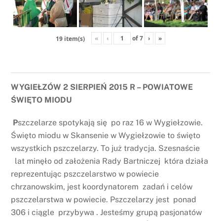
«
‹
of
7
›
»
19 item(s)
WYGIEŁZÓW 2 SIERPIEŃ 2015 R – POWIATOWE
ŚWIĘTO MIODU
P
szczelarze spotykają się po raz 16 w Wygiełzowie.
Święto miodu w Skansenie w Wygiełzowie to święto
wszystkich pszczelarzy. To już tradycja. Szesnaście
lat minęło od założenia Rady Bartniczej która działa
reprezentując pszczelarstwo w powiecie
chrzanowskim, jest koordynatorem zadań i celów
pszczelarstwa w powiecie. Pszczelarzy jest ponad
306 i ciągle przybywa . Jesteśmy grupą pasjonatów