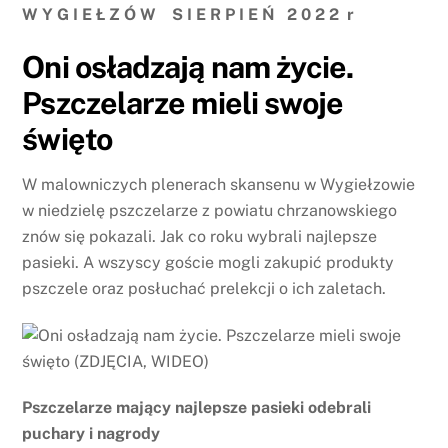
W Y G I E Ł Z Ó W S I E R P I E Ń 2 0 2 2 r
Oni osładzają nam życie.
Pszczelarze mieli swoje
święto
W malowniczych plenerach skansenu w Wygiełzowie
w niedzielę pszczelarze z powiatu chrzanowskiego
znów się pokazali. Jak co roku wybrali najlepsze
pasieki. A wszyscy goście mogli zakupić produkty
pszczele oraz posłuchać prelekcji o ich zaletach.
Pszczelarze mający najlepsze pasieki odebrali
puchary i nagrody