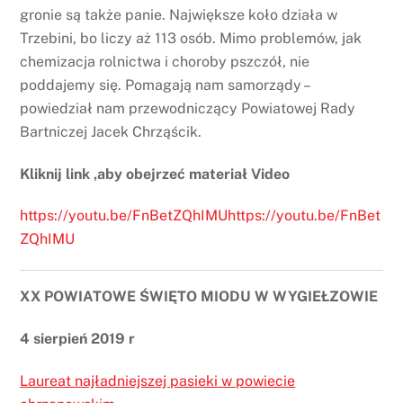
gronie są także panie. Największe koło działa w
Trzebini, bo liczy aż 113 osób. Mimo problemów, jak
chemizacja rolnictwa i choroby pszczół, nie
poddajemy się. Pomagają nam samorządy –
powiedział nam przewodniczący Powiatowej Rady
Bartniczej Jacek Chrząścik.
Kliknij link ,aby obejrzeć materiał Video
https://youtu.be/FnBetZQhIMUhttps://youtu.be/FnBet
ZQhIMU
XX POWIATOWE ŚWIĘTO MIODU W WYGIEŁZOWIE
4 sierpień 2019 r
Laureat najładniejszej pasieki w powiecie