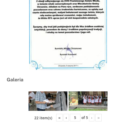
Galeria
«
‹
of
5
›
»
22 item(s)