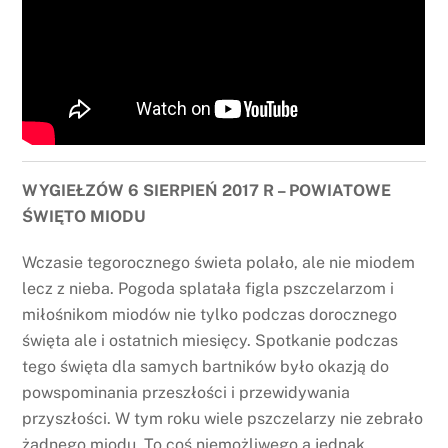
WYGIEŁZÓW 6 SIERPIEŃ 2017 R – POWIATOWE
ŚWIĘTO MIODU
Wczasie tegorocznego świeta polało, ale nie miodem
lecz z nieba. Pogoda splatała figla pszczelarzom i
miłośnikom miodów nie tylko podczas dorocznego
święta ale i ostatnich miesięcy. Spotkanie podczas
tego święta dla samych bartników było okazją do
powspominania przeszłości i przewidywania
przyszłości. W tym roku wiele pszczelarzy nie zebrało
żadnego miodu. To coś niemożliwego a jednak.