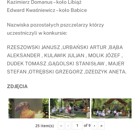
Kazimierz Domanus – koło Libiąż
Edward Kwaśniewicz – koło Babice
Nazwiska pozostałych pszczelarzy którzy
uczestniczyli w konkursie:
RZESZOWSKI JANUSZ ,URBAŃSKI ARTUR ,BĄBA
ALEKSANDER , KULAWIK JULJAN , MOLIK JÓZEF ,
DUDEK TOMASZ ,GĄGOLSKI STANISŁAW , MAJER
STEFAN ,OTRĘBSKI GRZEGORZ ,DZEDZYK ANETA.
ZDJĘCIA
«
‹
of
9
›
»
25 item(s)