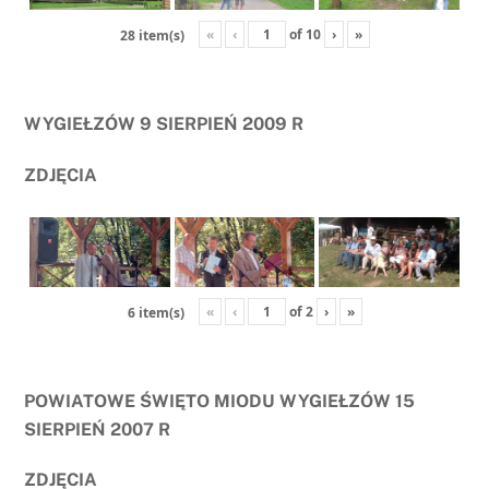
«
‹
of
10
›
»
28 item(s)
WYGIEŁZÓW 9 SIERPIEŃ 2009 R
ZDJĘCIA
«
‹
of
2
›
»
6 item(s)
POWIATOWE ŚWIĘTO MIODU WYGIEŁZÓW 15
SIERPIEŃ 2007 R
ZDJĘCIA