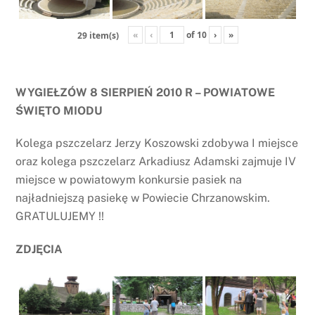
«
‹
of
10
›
»
29 item(s)
WYGIEŁZÓW 8 SIERPIEŃ 2010 R – POWIATOWE
ŚWIĘTO MIODU
Kolega pszczelarz Jerzy Koszowski zdobywa I miejsce
oraz kolega pszczelarz Arkadiusz Adamski zajmuje IV
miejsce w powiatowym konkursie pasiek na
najładniejszą pasiekę w Powiecie Chrzanowskim.
GRATULUJEMY !!
ZDJĘCIA