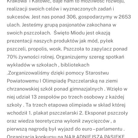
Krakowa i Katowic, daje nam to możliwość rozwoju,
realizacji swoich celów i wyznaczonych zadań i
sukcesów. Jest nas ponad 306, gospodarzymy w 2653
ulach. Jesteśmy grupą pasjonatów zakochana w
swoich pszczołach. Święto Miodu jest okazją
prezentacji naszych produktów jak mód, pyłek
pszczeli, propolis, wosk. Pszczoła to zapylacz ponad
70% żywności rolnej. Organizujemy szereg spotkań
wykładów w szkołach , bibliotekach
.Zorganizowaliśmy dzięki pomocy Starostwu
Powiatowemu I Olimpiadę Pszczelarską na ziemi
chrzanowskiej szkół ponad gimnazjalnych . Wzięło w
niej udział 13 zespołów po trzech osobowy z każdej
szkoły . Ta trzech etapowa olimpiada w skład której
wchodził 1. plakat pszczelarski 2. Eksponat pszczoły
oraz wiedza teoretyczna wyłonił zwycięzców , a
pierwszą nagrodą był wyjazd do euro – parlamentu .
Organizacja konkursu na NAJŁADNIEJSZA PASIEKE