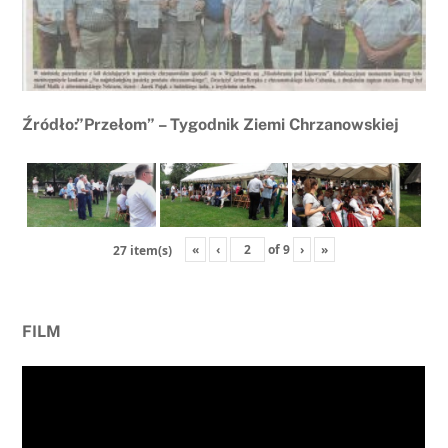
Źródło:”Przełom” – Tygodnik Ziemi Chrzanowskiej
«
‹
of
9
›
»
27 item(s)
FILM