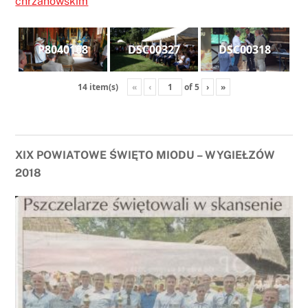
chrzanowskim
P8040108
DSC00327
DSC00318
«
‹
of
5
›
»
14 item(s)
XIX POWIATOWE ŚWIĘTO MIODU – WYGIEŁZÓW
2018