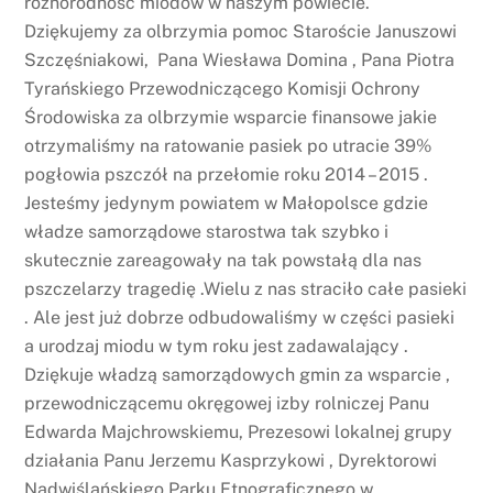
różnorodność miodów w naszym powiecie.
Dziękujemy za olbrzymia pomoc Staroście Januszowi
Szczęśniakowi, Pana Wiesława Domina , Pana Piotra
Tyrańskiego Przewodniczącego Komisji Ochrony
Środowiska za olbrzymie wsparcie finansowe jakie
otrzymaliśmy na ratowanie pasiek po utracie 39%
pogłowia pszczół na przełomie roku 2014 – 2015 .
Jesteśmy jedynym powiatem w Małopolsce gdzie
władze samorządowe starostwa tak szybko i
skutecznie zareagowały na tak powstałą dla nas
pszczelarzy tragedię .Wielu z nas straciło całe pasieki
. Ale jest już dobrze odbudowaliśmy w części pasieki
a urodzaj miodu w tym roku jest zadawalający .
Dziękuje władzą samorządowych gmin za wsparcie ,
przewodniczącemu okręgowej izby rolniczej Panu
Edwarda Majchrowskiemu, Prezesowi lokalnej grupy
działania Panu Jerzemu Kasprzykowi , Dyrektorowi
Nadwiślańskiego Parku Etnograficznego w