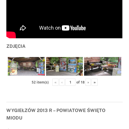
ZDJĘCIA
«
‹
of
18
›
»
52 item(s)
WYGIEŁZÓW 2013 R – POWIATOWE ŚWIĘTO
MIODU