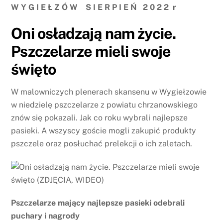
W Y G I E Ł Z Ó W S I E R P I E Ń 2 0 2 2 r
Oni osładzają nam życie.
Pszczelarze mieli swoje
święto
W malowniczych plenerach skansenu w Wygiełzowie
w niedzielę pszczelarze z powiatu chrzanowskiego
znów się pokazali. Jak co roku wybrali najlepsze
pasieki. A wszyscy goście mogli zakupić produkty
pszczele oraz posłuchać prelekcji o ich zaletach.
Pszczelarze mający najlepsze pasieki odebrali
puchary i nagrody