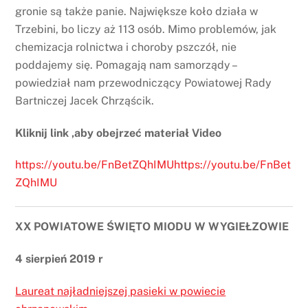
gronie są także panie. Największe koło działa w
Trzebini, bo liczy aż 113 osób. Mimo problemów, jak
chemizacja rolnictwa i choroby pszczół, nie
poddajemy się. Pomagają nam samorządy –
powiedział nam przewodniczący Powiatowej Rady
Bartniczej Jacek Chrząścik.
Kliknij link ,aby obejrzeć materiał Video
https://youtu.be/FnBetZQhIMUhttps://youtu.be/FnBet
ZQhIMU
XX POWIATOWE ŚWIĘTO MIODU W WYGIEŁZOWIE
4 sierpień 2019 r
Laureat najładniejszej pasieki w powiecie