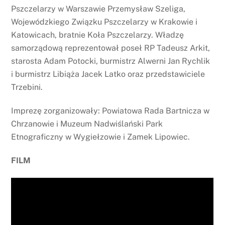
Pszczelarzy w Warszawie Przemysław Szeliga,
Wojewódzkiego Związku Pszczelarzy w Krakowie i
Katowicach, bratnie Koła Pszczelarzy. Władzę
samorządową reprezentował poseł RP Tadeusz Arkit,
starosta Adam Potocki, burmistrz Alwerni Jan Rychlik
i burmistrz Libiąża Jacek Latko oraz przedstawiciele
Trzebini.
Imprezę zorganizowały: Powiatowa Rada Bartnicza w
Chrzanowie i Muzeum Nadwiślański Park
Etnograficzny w Wygiełzowie i Zamek Lipowiec.
FILM