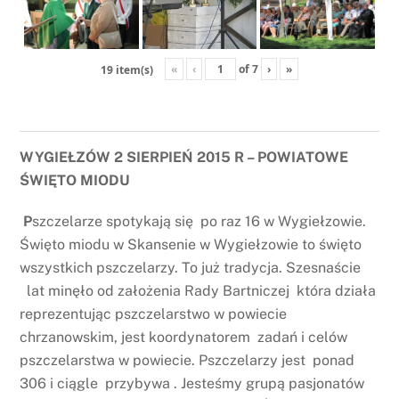
«
‹
of
7
›
»
19 item(s)
WYGIEŁZÓW 2 SIERPIEŃ 2015 R – POWIATOWE
ŚWIĘTO MIODU
P
szczelarze spotykają się po raz 16 w Wygiełzowie.
Święto miodu w Skansenie w Wygiełzowie to święto
wszystkich pszczelarzy. To już tradycja. Szesnaście
lat minęło od założenia Rady Bartniczej która działa
reprezentując pszczelarstwo w powiecie
chrzanowskim, jest koordynatorem zadań i celów
pszczelarstwa w powiecie. Pszczelarzy jest ponad
306 i ciągle przybywa . Jesteśmy grupą pasjonatów