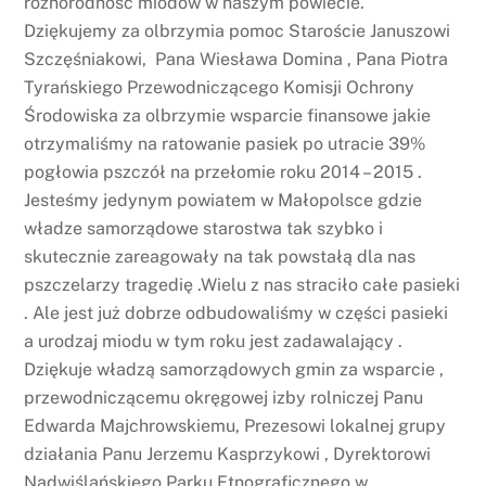
różnorodność miodów w naszym powiecie.
Dziękujemy za olbrzymia pomoc Staroście Januszowi
Szczęśniakowi, Pana Wiesława Domina , Pana Piotra
Tyrańskiego Przewodniczącego Komisji Ochrony
Środowiska za olbrzymie wsparcie finansowe jakie
otrzymaliśmy na ratowanie pasiek po utracie 39%
pogłowia pszczół na przełomie roku 2014 – 2015 .
Jesteśmy jedynym powiatem w Małopolsce gdzie
władze samorządowe starostwa tak szybko i
skutecznie zareagowały na tak powstałą dla nas
pszczelarzy tragedię .Wielu z nas straciło całe pasieki
. Ale jest już dobrze odbudowaliśmy w części pasieki
a urodzaj miodu w tym roku jest zadawalający .
Dziękuje władzą samorządowych gmin za wsparcie ,
przewodniczącemu okręgowej izby rolniczej Panu
Edwarda Majchrowskiemu, Prezesowi lokalnej grupy
działania Panu Jerzemu Kasprzykowi , Dyrektorowi
Nadwiślańskiego Parku Etnograficznego w