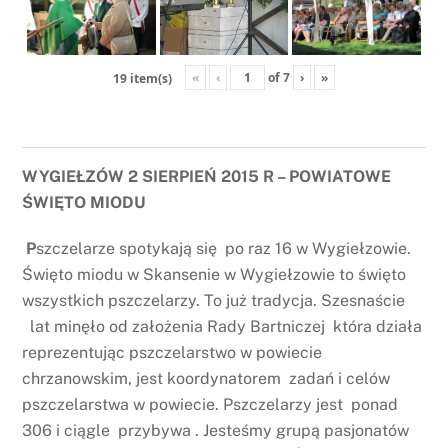
«
‹
of
7
›
»
19 item(s)
WYGIEŁZÓW 2 SIERPIEŃ 2015 R – POWIATOWE
ŚWIĘTO MIODU
P
szczelarze spotykają się po raz 16 w Wygiełzowie.
Święto miodu w Skansenie w Wygiełzowie to święto
wszystkich pszczelarzy. To już tradycja. Szesnaście
lat minęło od założenia Rady Bartniczej która działa
reprezentując pszczelarstwo w powiecie
chrzanowskim, jest koordynatorem zadań i celów
pszczelarstwa w powiecie. Pszczelarzy jest ponad
306 i ciągle przybywa . Jesteśmy grupą pasjonatów