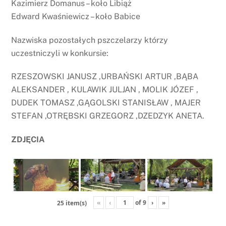
Kazimierz Domanus – koło Libiąż
Edward Kwaśniewicz – koło Babice
Nazwiska pozostałych pszczelarzy którzy
uczestniczyli w konkursie:
RZESZOWSKI JANUSZ ,URBAŃSKI ARTUR ,BĄBA
ALEKSANDER , KULAWIK JULJAN , MOLIK JÓZEF ,
DUDEK TOMASZ ,GĄGOLSKI STANISŁAW , MAJER
STEFAN ,OTRĘBSKI GRZEGORZ ,DZEDZYK ANETA.
ZDJĘCIA
«
‹
of
9
›
»
25 item(s)