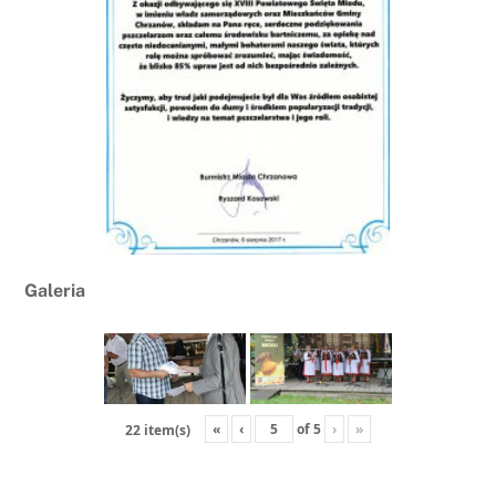
Galeria
«
‹
of
5
›
»
22 item(s)