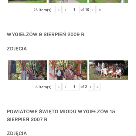
«
‹
of
10
›
»
28 item(s)
WYGIEŁZÓW 9 SIERPIEŃ 2009 R
ZDJĘCIA
«
‹
of
2
›
»
6 item(s)
POWIATOWE ŚWIĘTO MIODU WYGIEŁZÓW 15
SIERPIEŃ 2007 R
ZDJĘCIA