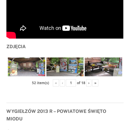
ZDJĘCIA
«
‹
of
18
›
»
52 item(s)
WYGIEŁZÓW 2013 R – POWIATOWE ŚWIĘTO
MIODU