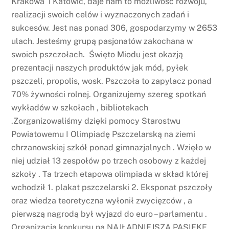
Krakowa i Katowic, daje nam to możliwość rozwoju,
realizacji swoich celów i wyznaczonych zadań i
sukcesów. Jest nas ponad 306, gospodarzymy w 2653
ulach. Jesteśmy grupą pasjonatów zakochana w
swoich pszczołach. Święto Miodu jest okazją
prezentacji naszych produktów jak mód, pyłek
pszczeli, propolis, wosk. Pszczoła to zapylacz ponad
70% żywności rolnej. Organizujemy szereg spotkań
wykładów w szkołach , bibliotekach
.Zorganizowaliśmy dzięki pomocy Starostwu
Powiatowemu I Olimpiadę Pszczelarską na ziemi
chrzanowskiej szkół ponad gimnazjalnych . Wzięło w
niej udział 13 zespołów po trzech osobowy z każdej
szkoły . Ta trzech etapowa olimpiada w skład której
wchodził 1. plakat pszczelarski 2. Eksponat pszczoły
oraz wiedza teoretyczna wyłonił zwycięzców , a
pierwszą nagrodą był wyjazd do euro – parlamentu .
Organizacja konkursu na NAJŁADNIEJSZA PASIEKE