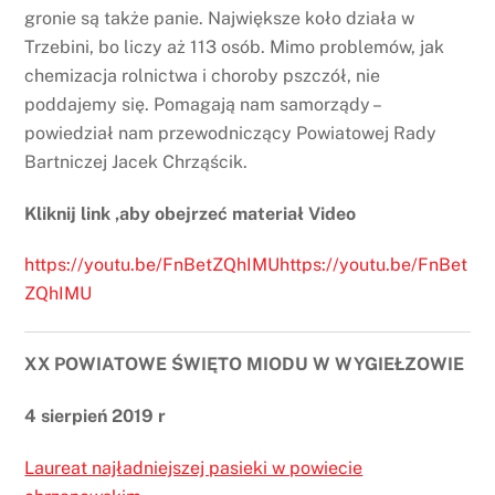
gronie są także panie. Największe koło działa w
Trzebini, bo liczy aż 113 osób. Mimo problemów, jak
chemizacja rolnictwa i choroby pszczół, nie
poddajemy się. Pomagają nam samorządy –
powiedział nam przewodniczący Powiatowej Rady
Bartniczej Jacek Chrząścik.
Kliknij link ,aby obejrzeć materiał Video
https://youtu.be/FnBetZQhIMUhttps://youtu.be/FnBet
ZQhIMU
XX POWIATOWE ŚWIĘTO MIODU W WYGIEŁZOWIE
4 sierpień 2019 r
Laureat najładniejszej pasieki w powiecie