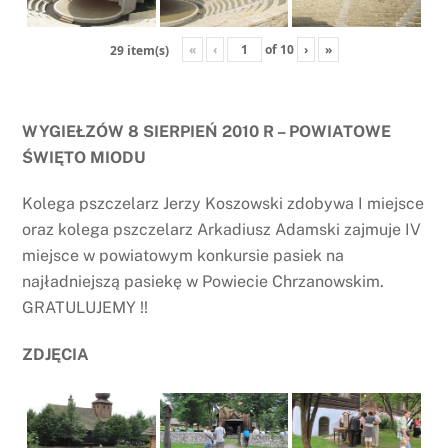
«
‹
of
10
›
»
29 item(s)
WYGIEŁZÓW 8 SIERPIEŃ 2010 R – POWIATOWE
ŚWIĘTO MIODU
Kolega pszczelarz Jerzy Koszowski zdobywa I miejsce
oraz kolega pszczelarz Arkadiusz Adamski zajmuje IV
miejsce w powiatowym konkursie pasiek na
najładniejszą pasiekę w Powiecie Chrzanowskim.
GRATULUJEMY !!
ZDJĘCIA