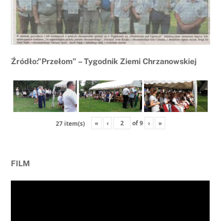
Źródło:”Przełom” – Tygodnik Ziemi Chrzanowskiej
«
‹
of
9
›
»
27 item(s)
FILM