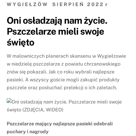
W Y G I E Ł Z Ó W S I E R P I E Ń 2 0 2 2 r
Oni osładzają nam życie.
Pszczelarze mieli swoje
święto
W malowniczych plenerach skansenu w Wygiełzowie
w niedzielę pszczelarze z powiatu chrzanowskiego
znów się pokazali. Jak co roku wybrali najlepsze
pasieki. A wszyscy goście mogli zakupić produkty
pszczele oraz posłuchać prelekcji o ich zaletach.
Pszczelarze mający najlepsze pasieki odebrali
puchary i nagrody