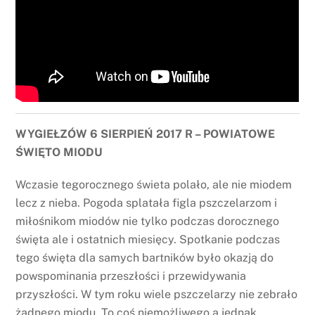
WYGIEŁZÓW 6 SIERPIEŃ 2017 R – POWIATOWE
ŚWIĘTO MIODU
Wczasie tegorocznego świeta polało, ale nie miodem
lecz z nieba. Pogoda splatała figla pszczelarzom i
miłośnikom miodów nie tylko podczas dorocznego
święta ale i ostatnich miesięcy. Spotkanie podczas
tego święta dla samych bartników było okazją do
powspominania przeszłości i przewidywania
przyszłości. W tym roku wiele pszczelarzy nie zebrało
żadnego miodu. To coś niemożliwego a jednak.