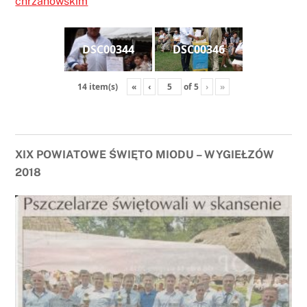
chrzanowskim
DSC00344
DSC00346
«
‹
of
5
›
»
14 item(s)
XIX POWIATOWE ŚWIĘTO MIODU – WYGIEŁZÓW
2018