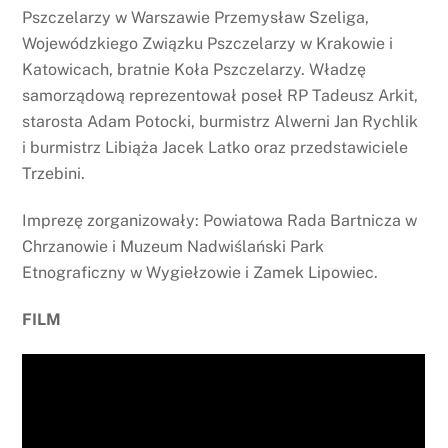
Pszczelarzy w Warszawie Przemysław Szeliga,
Wojewódzkiego Związku Pszczelarzy w Krakowie i
Katowicach, bratnie Koła Pszczelarzy. Władzę
samorządową reprezentował poseł RP Tadeusz Arkit,
starosta Adam Potocki, burmistrz Alwerni Jan Rychlik
i burmistrz Libiąża Jacek Latko oraz przedstawiciele
Trzebini.
Imprezę zorganizowały: Powiatowa Rada Bartnicza w
Chrzanowie i Muzeum Nadwiślański Park
Etnograficzny w Wygiełzowie i Zamek Lipowiec.
FILM