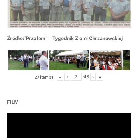
Źródło:”Przełom” – Tygodnik Ziemi Chrzanowskiej
«
‹
of
9
›
»
27 item(s)
FILM