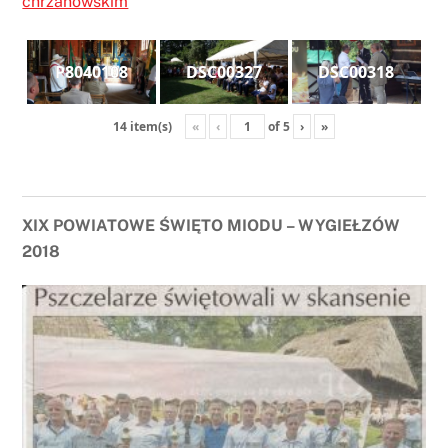
chrzanowskim
P8040108
DSC00327
DSC00318
«
‹
of
5
›
»
14 item(s)
XIX POWIATOWE ŚWIĘTO MIODU – WYGIEŁZÓW
2018