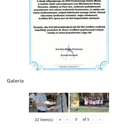
Galeria
«
‹
of
5
›
»
22 item(s)