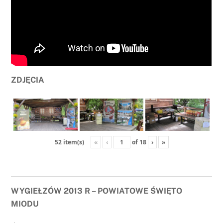
ZDJĘCIA
«
‹
of
18
›
»
52 item(s)
WYGIEŁZÓW 2013 R – POWIATOWE ŚWIĘTO
MIODU