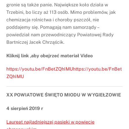
gronie są także panie. Największe koło działa w
Trzebini, bo liczy aż 113 osób. Mimo problemów, jak
chemizacja rolnictwa i choroby pszczół, nie
poddajemy się. Pomagają nam samorządy –
powiedział nam przewodniczący Powiatowej Rady
Bartniczej Jacek Chrząścik.
Kliknij link ,aby obejrzeć materiał Video
https://youtu.be/FnBetZQhIMUhttps://youtu.be/FnBet
ZQhIMU
XX POWIATOWE ŚWIĘTO MIODU W WYGIEŁZOWIE
4 sierpień 2019 r
Laureat najładniejszej pasieki w powiecie