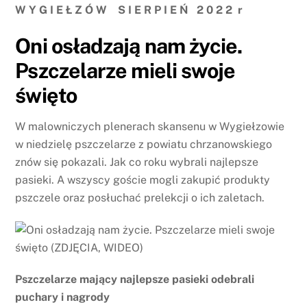
W Y G I E Ł Z Ó W S I E R P I E Ń 2 0 2 2 r
Oni osładzają nam życie.
Pszczelarze mieli swoje
święto
W malowniczych plenerach skansenu w Wygiełzowie
w niedzielę pszczelarze z powiatu chrzanowskiego
znów się pokazali. Jak co roku wybrali najlepsze
pasieki. A wszyscy goście mogli zakupić produkty
pszczele oraz posłuchać prelekcji o ich zaletach.
Pszczelarze mający najlepsze pasieki odebrali
puchary i nagrody