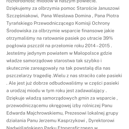
różnorodność miodów w naszym powiecie.
Dziękujemy za olbrzymia pomoc Staroście Januszowi
Szczęśniakowi, Pana Wiesława Domina , Pana Piotra
Tyrańskiego Przewodniczącego Komisji Ochrony
Środowiska za olbrzymie wsparcie finansowe jakie
otrzymaliśmy na ratowanie pasiek po utracie 39%
pogłowia pszczół na przełomie roku 2014 – 2015 .
Jesteśmy jedynym powiatem w Małopolsce gdzie
władze samorządowe starostwa tak szybko i
skutecznie zareagowały na tak powstałą dla nas
pszczelarzy tragedię .Wielu z nas straciło całe pasieki
. Ale jest już dobrze odbudowaliśmy w części pasieki
a urodzaj miodu w tym roku jest zadawalający .
Dziękuje władzą samorządowych gmin za wsparcie ,
przewodniczącemu okręgowej izby rolniczej Panu
Edwarda Majchrowskiemu, Prezesowi lokalnej grupy
działania Panu Jerzemu Kasprzykowi , Dyrektorowi
Nadwiślańskiego Parku Etnograficznego w