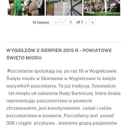
«
‹
of
7
›
»
19 item(s)
WYGIEŁZÓW 2 SIERPIEŃ 2015 R – POWIATOWE
ŚWIĘTO MIODU
P
szczelarze spotykają się po raz 16 w Wygiełzowie.
Święto miodu w Skansenie w Wygiełzowie to święto
wszystkich pszczelarzy. To już tradycja. Szesnaście
lat minęło od założenia Rady Bartniczej która działa
reprezentując pszczelarstwo w powiecie
chrzanowskim, jest koordynatorem zadań i celów
pszczelarstwa w powiecie. Pszczelarzy jest ponad
306 i ciągle przybywa . Jesteśmy grupą pasjonatów