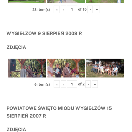
«
‹
of
10
›
»
28 item(s)
WYGIEŁZÓW 9 SIERPIEŃ 2009 R
ZDJĘCIA
«
‹
of
2
›
»
6 item(s)
POWIATOWE ŚWIĘTO MIODU WYGIEŁZÓW 15
SIERPIEŃ 2007 R
ZDJĘCIA