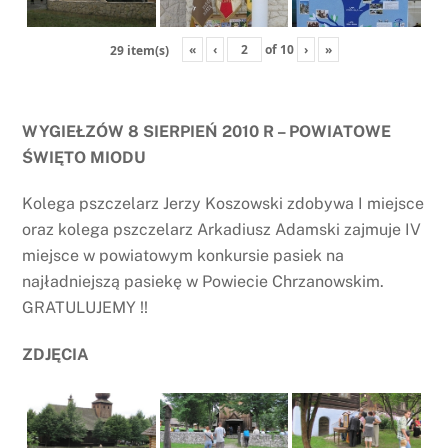
«
‹
of
10
›
»
29 item(s)
WYGIEŁZÓW 8 SIERPIEŃ 2010 R – POWIATOWE
ŚWIĘTO MIODU
Kolega pszczelarz Jerzy Koszowski zdobywa I miejsce
oraz kolega pszczelarz Arkadiusz Adamski zajmuje IV
miejsce w powiatowym konkursie pasiek na
najładniejszą pasiekę w Powiecie Chrzanowskim.
GRATULUJEMY !!
ZDJĘCIA