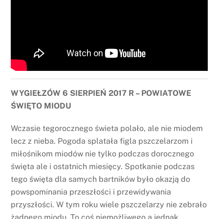
WYGIEŁZÓW 6 SIERPIEŃ 2017 R – POWIATOWE
ŚWIĘTO MIODU
Wczasie tegorocznego świeta polało, ale nie miodem
lecz z nieba. Pogoda splatała figla pszczelarzom i
miłośnikom miodów nie tylko podczas dorocznego
święta ale i ostatnich miesięcy. Spotkanie podczas
tego święta dla samych bartników było okazją do
powspominania przeszłości i przewidywania
przyszłości. W tym roku wiele pszczelarzy nie zebrało
żadnego miodu. To coś niemożliwego a jednak.