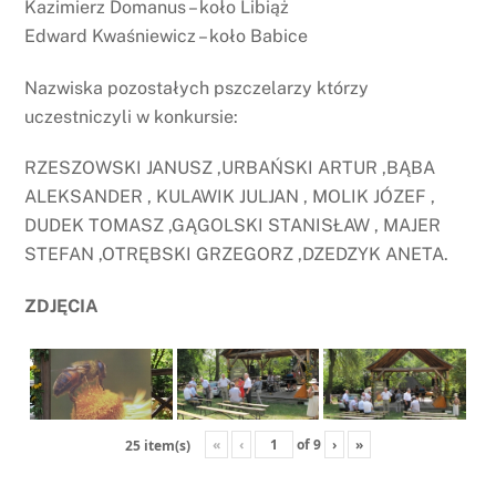
Kazimierz Domanus – koło Libiąż
Edward Kwaśniewicz – koło Babice
Nazwiska pozostałych pszczelarzy którzy
uczestniczyli w konkursie:
RZESZOWSKI JANUSZ ,URBAŃSKI ARTUR ,BĄBA
ALEKSANDER , KULAWIK JULJAN , MOLIK JÓZEF ,
DUDEK TOMASZ ,GĄGOLSKI STANISŁAW , MAJER
STEFAN ,OTRĘBSKI GRZEGORZ ,DZEDZYK ANETA.
ZDJĘCIA
«
‹
of
9
›
»
25 item(s)