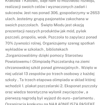
Krakowa i Katowic, daje nam to możliwość rozwoju,
realizacji swoich celów i wyznaczonych zadań i
sukcesów. Jest nas ponad 306, gospodarzymy w 2653
ulach. Jesteśmy grupą pasjonatów zakochana w
swoich pszczołach. Święto Miodu jest okazją
prezentacji naszych produktów jak mód, pyłek
pszczeli, propolis, wosk. Pszczoła to zapylacz ponad
70% żywności rolnej. Organizujemy szereg spotkań
wykładów w szkołach , bibliotekach
.Zorganizowaliśmy dzięki pomocy Starostwu
Powiatowemu I Olimpiadę Pszczelarską na ziemi
chrzanowskiej szkół ponad gimnazjalnych . Wzięło w
niej udział 13 zespołów po trzech osobowy z każdej
szkoły . Ta trzech etapowa olimpiada w skład której
wchodził 1. plakat pszczelarski 2. Eksponat pszczoły
oraz wiedza teoretyczna wyłonił zwycięzców , a
pierwszą nagrodą był wyjazd do euro – parlamentu .
Organizacja konkursu na NAJŁADNIEJSZA PASIEKE