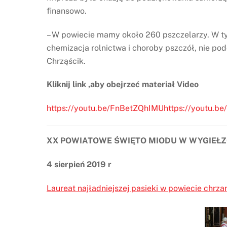
finansowo.
– W powiecie mamy około 260 pszczelarzy. W tym
chemizacja rolnictwa i choroby pszczół, nie p
Chrząścik.
Kliknij link ,aby obejrzeć materiał Video
https://youtu.be/FnBetZQhIMUhttps://youtu.b
XX POWIATOWE ŚWIĘTO MIODU W WYGIEŁ
4 sierpień 2019 r
Laureat najładniejszej pasieki w powiecie chrz