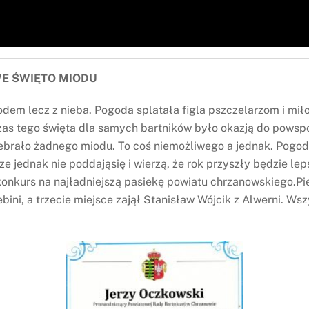
WE ŚWIĘTO MIODU
iodem lecz z nieba. Pogoda splatała figla pszczelarzom i m
czas tego święta dla samych bartników było okazją do powsp
zebrało żadnego miodu. To coś niemożliwego a jednak. Pogoda 
ze jednak nie poddająsię i wierzą, że rok przyszły będzie lep
onkurs na najładniejszą pasiekę powiatu chrzanowskiego.Pie
bini, a trzecie miejsce zajął Stanisław Wójcik z Alwerni. 