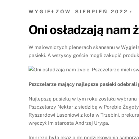
W Y G I E Ł Z Ó W S I E R P I E Ń 2 0 2 2 r
Oni osładzają nam ż
W malowniczych plenerach skansenu w Wygiełzow
pasieki. A wszyscy goście mogli zakupić produkt
Pszczelarze mający najlepsze pasieki odebrali
Najlepszą pasieką w tym roku została wybrana 
Pszczelarzy Nektar z siedzibą w Porębie Żegoty
Ryszardowi Lasoniowi z koła w Trzebini, prekurs
wręczył im starosta Andrzej Uryga.
Impreza była okazją do podziękowania samorzą