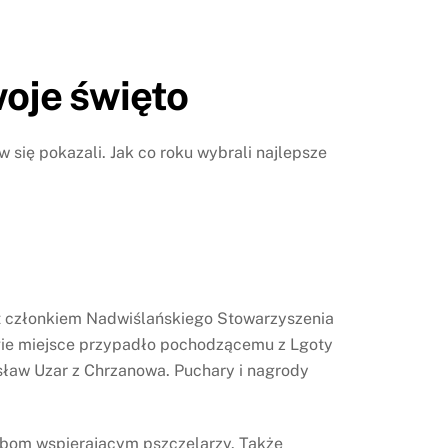
woje święto
ię pokazali. Jak co roku wybrali najlepsze
st członkiem Nadwiślańskiego Stowarzyszenia
rugie miejsce przypadło pochodzącemu z Lgoty
rosław Uzar z Chrzanowa. Puchary i nagrody
obom wspierającym pszczelarzy. Także