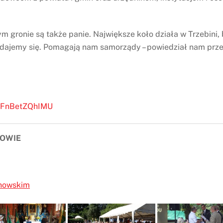
 gronie są także panie. Największe koło działa w Trzebini, 
oddajemy się. Pomagają nam samorządy – powiedział nam prz
e/FnBetZQhIMU
ZOWIE
anowskim