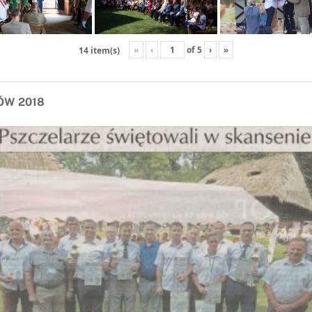
«
‹
of
5
›
»
14 item(s)
ÓW 2018