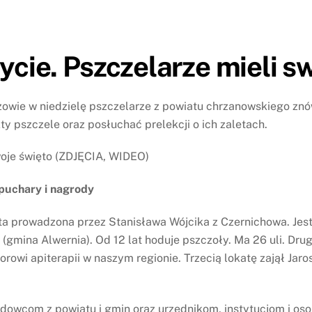
ycie. Pszczelarze mieli s
ie w niedzielę pszczelarze z powiatu chrzanowskiego znów s
y pszczele oraz posłuchać prelekcji o ich zaletach.
 puchary i nagrody
ta prowadzona przez Stanisława Wójcika z Czernichowa. Je
 (gmina Alwernia). Od 12 lat hoduje pszczoły. Ma 26 uli. D
orowi apiterapii w naszym regionie. Trzecią lokatę zajął Ja
dowcom z powiatu i gmin oraz urzędnikom, instytucjom i os