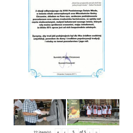
«
‹
of
5
›
»
22 item(s)