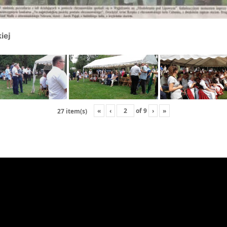
iej
«
‹
of
9
›
»
27 item(s)