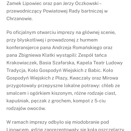
Zamek Lipowiec oraz pan Jerzy Oczkowski –
przewodniczący Powiatowej Rady bartniczej w
Chrzanowie.
Po oficjalnym otwarciu imprezy na głównej scenie,
przy błyskotliwej i prowadzonej z hurmem
konferansjerce pana Andrzeja Romańskiego oraz
pana Zbigniewa Klatki wystąpili: Zespół tańca
Krakowiaczek, Basia Szafarska, Kapela Teatr Ludowy
Tradycja, Koło Gospodyń Wiejskich z Babic. Koło
Gospodyń Wiejskich z Płazy, Kwaczały oraz Mirowa
przygotowały przepyszne lokalne potrawy: chleb ze
smalcem i ogórkiem kiszonym, różne rodzaje ciast,
kapuśniak, pęczak z grochem, kompot z 5-ciu
rodzajów owoców.
W ramach imprezy odbyło się miodobranie pod
Lipowcem, gdzie zaprezentowały się koła pszczelarzy