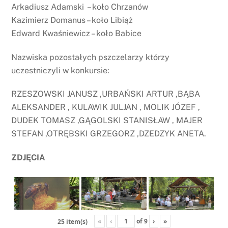
Arkadiusz Adamski – koło Chrzanów
Kazimierz Domanus – koło Libiąż
Edward Kwaśniewicz – koło Babice
Nazwiska pozostałych pszczelarzy którzy
uczestniczyli w konkursie:
RZESZOWSKI JANUSZ ,URBAŃSKI ARTUR ,BĄBA
ALEKSANDER , KULAWIK JULJAN , MOLIK JÓZEF ,
DUDEK TOMASZ ,GĄGOLSKI STANISŁAW , MAJER
STEFAN ,OTRĘBSKI GRZEGORZ ,DZEDZYK ANETA.
ZDJĘCIA
«
‹
of
9
›
»
25 item(s)