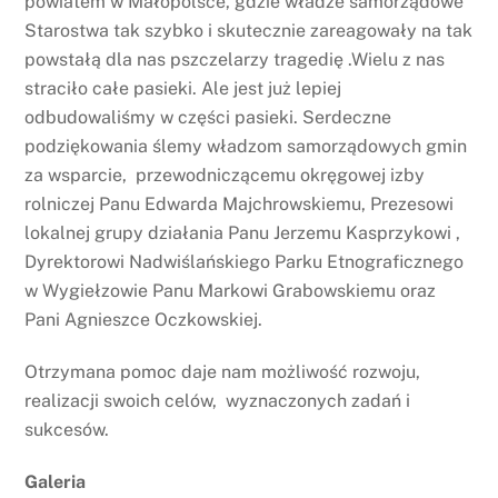
powiatem w Małopolsce, gdzie władze samorządowe
Starostwa tak szybko i skutecznie zareagowały na tak
powstałą dla nas pszczelarzy tragedię .Wielu z nas
straciło całe pasieki. Ale jest już lepiej
odbudowaliśmy w części pasieki. Serdeczne
podziękowania ślemy władzom samorządowych gmin
za wsparcie, przewodniczącemu okręgowej izby
rolniczej Panu Edwarda Majchrowskiemu, Prezesowi
lokalnej grupy działania Panu Jerzemu Kasprzykowi ,
Dyrektorowi Nadwiślańskiego Parku Etnograficznego
w Wygiełzowie Panu Markowi Grabowskiemu oraz
Pani Agnieszce Oczkowskiej.
Otrzymana pomoc daje nam możliwość rozwoju,
realizacji swoich celów, wyznaczonych zadań i
sukcesów.
Galeria