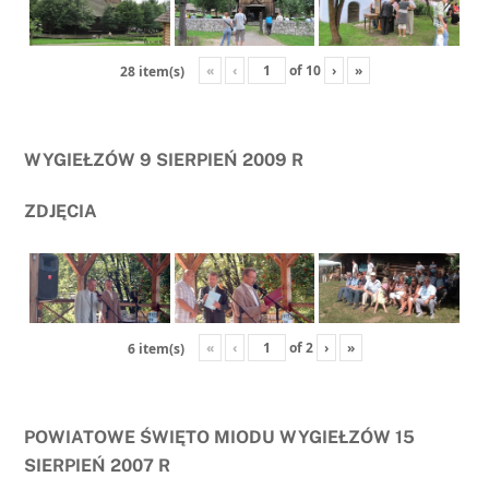
«
‹
of
10
›
»
28 item(s)
WYGIEŁZÓW 9 SIERPIEŃ 2009 R
ZDJĘCIA
«
‹
of
2
›
»
6 item(s)
POWIATOWE ŚWIĘTO MIODU WYGIEŁZÓW 15
SIERPIEŃ 2007 R