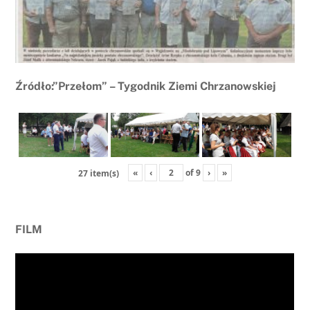
Źródło:”Przełom” – Tygodnik Ziemi Chrzanowskiej
«
‹
of
9
›
»
27 item(s)
FILM