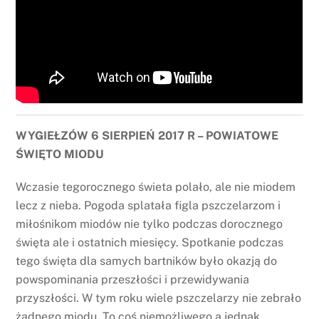
WYGIEŁZÓW 6 SIERPIEŃ 2017 R – POWIATOWE
ŚWIĘTO MIODU
Wczasie tegorocznego świeta polało, ale nie miodem
lecz z nieba. Pogoda splatała figla pszczelarzom i
miłośnikom miodów nie tylko podczas dorocznego
święta ale i ostatnich miesięcy. Spotkanie podczas
tego święta dla samych bartników było okazją do
powspominania przeszłości i przewidywania
przyszłości. W tym roku wiele pszczelarzy nie zebrało
żadnego miodu. To coś niemożliwego a jednak.