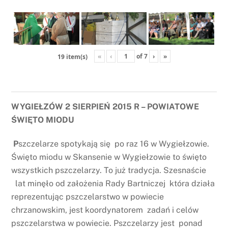
«
‹
of
7
›
»
19 item(s)
WYGIEŁZÓW 2 SIERPIEŃ 2015 R – POWIATOWE
ŚWIĘTO MIODU
P
szczelarze spotykają się po raz 16 w Wygiełzowie.
Święto miodu w Skansenie w Wygiełzowie to święto
wszystkich pszczelarzy. To już tradycja. Szesnaście
lat minęło od założenia Rady Bartniczej która działa
reprezentując pszczelarstwo w powiecie
chrzanowskim, jest koordynatorem zadań i celów
pszczelarstwa w powiecie. Pszczelarzy jest ponad