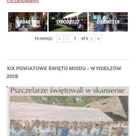
chrzanowskim
P8040108
DSC00327
DSC00318
«
‹
of
5
›
»
14 item(s)
XIX POWIATOWE ŚWIĘTO MIODU – WYGIEŁZÓW
2018