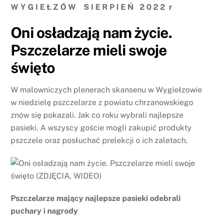
W Y G I E Ł Z Ó W S I E R P I E Ń 2 0 2 2 r
Oni osładzają nam życie.
Pszczelarze mieli swoje
święto
W malowniczych plenerach skansenu w Wygiełzowie
w niedzielę pszczelarze z powiatu chrzanowskiego
znów się pokazali. Jak co roku wybrali najlepsze
pasieki. A wszyscy goście mogli zakupić produkty
pszczele oraz posłuchać prelekcji o ich zaletach.
Pszczelarze mający najlepsze pasieki odebrali
puchary i nagrody