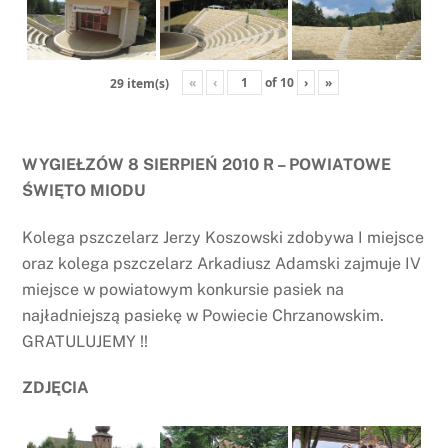
«
‹
of
10
›
»
29 item(s)
WYGIEŁZÓW 8 SIERPIEŃ 2010 R – POWIATOWE
ŚWIĘTO MIODU
Kolega pszczelarz Jerzy Koszowski zdobywa I miejsce
oraz kolega pszczelarz Arkadiusz Adamski zajmuje IV
miejsce w powiatowym konkursie pasiek na
najładniejszą pasiekę w Powiecie Chrzanowskim.
GRATULUJEMY !!
ZDJĘCIA