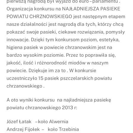
pierwszą nagrodą był wyjazd do euro – parlamentu .
Organizacja konkursu na NAJŁADNIEJSZA PASIEKE
POWIATU CHRZNOWSKIEGO jest następnym etapem
nasze działalności jest nagrodą dla tych, którzy chcą
pokazać swoje pasieki, ciekawe rozwiązania, pomysły
innowacje. Dzięki tym konkursom poziom, estetyka,
higiena pasiek w powiecie chrzanowskim jest na
bardzo wysokim poziomie. Przez to poprawiła się,
jakość, ilość i różnorodność miodów w naszym
powiecie. Dziękuje im za to . W konkursie
uczestniczyło 15 pasiek pszczelarskich powiatu
chrzanowskiego .
A oto wyniki konkursu na najładniejsza pasiekę
powiatu chrzanowskiego 2013 r:
Józef Łatak – koło Alwernia
Andrzej Fijołek – koło Trzebinia