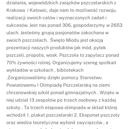
działania, wojewódzkich związków pszczelarskich z
Krakowa i Katowic, daje nam to możliwość rozwoju,
realizacji swoich celów i wyznaczonych zadań i
sukcesów. Jest nas ponad 306, gospodarzymy w 2653
ulach. Jesteśmy grupą pasjonatów zakochana w
swoich pszczołach. Święto Miodu jest okazją
prezentacji naszych produktów jak mód, pyłek
pszczeli, propolis, wosk. Pszczoła to zapylacz ponad
70% żywności rolnej. Organizujemy szereg spotkań
wykładów w szkołach , bibliotekach
.Zorganizowaliśmy dzięki pomocy Starostwu
Powiatowemu I Olimpiadę Pszczelarską na ziemi
chrzanowskiej szkół ponad gimnazjalnych . Wzięło w
niej udział 13 zespołów po trzech osobowy z każdej
szkoły . Ta trzech etapowa olimpiada w skład której
wchodził 1. plakat pszczelarski 2. Eksponat pszczoły
oraz wiedza teoretyczna wyłonił zwycięzców , a