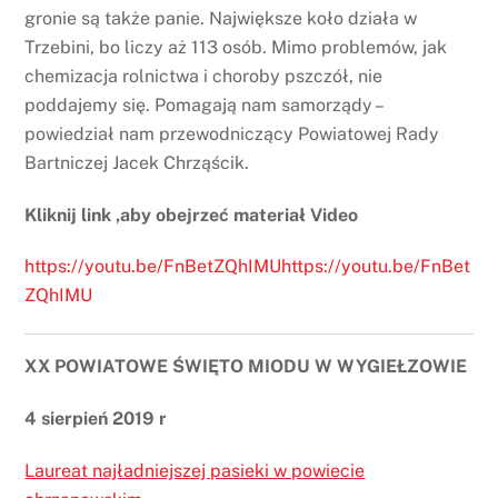
gronie są także panie. Największe koło działa w
Trzebini, bo liczy aż 113 osób. Mimo problemów, jak
chemizacja rolnictwa i choroby pszczół, nie
poddajemy się. Pomagają nam samorządy –
powiedział nam przewodniczący Powiatowej Rady
Bartniczej Jacek Chrząścik.
Kliknij link ,aby obejrzeć materiał Video
https://youtu.be/FnBetZQhIMUhttps://youtu.be/FnBet
ZQhIMU
XX POWIATOWE ŚWIĘTO MIODU W WYGIEŁZOWIE
4 sierpień 2019 r
Laureat najładniejszej pasieki w powiecie