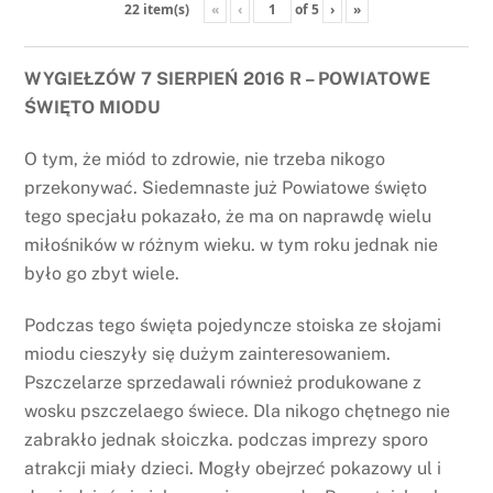
«
‹
of
5
›
»
22 item(s)
WYGIEŁZÓW 7 SIERPIEŃ 2016 R – POWIATOWE
ŚWIĘTO MIODU
O tym, że miód to zdrowie, nie trzeba nikogo
przekonywać. Siedemnaste już Powiatowe święto
tego specjału pokazało, że ma on naprawdę wielu
miłośników w różnym wieku. w tym roku jednak nie
było go zbyt wiele.
Podczas tego święta pojedyncze stoiska ze słojami
miodu cieszyły się dużym zainteresowaniem.
Pszczelarze sprzedawali również produkowane z
wosku pszczelaego świece. Dla nikogo chętnego nie
zabrakło jednak słoiczka. podczas imprezy sporo
atrakcji miały dzieci. Mogły obejrzeć pokazowy ul i