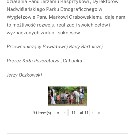
działania Panu Jerzemu Kasprzykowi , Dyrektorowi
Nadwiślańskiego Parku Etnograficznego w
Wygiełzowie Panu Markowi Grabowskiemu, daje nam
to możliwość rozwoju, realizacji swoich celów i
wyznaczonych zadań i sukcesów.
Przewodniczący Powiatowej Rady Bartniczej
Prezez Koła Pszczelarzy „Cabanka”
Jerzy Oczkowski
«
‹
of
11
›
»
31 item(s)