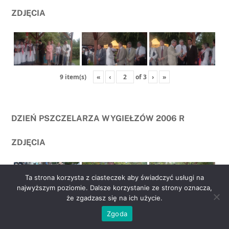
ZDJĘCIA
«
‹
of
3
›
»
9 item(s)
DZIEŃ PSZCZELARZA WYGIEŁZÓW 2006 R
ZDJĘCIA
Ta strona korzysta z ciasteczek aby świadczyć usługi na
najwyższym poziomie. Dalsze korzystanie ze strony oznacza,
że zgadzasz się na ich użycie.
go
«
‹
of
2
›
»
6 item(s)
Zgoda
to
top