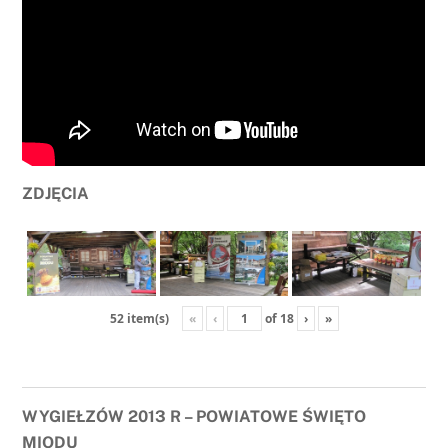
ZDJĘCIA
«
‹
of
18
›
»
52 item(s)
WYGIEŁZÓW 2013 R – POWIATOWE ŚWIĘTO
MIODU