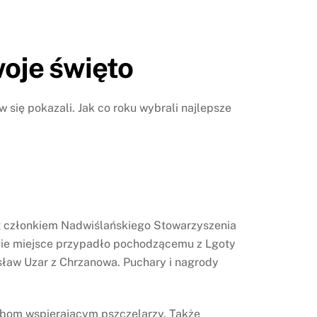
woje święto
ię pokazali. Jak co roku wybrali najlepsze
st członkiem Nadwiślańskiego Stowarzyszenia
rugie miejsce przypadło pochodzącemu z Lgoty
rosław Uzar z Chrzanowa. Puchary i nagrody
obom wspierającym pszczelarzy. Także