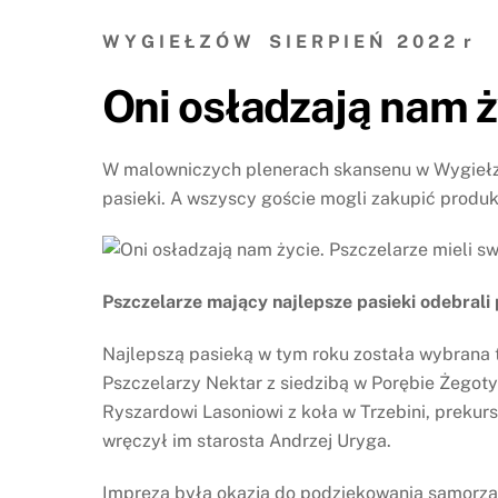
W Y G I E Ł Z Ó W S I E R P I E Ń 2 0 2 2 r
Oni osładzają nam ż
W malowniczych plenerach skansenu w Wygiełzow
pasieki. A wszyscy goście mogli zakupić produkt
Pszczelarze mający najlepsze pasieki odebrali
Najlepszą pasieką w tym roku została wybrana 
Pszczelarzy Nektar z siedzibą w Porębie Żegoty
Ryszardowi Lasoniowi z koła w Trzebini, prekurs
wręczył im starosta Andrzej Uryga.
Impreza była okazją do podziękowania samorzą