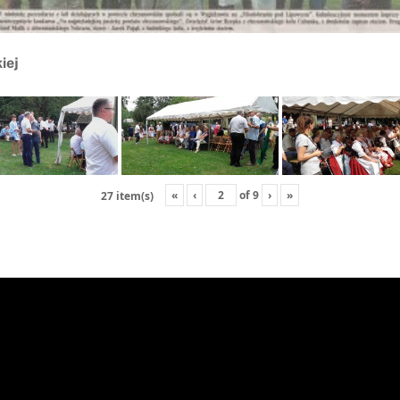
iej
«
‹
of
9
›
»
27 item(s)