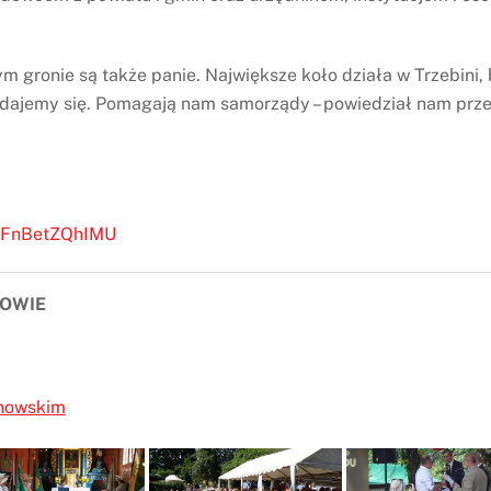
 gronie są także panie. Największe koło działa w Trzebini, 
oddajemy się. Pomagają nam samorządy – powiedział nam prz
e/FnBetZQhIMU
ZOWIE
anowskim