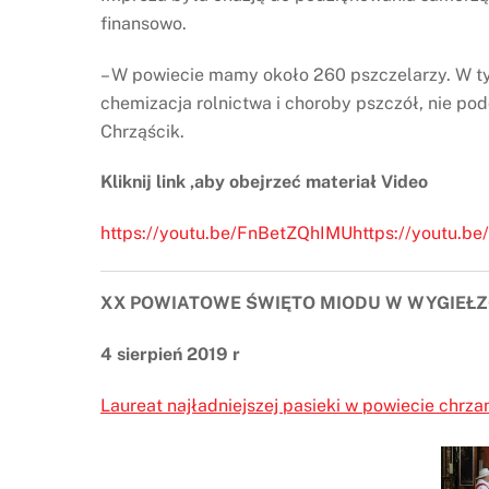
finansowo.
– W powiecie mamy około 260 pszczelarzy. W tym
chemizacja rolnictwa i choroby pszczół, nie p
Chrząścik.
Kliknij link ,aby obejrzeć materiał Video
https://youtu.be/FnBetZQhIMUhttps://youtu.b
XX POWIATOWE ŚWIĘTO MIODU W WYGIEŁ
4 sierpień 2019 r
Laureat najładniejszej pasieki w powiecie chrz