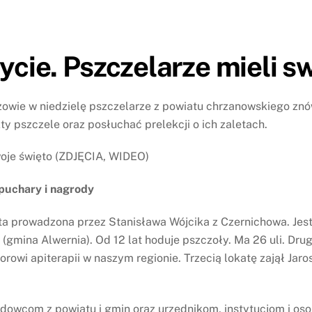
ycie. Pszczelarze mieli s
ie w niedzielę pszczelarze z powiatu chrzanowskiego znów s
y pszczele oraz posłuchać prelekcji o ich zaletach.
 puchary i nagrody
ta prowadzona przez Stanisława Wójcika z Czernichowa. Je
 (gmina Alwernia). Od 12 lat hoduje pszczoły. Ma 26 uli. D
orowi apiterapii w naszym regionie. Trzecią lokatę zajął Ja
dowcom z powiatu i gmin oraz urzędnikom, instytucjom i os