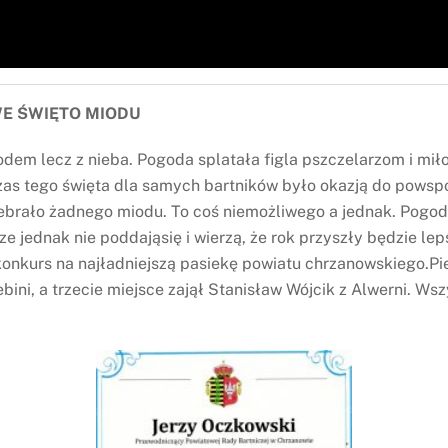
WE ŚWIĘTO MIODU
iodem lecz z nieba. Pogoda splatała figla pszczelarzom i m
czas tego święta dla samych bartników było okazją do powsp
zebrało żadnego miodu. To coś niemożliwego a jednak. Pogoda 
ze jednak nie poddająsię i wierzą, że rok przyszły będzie lep
onkurs na najładniejszą pasiekę powiatu chrzanowskiego.Pie
bini, a trzecie miejsce zajął Stanisław Wójcik z Alwerni. 