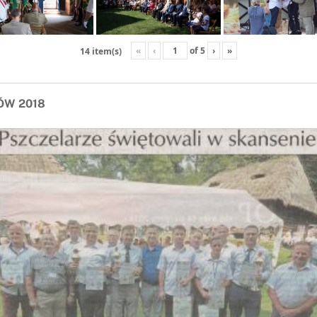
«
‹
of
5
›
»
14 item(s)
ÓW 2018