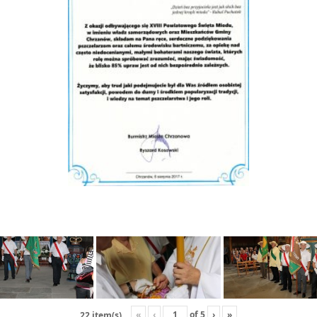
«
‹
of
5
›
»
22 item(s)