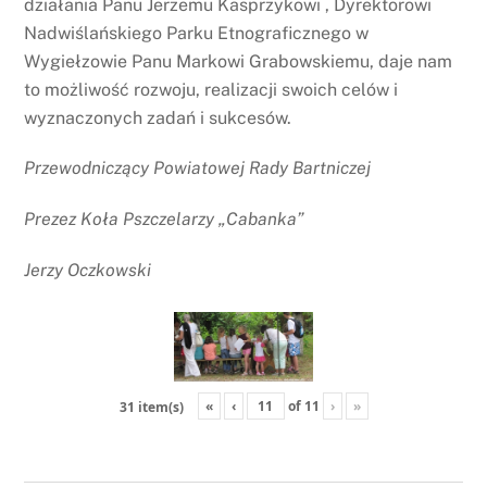
działania Panu Jerzemu Kasprzykowi , Dyrektorowi
Nadwiślańskiego Parku Etnograficznego w
Wygiełzowie Panu Markowi Grabowskiemu, daje nam
to możliwość rozwoju, realizacji swoich celów i
wyznaczonych zadań i sukcesów.
Przewodniczący Powiatowej Rady Bartniczej
Prezez Koła Pszczelarzy „Cabanka”
Jerzy Oczkowski
«
‹
of
11
›
»
31 item(s)