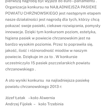
pierwszą nagrodą był wyjazd do euro – parlamentu .
Organizacja konkursu na NAJŁADNIEJSZA PASIEKE
POWIATU CHRZNOWSKIEGO jest następnym etapem
nasze działalności jest nagrodą dla tych, którzy chcą
pokazać swoje pasieki, ciekawe rozwiązania, pomysły
innowacje. Dzięki tym konkursom poziom, estetyka,
higiena pasiek w powiecie chrzanowskim jest na
bardzo wysokim poziomie. Przez to poprawiła się,
jakość, ilość i różnorodność miodów w naszym
powiecie. Dziękuje im za to . W konkursie
uczestniczyło 15 pasiek pszczelarskich powiatu
chrzanowskiego .
A oto wyniki konkursu na najładniejsza pasiekę
powiatu chrzanowskiego 2013 r:
Józef Łatak – koło Alwernia
Andrzej Fijołek – koło Trzebinia