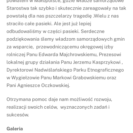
powiatem w Małopolsce, gdzie władze samorządowe
Starostwa tak szybko i skutecznie zareagowały na tak
powstałą dla nas pszczelarzy tragedię .Wielu z nas
straciło całe pasieki. Ale jest już lepiej
odbudowaliśmy w części pasieki. Serdeczne
podziękowania ślemy władzom samorządowych gmin
za wsparcie, przewodniczącemu okręgowej izby
rolniczej Panu Edwarda Majchrowskiemu, Prezesowi
lokalnej grupy działania Panu Jerzemu Kasprzykowi ,
Dyrektorowi Nadwiślańskiego Parku Etnograficznego
w Wygiełzowie Panu Markowi Grabowskiemu oraz
Pani Agnieszce Oczkowskiej.
Otrzymana pomoc daje nam możliwość rozwoju,
realizacji swoich celów, wyznaczonych zadań i
sukcesów.
Galeria