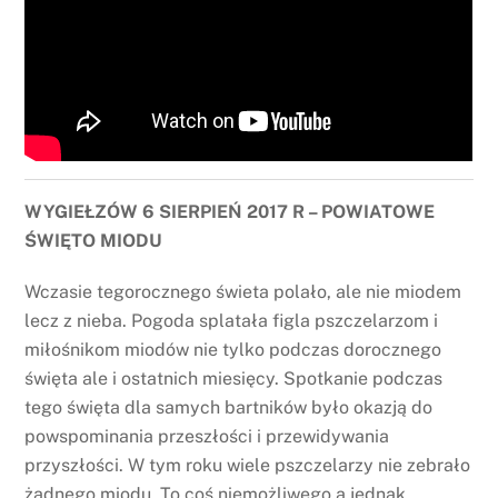
WYGIEŁZÓW 6 SIERPIEŃ 2017 R – POWIATOWE
ŚWIĘTO MIODU
Wczasie tegorocznego świeta polało, ale nie miodem
lecz z nieba. Pogoda splatała figla pszczelarzom i
miłośnikom miodów nie tylko podczas dorocznego
święta ale i ostatnich miesięcy. Spotkanie podczas
tego święta dla samych bartników było okazją do
powspominania przeszłości i przewidywania
przyszłości. W tym roku wiele pszczelarzy nie zebrało
żadnego miodu. To coś niemożliwego a jednak.