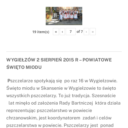
«
‹
of
7
›
»
19 item(s)
WYGIEŁZÓW 2 SIERPIEŃ 2015 R – POWIATOWE
ŚWIĘTO MIODU
P
szczelarze spotykają się po raz 16 w Wygiełzowie.
Święto miodu w Skansenie w Wygiełzowie to święto
wszystkich pszczelarzy. To już tradycja. Szesnaście
lat minęło od założenia Rady Bartniczej która działa
reprezentując pszczelarstwo w powiecie
chrzanowskim, jest koordynatorem zadań i celów
pszczelarstwa w powiecie. Pszczelarzy jest ponad