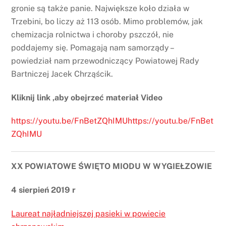
gronie są także panie. Największe koło działa w
Trzebini, bo liczy aż 113 osób. Mimo problemów, jak
chemizacja rolnictwa i choroby pszczół, nie
poddajemy się. Pomagają nam samorządy –
powiedział nam przewodniczący Powiatowej Rady
Bartniczej Jacek Chrząścik.
Kliknij link ,aby obejrzeć materiał Video
https://youtu.be/FnBetZQhIMUhttps://youtu.be/FnBet
ZQhIMU
XX POWIATOWE ŚWIĘTO MIODU W WYGIEŁZOWIE
4 sierpień 2019 r
Laureat najładniejszej pasieki w powiecie