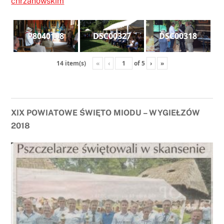
chrzanowskim
P8040108
DSC00327
DSC00318
«
‹
of
5
›
»
14 item(s)
XIX POWIATOWE ŚWIĘTO MIODU – WYGIEŁZÓW
2018