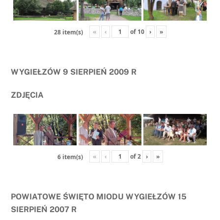
«
‹
of
10
›
»
28 item(s)
WYGIEŁZÓW 9 SIERPIEŃ 2009 R
ZDJĘCIA
«
‹
of
2
›
»
6 item(s)
POWIATOWE ŚWIĘTO MIODU WYGIEŁZÓW 15
SIERPIEŃ 2007 R