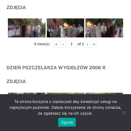
ZDJĘCIA
«
‹
of
3
›
»
9 item(s)
DZIEŃ PSZCZELARZA WYGIEŁZÓW 2006 R
ZDJĘCIA
Ta strona korzysta z ciasteczek aby świadczyć usługi na
najwyższym poziomie. Dalsze korzystanie ze strony oznacza,
że zgadzasz się na ich użycie.
go
«
‹
of
2
›
»
6 item(s)
Zgoda
to
top