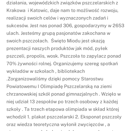
działania, wojewódzkich związków pszczelarskich z
Krakowa i Katowic, daje nam to możliwość rozwoju,
realizacji swoich celów i wyznaczonych zadań i
sukcesów. Jest nas ponad 306, gospodarzymy w 2653
ulach. Jesteśmy grupą pasjonatów zakochana w
swoich pszczołach. Święto Miodu jest okazją
prezentacji naszych produktów jak mód, pyłek
pszczeli, propolis, wosk. Pszczoła to zapylacz ponad
70% żywności rolnej. Organizujemy szereg spotkań
wykładów w szkołach , bibliotekach
.Zorganizowaliśmy dzięki pomocy Starostwu
Powiatowemu I Olimpiadę Pszczelarską na ziemi
chrzanowskiej szkół ponad gimnazjalnych . Wzięło w
niej udział 13 zespołów po trzech osobowy z każdej
szkoły . Ta trzech etapowa olimpiada w skład której
wchodził 1. plakat pszczelarski 2. Eksponat pszczoły
oraz wiedza teoretyczna wyłonił zwycięzców , a