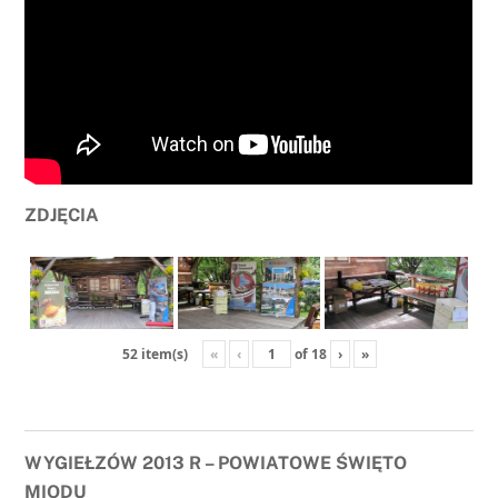
ZDJĘCIA
«
‹
of
18
›
»
52 item(s)
WYGIEŁZÓW 2013 R – POWIATOWE ŚWIĘTO
MIODU