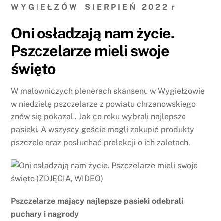
W Y G I E Ł Z Ó W S I E R P I E Ń 2 0 2 2 r
Oni osładzają nam życie.
Pszczelarze mieli swoje
święto
W malowniczych plenerach skansenu w Wygiełzowie
w niedzielę pszczelarze z powiatu chrzanowskiego
znów się pokazali. Jak co roku wybrali najlepsze
pasieki. A wszyscy goście mogli zakupić produkty
pszczele oraz posłuchać prelekcji o ich zaletach.
Pszczelarze mający najlepsze pasieki odebrali
puchary i nagrody