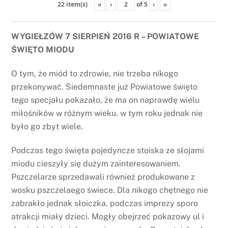
«
‹
of
5
›
»
22 item(s)
WYGIEŁZÓW 7 SIERPIEŃ 2016 R – POWIATOWE
ŚWIĘTO MIODU
O tym, że miód to zdrowie, nie trzeba nikogo
przekonywać. Siedemnaste już Powiatowe święto
tego specjału pokazało, że ma on naprawdę wielu
miłośników w różnym wieku. w tym roku jednak nie
było go zbyt wiele.
Podczas tego święta pojedyncze stoiska ze słojami
miodu cieszyły się dużym zainteresowaniem.
Pszczelarze sprzedawali również produkowane z
wosku pszczelaego świece. Dla nikogo chętnego nie
zabrakło jednak słoiczka. podczas imprezy sporo
atrakcji miały dzieci. Mogły obejrzeć pokazowy ul i