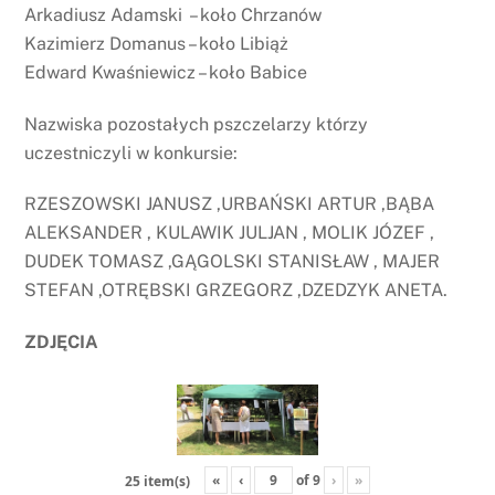
Arkadiusz Adamski – koło Chrzanów
Kazimierz Domanus – koło Libiąż
Edward Kwaśniewicz – koło Babice
Nazwiska pozostałych pszczelarzy którzy
uczestniczyli w konkursie:
RZESZOWSKI JANUSZ ,URBAŃSKI ARTUR ,BĄBA
ALEKSANDER , KULAWIK JULJAN , MOLIK JÓZEF ,
DUDEK TOMASZ ,GĄGOLSKI STANISŁAW , MAJER
STEFAN ,OTRĘBSKI GRZEGORZ ,DZEDZYK ANETA.
ZDJĘCIA
«
‹
of
9
›
»
25 item(s)