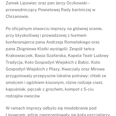
Zamek Lipowiec oraz pan Jerzy Oczkowski –
przewodniczący Powiatowej Rady bartniczej w
Chrzanowie.
Po oficjalnym otwarciu imprezy na głównej scenie,
przy błyskotliwej i prowadzonej z hurmem
konferansjerce pana Andrzeja Romańskiego oraz
pana Zbigniewa Klatki wystąpili: Zespół tańca
Krakowiaczek, Basia Szafarska, Kapela Teatr Ludowy
Tradycja, Koło Gospodyń Wiejskich z Babic. Koło
Gospodyń Wiejskich z Płazy, Kwaczały oraz Mirowa
przygotowały przepyszne lokalne potrawy: chleb ze
smalcem i ogórkiem kiszonym, różne rodzaje ciast,
kapuśniak, pęczak z grochem, kompot z 5-ciu
rodzajów owoców.
W ramach imprezy odbyło się miodobranie pod
Lipowcem, gdzie zaprezentowały się koła pszczelarzy