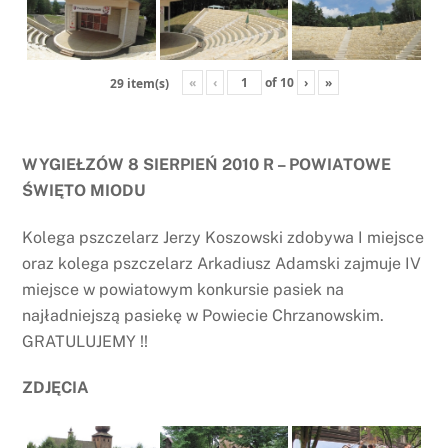
«
‹
of
10
›
»
29 item(s)
WYGIEŁZÓW 8 SIERPIEŃ 2010 R – POWIATOWE
ŚWIĘTO MIODU
Kolega pszczelarz Jerzy Koszowski zdobywa I miejsce
oraz kolega pszczelarz Arkadiusz Adamski zajmuje IV
miejsce w powiatowym konkursie pasiek na
najładniejszą pasiekę w Powiecie Chrzanowskim.
GRATULUJEMY !!
ZDJĘCIA