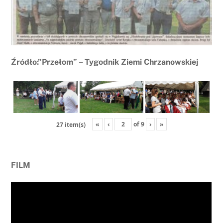
Źródło:”Przełom” – Tygodnik Ziemi Chrzanowskiej
«
‹
of
9
›
»
27 item(s)
FILM