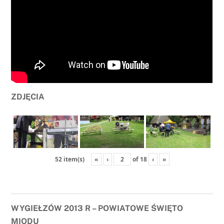
ZDJĘCIA
«
‹
of
18
›
»
52 item(s)
WYGIEŁZÓW 2013 R – POWIATOWE ŚWIĘTO
MIODU