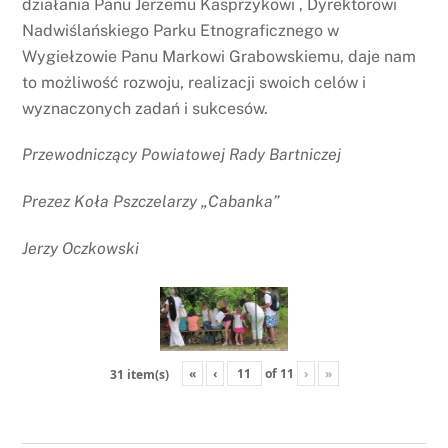
działania Panu Jerzemu Kasprzykowi , Dyrektorowi
Nadwiślańskiego Parku Etnograficznego w
Wygiełzowie Panu Markowi Grabowskiemu, daje nam
to możliwość rozwoju, realizacji swoich celów i
wyznaczonych zadań i sukcesów.
Przewodniczący Powiatowej Rady Bartniczej
Prezez Koła Pszczelarzy „Cabanka”
Jerzy Oczkowski
«
‹
of
11
›
»
31 item(s)