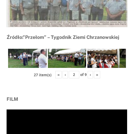
Źródło:”Przełom” – Tygodnik Ziemi Chrzanowskiej
«
‹
of
9
›
»
27 item(s)
FILM