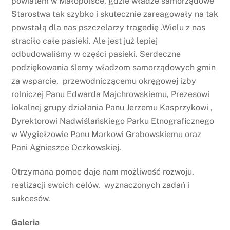
powiatem w Małopolsce, gdzie władze samorządowe
Starostwa tak szybko i skutecznie zareagowały na tak
powstałą dla nas pszczelarzy tragedię .Wielu z nas
straciło całe pasieki. Ale jest już lepiej
odbudowaliśmy w części pasieki. Serdeczne
podziękowania ślemy władzom samorządowych gmin
za wsparcie, przewodniczącemu okręgowej izby
rolniczej Panu Edwarda Majchrowskiemu, Prezesowi
lokalnej grupy działania Panu Jerzemu Kasprzykowi ,
Dyrektorowi Nadwiślańskiego Parku Etnograficznego
w Wygiełzowie Panu Markowi Grabowskiemu oraz
Pani Agnieszce Oczkowskiej.
Otrzymana pomoc daje nam możliwość rozwoju,
realizacji swoich celów, wyznaczonych zadań i
sukcesów.
Galeria