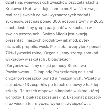
działania, wojewódzkich związków pszczelarskich z
Krakowa i Katowic, daje nam to możliwość rozwoju,
realizacji swoich celów i wyznaczonych zadań i
sukcesów. Jest nas ponad 306, gospodarzymy w 2653
ulach. Jesteśmy grupą pasjonatów zakochana w
swoich pszczołach. Święto Miodu jest okazją
prezentacji naszych produktów jak mód, pyłek
pszczeli, propolis, wosk. Pszczoła to zapylacz ponad
70% żywności rolnej. Organizujemy szereg spotkań
wykładów w szkołach , bibliotekach
.Zorganizowaliśmy dzięki pomocy Starostwu
Powiatowemu I Olimpiadę Pszczelarską na ziemi
chrzanowskiej szkół ponad gimnazjalnych . Wzięło w
niej udział 13 zespołów po trzech osobowy z każdej
szkoły . Ta trzech etapowa olimpiada w skład której
wchodził 1. plakat pszczelarski 2. Eksponat pszczoły
oraz wiedza teoretyczna wyłonił zwycięzców , a