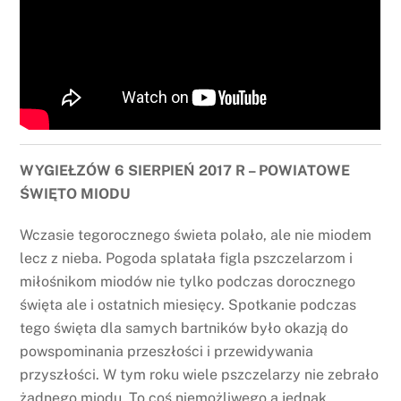
WYGIEŁZÓW 6 SIERPIEŃ 2017 R – POWIATOWE
ŚWIĘTO MIODU
Wczasie tegorocznego świeta polało, ale nie miodem
lecz z nieba. Pogoda splatała figla pszczelarzom i
miłośnikom miodów nie tylko podczas dorocznego
święta ale i ostatnich miesięcy. Spotkanie podczas
tego święta dla samych bartników było okazją do
powspominania przeszłości i przewidywania
przyszłości. W tym roku wiele pszczelarzy nie zebrało
żadnego miodu. To coś niemożliwego a jednak.