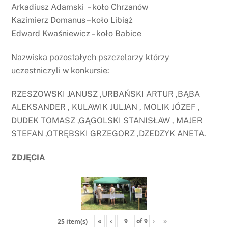
Arkadiusz Adamski – koło Chrzanów
Kazimierz Domanus – koło Libiąż
Edward Kwaśniewicz – koło Babice
Nazwiska pozostałych pszczelarzy którzy
uczestniczyli w konkursie:
RZESZOWSKI JANUSZ ,URBAŃSKI ARTUR ,BĄBA
ALEKSANDER , KULAWIK JULJAN , MOLIK JÓZEF ,
DUDEK TOMASZ ,GĄGOLSKI STANISŁAW , MAJER
STEFAN ,OTRĘBSKI GRZEGORZ ,DZEDZYK ANETA.
ZDJĘCIA
«
‹
of
9
›
»
25 item(s)