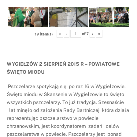
«
‹
of
7
›
»
19 item(s)
WYGIEŁZÓW 2 SIERPIEŃ 2015 R – POWIATOWE
ŚWIĘTO MIODU
P
szczelarze spotykają się po raz 16 w Wygiełzowie.
Święto miodu w Skansenie w Wygiełzowie to święto
wszystkich pszczelarzy. To już tradycja. Szesnaście
lat minęło od założenia Rady Bartniczej która działa
reprezentując pszczelarstwo w powiecie
chrzanowskim, jest koordynatorem zadań i celów
pszczelarstwa w powiecie. Pszczelarzy jest ponad