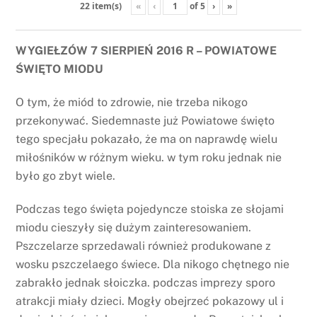
«
‹
of
5
›
»
22 item(s)
WYGIEŁZÓW 7 SIERPIEŃ 2016 R – POWIATOWE
ŚWIĘTO MIODU
O tym, że miód to zdrowie, nie trzeba nikogo
przekonywać. Siedemnaste już Powiatowe święto
tego specjału pokazało, że ma on naprawdę wielu
miłośników w różnym wieku. w tym roku jednak nie
było go zbyt wiele.
Podczas tego święta pojedyncze stoiska ze słojami
miodu cieszyły się dużym zainteresowaniem.
Pszczelarze sprzedawali również produkowane z
wosku pszczelaego świece. Dla nikogo chętnego nie
zabrakło jednak słoiczka. podczas imprezy sporo
atrakcji miały dzieci. Mogły obejrzeć pokazowy ul i