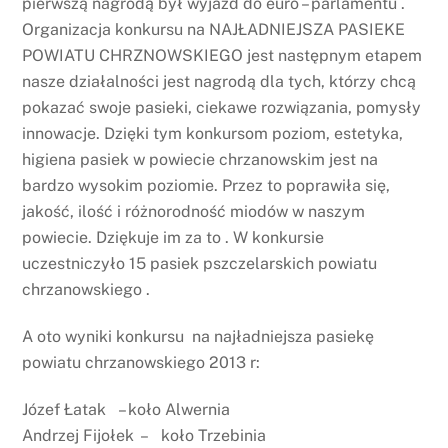
pierwszą nagrodą był wyjazd do euro – parlamentu .
Organizacja konkursu na NAJŁADNIEJSZA PASIEKE
POWIATU CHRZNOWSKIEGO jest następnym etapem
nasze działalności jest nagrodą dla tych, którzy chcą
pokazać swoje pasieki, ciekawe rozwiązania, pomysły
innowacje. Dzięki tym konkursom poziom, estetyka,
higiena pasiek w powiecie chrzanowskim jest na
bardzo wysokim poziomie. Przez to poprawiła się,
jakość, ilość i różnorodność miodów w naszym
powiecie. Dziękuje im za to . W konkursie
uczestniczyło 15 pasiek pszczelarskich powiatu
chrzanowskiego .
A oto wyniki konkursu na najładniejsza pasiekę
powiatu chrzanowskiego 2013 r:
Józef Łatak – koło Alwernia
Andrzej Fijołek – koło Trzebinia