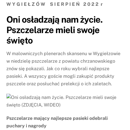
W Y G I E Ł Z Ó W S I E R P I E Ń 2 0 2 2 r
Oni osładzają nam życie.
Pszczelarze mieli swoje
święto
W malowniczych plenerach skansenu w Wygiełzowie
w niedzielę pszczelarze z powiatu chrzanowskiego
znów się pokazali. Jak co roku wybrali najlepsze
pasieki. A wszyscy goście mogli zakupić produkty
pszczele oraz posłuchać prelekcji o ich zaletach.
Pszczelarze mający najlepsze pasieki odebrali
puchary i nagrody