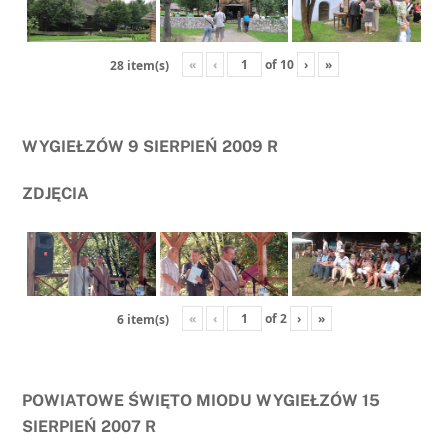
«
‹
of
10
›
»
28 item(s)
WYGIEŁZÓW 9 SIERPIEŃ 2009 R
ZDJĘCIA
«
‹
of
2
›
»
6 item(s)
POWIATOWE ŚWIĘTO MIODU WYGIEŁZÓW 15
SIERPIEŃ 2007 R