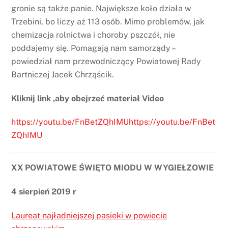
gronie są także panie. Największe koło działa w
Trzebini, bo liczy aż 113 osób. Mimo problemów, jak
chemizacja rolnictwa i choroby pszczół, nie
poddajemy się. Pomagają nam samorządy –
powiedział nam przewodniczący Powiatowej Rady
Bartniczej Jacek Chrząścik.
Kliknij link ,aby obejrzeć materiał Video
https://youtu.be/FnBetZQhIMUhttps://youtu.be/FnBet
ZQhIMU
XX POWIATOWE ŚWIĘTO MIODU W WYGIEŁZOWIE
4 sierpień 2019 r
Laureat najładniejszej pasieki w powiecie