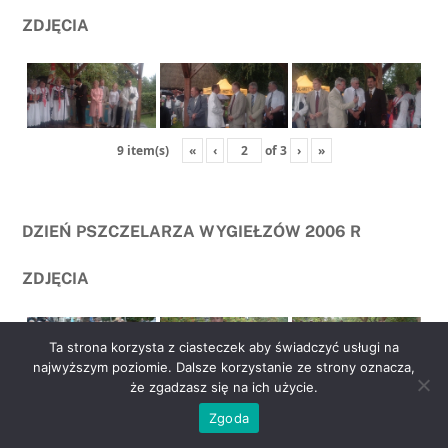
ZDJĘCIA
«
‹
of
3
›
»
9 item(s)
DZIEŃ PSZCZELARZA WYGIEŁZÓW 2006 R
ZDJĘCIA
Ta strona korzysta z ciasteczek aby świadczyć usługi na
najwyższym poziomie. Dalsze korzystanie ze strony oznacza,
że zgadzasz się na ich użycie.
go
«
‹
of
2
›
»
6 item(s)
Zgoda
to
top