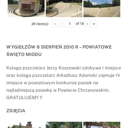
«
‹
of
10
›
»
29 item(s)
WYGIEŁZÓW 8 SIERPIEŃ 2010 R – POWIATOWE
ŚWIĘTO MIODU
Kolega pszczelarz Jerzy Koszowski zdobywa I miejsce
oraz kolega pszczelarz Arkadiusz Adamski zajmuje IV
miejsce w powiatowym konkursie pasiek na
najładniejszą pasiekę w Powiecie Chrzanowskim.
GRATULUJEMY !!
ZDJĘCIA