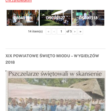
chrzanowskim
P8040108
DSC00327
DSC00318
«
‹
of
5
›
»
14 item(s)
XIX POWIATOWE ŚWIĘTO MIODU – WYGIEŁZÓW
2018