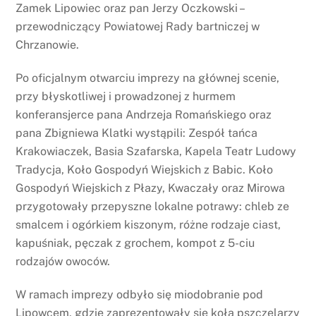
Zamek Lipowiec oraz pan Jerzy Oczkowski –
przewodniczący Powiatowej Rady bartniczej w
Chrzanowie.
Po oficjalnym otwarciu imprezy na głównej scenie,
przy błyskotliwej i prowadzonej z hurmem
konferansjerce pana Andrzeja Romańskiego oraz
pana Zbigniewa Klatki wystąpili: Zespół tańca
Krakowiaczek, Basia Szafarska, Kapela Teatr Ludowy
Tradycja, Koło Gospodyń Wiejskich z Babic. Koło
Gospodyń Wiejskich z Płazy, Kwaczały oraz Mirowa
przygotowały przepyszne lokalne potrawy: chleb ze
smalcem i ogórkiem kiszonym, różne rodzaje ciast,
kapuśniak, pęczak z grochem, kompot z 5-ciu
rodzajów owoców.
W ramach imprezy odbyło się miodobranie pod
Lipowcem, gdzie zaprezentowały się koła pszczelarzy