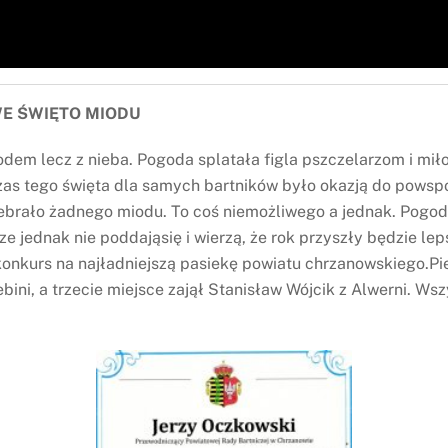
WE ŚWIĘTO MIODU
iodem lecz z nieba. Pogoda splatała figla pszczelarzom i m
czas tego święta dla samych bartników było okazją do powsp
zebrało żadnego miodu. To coś niemożliwego a jednak. Pogoda 
ze jednak nie poddająsię i wierzą, że rok przyszły będzie lep
onkurs na najładniejszą pasiekę powiatu chrzanowskiego.Pie
bini, a trzecie miejsce zajął Stanisław Wójcik z Alwerni. 