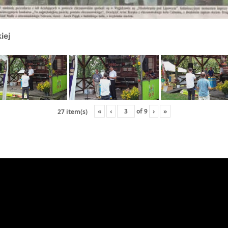
iej
«
‹
of
9
›
»
27 item(s)