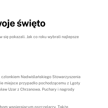
woje święto
ię pokazali. Jak co roku wybrali najlepsze
st członkiem Nadwiślańskiego Stowarzyszenia
rugie miejsce przypadło pochodzącemu z Lgoty
rosław Uzar z Chrzanowa. Puchary i nagrody
obom wspierającym pszczelarzy. Także