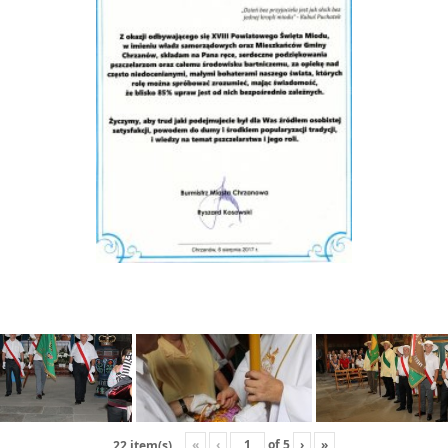
«
‹
of
5
›
»
22 item(s)