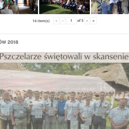
«
‹
of
5
›
»
14 item(s)
ÓW 2018