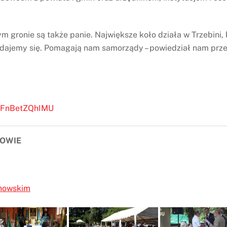
 gronie są także panie. Największe koło działa w Trzebini, 
oddajemy się. Pomagają nam samorządy – powiedział nam prz
e/FnBetZQhIMU
ZOWIE
anowskim