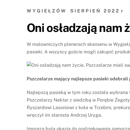
W Y G I E Ł Z Ó W S I E R P I E Ń 2 0 2 2 r
Oni osładzają nam ż
W malowniczych plenerach skansenu w Wygiełzow
pasieki. A wszyscy goście mogli zakupić produkt
Pszczelarze mający najlepsze pasieki odebrali
Najlepszą pasieką w tym roku została wybrana 
Pszczelarzy Nektar z siedzibą w Porębie Żegoty
Ryszardowi Lasoniowi z koła w Trzebini, prekurs
wręczył im starosta Andrzej Uryga.
Impreza była okazją do podziękowania samorzą