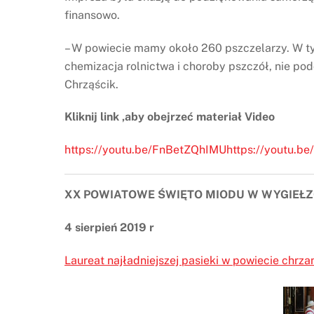
finansowo.
– W powiecie mamy około 260 pszczelarzy. W tym
chemizacja rolnictwa i choroby pszczół, nie p
Chrząścik.
Kliknij link ,aby obejrzeć materiał Video
https://youtu.be/FnBetZQhIMUhttps://youtu.b
XX POWIATOWE ŚWIĘTO MIODU W WYGIEŁ
4 sierpień 2019 r
Laureat najładniejszej pasieki w powiecie chrz