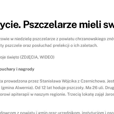
ycie. Pszczelarze mieli s
ie w niedzielę pszczelarze z powiatu chrzanowskiego znów s
y pszczele oraz posłuchać prelekcji o ich zaletach.
 puchary i nagrody
ta prowadzona przez Stanisława Wójcika z Czernichowa. Je
 (gmina Alwernia). Od 12 lat hoduje pszczoły. Ma 26 uli. D
orowi apiterapii w naszym regionie. Trzecią lokatę zajął Ja
dowcom z powiatu i gmin oraz urzędnikom, instytucjom i os