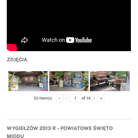
ZDJĘCIA
«
‹
of
18
›
»
52 item(s)
WYGIEŁZÓW 2013 R – POWIATOWE ŚWIĘTO
MIODU