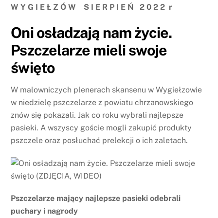
W Y G I E Ł Z Ó W S I E R P I E Ń 2 0 2 2 r
Oni osładzają nam życie.
Pszczelarze mieli swoje
święto
W malowniczych plenerach skansenu w Wygiełzowie
w niedzielę pszczelarze z powiatu chrzanowskiego
znów się pokazali. Jak co roku wybrali najlepsze
pasieki. A wszyscy goście mogli zakupić produkty
pszczele oraz posłuchać prelekcji o ich zaletach.
Pszczelarze mający najlepsze pasieki odebrali
puchary i nagrody