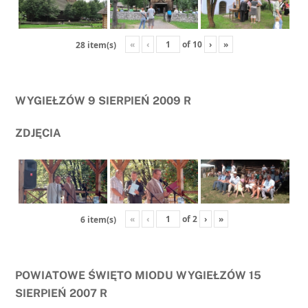
«
‹
of
10
›
»
28 item(s)
WYGIEŁZÓW 9 SIERPIEŃ 2009 R
ZDJĘCIA
«
‹
of
2
›
»
6 item(s)
POWIATOWE ŚWIĘTO MIODU WYGIEŁZÓW 15
SIERPIEŃ 2007 R