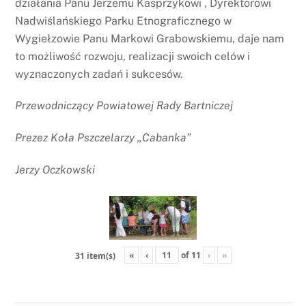
działania Panu Jerzemu Kasprzykowi , Dyrektorowi
Nadwiślańskiego Parku Etnograficznego w
Wygiełzowie Panu Markowi Grabowskiemu, daje nam
to możliwość rozwoju, realizacji swoich celów i
wyznaczonych zadań i sukcesów.
Przewodniczący Powiatowej Rady Bartniczej
Prezez Koła Pszczelarzy „Cabanka”
Jerzy Oczkowski
«
‹
of
11
›
»
31 item(s)