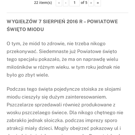
«
‹
of
5
›
»
22 item(s)
WYGIEŁZÓW 7 SIERPIEŃ 2016 R – POWIATOWE
ŚWIĘTO MIODU
O tym, że miód to zdrowie, nie trzeba nikogo
przekonywać. Siedemnaste już Powiatowe święto
tego specjału pokazało, że ma on naprawdę wielu
miłośników w różnym wieku. w tym roku jednak nie
było go zbyt wiele.
Podczas tego święta pojedyncze stoiska ze słojami
miodu cieszyły się dużym zainteresowaniem.
Pszczelarze sprzedawali również produkowane z
wosku pszczelaego świece. Dla nikogo chętnego nie
zabrakło jednak słoiczka. podczas imprezy sporo
atrakcji miały dzieci. Mogły obejrzeć pokazowy ul i