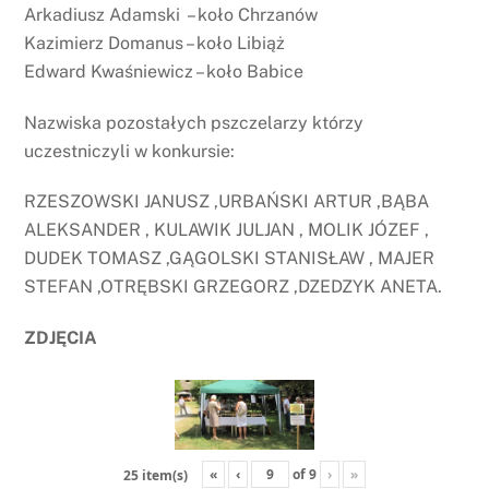
Arkadiusz Adamski – koło Chrzanów
Kazimierz Domanus – koło Libiąż
Edward Kwaśniewicz – koło Babice
Nazwiska pozostałych pszczelarzy którzy
uczestniczyli w konkursie:
RZESZOWSKI JANUSZ ,URBAŃSKI ARTUR ,BĄBA
ALEKSANDER , KULAWIK JULJAN , MOLIK JÓZEF ,
DUDEK TOMASZ ,GĄGOLSKI STANISŁAW , MAJER
STEFAN ,OTRĘBSKI GRZEGORZ ,DZEDZYK ANETA.
ZDJĘCIA
«
‹
of
9
›
»
25 item(s)