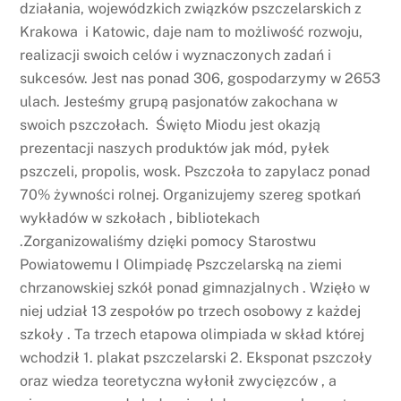
działania, wojewódzkich związków pszczelarskich z
Krakowa i Katowic, daje nam to możliwość rozwoju,
realizacji swoich celów i wyznaczonych zadań i
sukcesów. Jest nas ponad 306, gospodarzymy w 2653
ulach. Jesteśmy grupą pasjonatów zakochana w
swoich pszczołach. Święto Miodu jest okazją
prezentacji naszych produktów jak mód, pyłek
pszczeli, propolis, wosk. Pszczoła to zapylacz ponad
70% żywności rolnej. Organizujemy szereg spotkań
wykładów w szkołach , bibliotekach
.Zorganizowaliśmy dzięki pomocy Starostwu
Powiatowemu I Olimpiadę Pszczelarską na ziemi
chrzanowskiej szkół ponad gimnazjalnych . Wzięło w
niej udział 13 zespołów po trzech osobowy z każdej
szkoły . Ta trzech etapowa olimpiada w skład której
wchodził 1. plakat pszczelarski 2. Eksponat pszczoły
oraz wiedza teoretyczna wyłonił zwycięzców , a