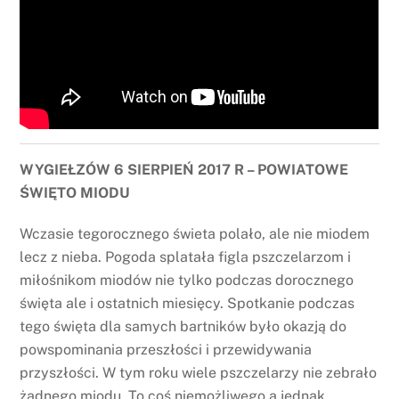
WYGIEŁZÓW 6 SIERPIEŃ 2017 R – POWIATOWE
ŚWIĘTO MIODU
Wczasie tegorocznego świeta polało, ale nie miodem
lecz z nieba. Pogoda splatała figla pszczelarzom i
miłośnikom miodów nie tylko podczas dorocznego
święta ale i ostatnich miesięcy. Spotkanie podczas
tego święta dla samych bartników było okazją do
powspominania przeszłości i przewidywania
przyszłości. W tym roku wiele pszczelarzy nie zebrało
żadnego miodu. To coś niemożliwego a jednak.