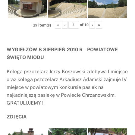
«
‹
of
10
›
»
29 item(s)
WYGIEŁZÓW 8 SIERPIEŃ 2010 R – POWIATOWE
ŚWIĘTO MIODU
Kolega pszczelarz Jerzy Koszowski zdobywa I miejsce
oraz kolega pszczelarz Arkadiusz Adamski zajmuje IV
miejsce w powiatowym konkursie pasiek na
najładniejszą pasiekę w Powiecie Chrzanowskim.
GRATULUJEMY !!
ZDJĘCIA