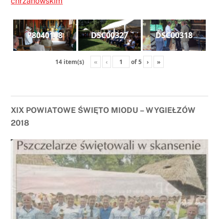
chrzanowskim
P8040108
DSC00327
DSC00318
«
‹
of
5
›
»
14 item(s)
XIX POWIATOWE ŚWIĘTO MIODU – WYGIEŁZÓW
2018