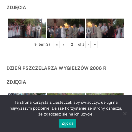
ZDJĘCIA
«
‹
of
3
›
»
9 item(s)
DZIEŃ PSZCZELARZA WYGIEŁZÓW 2006 R
ZDJĘCIA
Ta strona korzysta z ciasteczek aby świadczyć usługi na
najwyższym poziomie. Dalsze korzystanie ze strony oznacza,
że zgadzasz się na ich użycie.
go
«
‹
of
2
›
»
6 item(s)
Zgoda
to
top