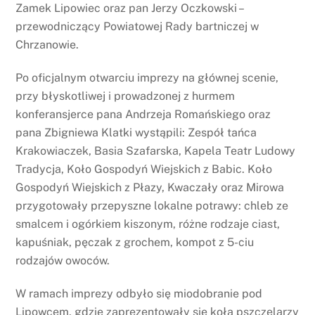
Zamek Lipowiec oraz pan Jerzy Oczkowski –
przewodniczący Powiatowej Rady bartniczej w
Chrzanowie.
Po oficjalnym otwarciu imprezy na głównej scenie,
przy błyskotliwej i prowadzonej z hurmem
konferansjerce pana Andrzeja Romańskiego oraz
pana Zbigniewa Klatki wystąpili: Zespół tańca
Krakowiaczek, Basia Szafarska, Kapela Teatr Ludowy
Tradycja, Koło Gospodyń Wiejskich z Babic. Koło
Gospodyń Wiejskich z Płazy, Kwaczały oraz Mirowa
przygotowały przepyszne lokalne potrawy: chleb ze
smalcem i ogórkiem kiszonym, różne rodzaje ciast,
kapuśniak, pęczak z grochem, kompot z 5-ciu
rodzajów owoców.
W ramach imprezy odbyło się miodobranie pod
Lipowcem, gdzie zaprezentowały się koła pszczelarzy