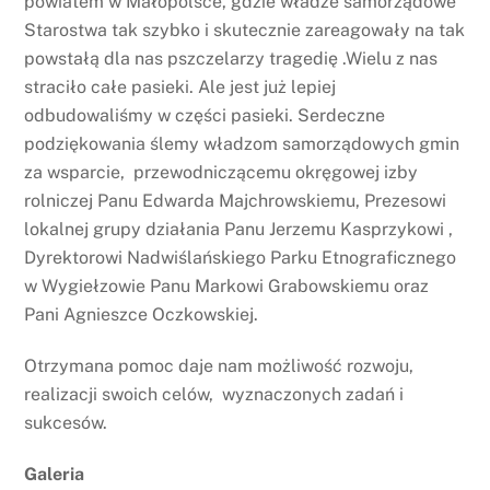
powiatem w Małopolsce, gdzie władze samorządowe
Starostwa tak szybko i skutecznie zareagowały na tak
powstałą dla nas pszczelarzy tragedię .Wielu z nas
straciło całe pasieki. Ale jest już lepiej
odbudowaliśmy w części pasieki. Serdeczne
podziękowania ślemy władzom samorządowych gmin
za wsparcie, przewodniczącemu okręgowej izby
rolniczej Panu Edwarda Majchrowskiemu, Prezesowi
lokalnej grupy działania Panu Jerzemu Kasprzykowi ,
Dyrektorowi Nadwiślańskiego Parku Etnograficznego
w Wygiełzowie Panu Markowi Grabowskiemu oraz
Pani Agnieszce Oczkowskiej.
Otrzymana pomoc daje nam możliwość rozwoju,
realizacji swoich celów, wyznaczonych zadań i
sukcesów.
Galeria