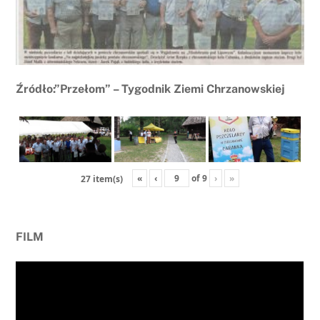
Źródło:”Przełom” – Tygodnik Ziemi Chrzanowskiej
«
‹
of
9
›
»
27 item(s)
FILM