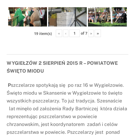
«
‹
of
7
›
»
19 item(s)
WYGIEŁZÓW 2 SIERPIEŃ 2015 R – POWIATOWE
ŚWIĘTO MIODU
P
szczelarze spotykają się po raz 16 w Wygiełzowie.
Święto miodu w Skansenie w Wygiełzowie to święto
wszystkich pszczelarzy. To już tradycja. Szesnaście
lat minęło od założenia Rady Bartniczej która działa
reprezentując pszczelarstwo w powiecie
chrzanowskim, jest koordynatorem zadań i celów
pszczelarstwa w powiecie. Pszczelarzy jest ponad