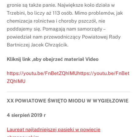
gronie są także panie. Największe koło działa w
Trzebini, bo liczy aż 113 osób. Mimo problemów, jak
chemizacja rolnictwa i choroby pszczół, nie
poddajemy się. Pomagają nam samorządy –
powiedział nam przewodniczący Powiatowej Rady
Bartniczej Jacek Chrząścik.
Kliknij link ,aby obejrzeć materiał Video
https://youtu.be/FnBetZQhIMUhttps://youtu.be/FnBet
ZQhIMU
XX POWIATOWE ŚWIĘTO MIODU W WYGIEŁZOWIE
4 sierpień 2019 r
Laureat najładniejszej pasieki w powiecie