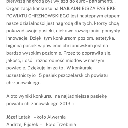
pierwszą nagrodą był wyjazd do euro – parlamentu .
Organizacja konkursu na NAJŁADNIEJSZA PASIEKE
POWIATU CHRZNOWSKIEGO jest następnym etapem
nasze działalności jest nagrodą dla tych, którzy chcą
pokazać swoje pasieki, ciekawe rozwiązania, pomysły
innowacje. Dzięki tym konkursom poziom, estetyka,
higiena pasiek w powiecie chrzanowskim jest na
bardzo wysokim poziomie. Przez to poprawiła się,
jakość, ilość i różnorodność miodów w naszym
powiecie. Dziękuje im za to . W konkursie
uczestniczyło 15 pasiek pszczelarskich powiatu
chrzanowskiego .
A oto wyniki konkursu na najładniejsza pasiekę
powiatu chrzanowskiego 2013 r:
Józef Łatak – koło Alwernia
Andrzej Fijołek – koło Trzebinia