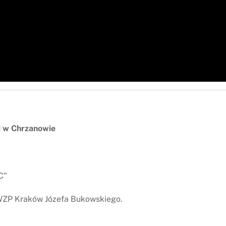
i w Chrzanowie
C”
 WZP Kraków Józefa Bukowskiego.