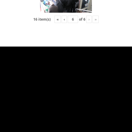
«
‹
of
6
›
»
16 item(s)