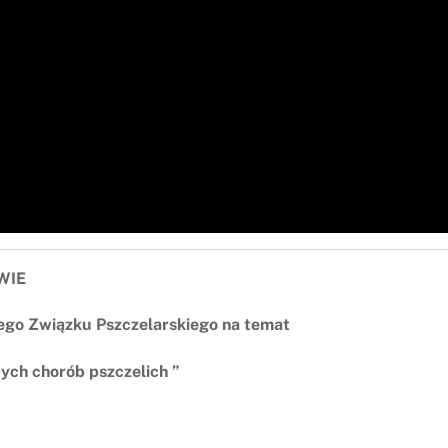
WIE
ego Związku Pszczelarskiego na temat
ych chorób pszczelich ”