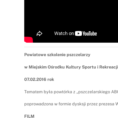
Powiatowe szkolenie pszczelarzy
w Miejskim Ośrodku Kultury Sportu i Rekreacj
07.02.2016 rok
Tematem była powtórka z „pszczelarskiego AB
poprowadzona w formie dysksji przez prezesa
FILM