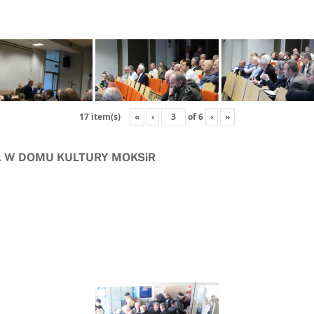
«
‹
of
6
›
»
17 item(s)
 W DOMU KULTURY MOKSiR