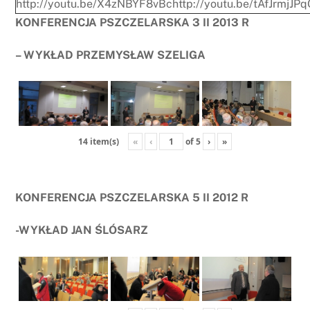
http://youtu.be/X4zNBYF8vBc
http://youtu.be/tAfJrmjJP
KONFERENCJA PSZCZELARSKA 3 II 2013 R
– WYKŁAD PRZEMYSŁAW SZELIGA
«
‹
of
5
›
»
14 item(s)
KONFERENCJA PSZCZELARSKA 5 II 2012 R
-WYKŁAD JAN ŚLÓSARZ