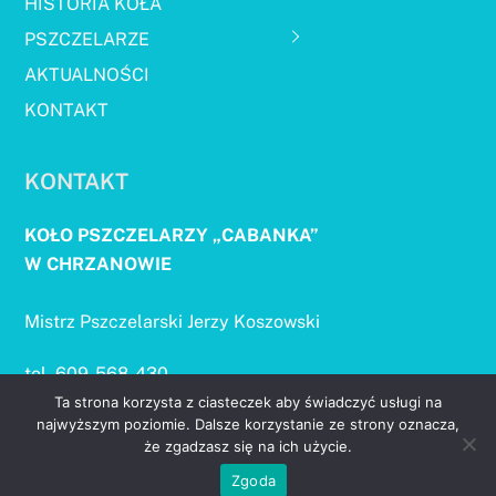
HISTORIA KOŁA
PSZCZELARZE
AKTUALNOŚCI
KONTAKT
KONTAKT
KOŁO PSZCZELARZY „CABANKA”
W CHRZANOWIE
Mistrz Pszczelarski Jerzy Koszowski
tel. 609-568-430
e-mail: koszowski.j@onet.pl
Ta strona korzysta z ciasteczek aby świadczyć usługi na
najwyższym poziomie. Dalsze korzystanie ze strony oznacza,
że zgadzasz się na ich użycie.
go
Zgoda
to