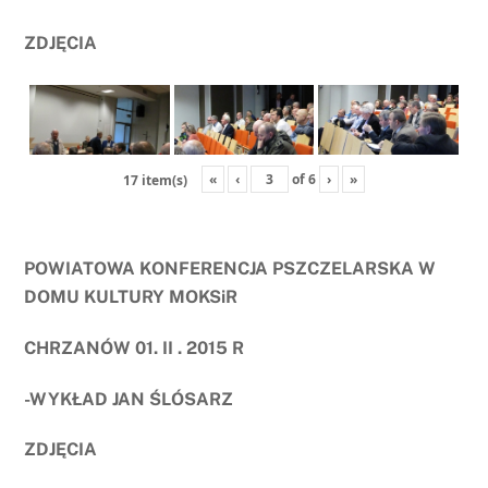
ZDJĘCIA
«
‹
of
6
›
»
17 item(s)
POWIATOWA KONFERENCJA PSZCZELARSKA W
DOMU KULTURY MOKSiR
CHRZANÓW 01. II . 2015 R
-WYKŁAD JAN ŚLÓSARZ
ZDJĘCIA