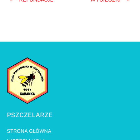
PSZCZELARZE
STRONA GŁÓWNA