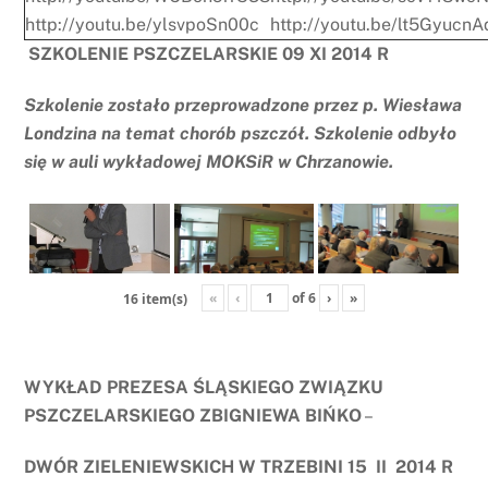
http://youtu.be/ylsvpoSn00c
http://youtu.be/lt5Gyucn
SZKOLENIE PSZCZELARSKIE 09 XI 2014 R
Szkolenie zostało przeprowadzone przez p. Wiesława
Londzina na temat chorób pszczół. Szkolenie odbyło
się w auli wykładowej MOKSiR w Chrzanowie.
«
‹
of
6
›
»
16 item(s)
WYKŁAD PREZESA ŚLĄSKIEGO ZWIĄZKU
PSZCZELARSKIEGO ZBIGNIEWA BIŃKO
–
DWÓR ZIELENIEWSKICH W TRZEBINI 15 II 2014 R