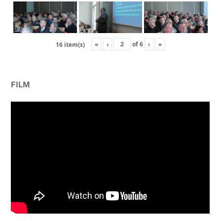
«
‹
of
6
›
»
16 item(s)
FILM