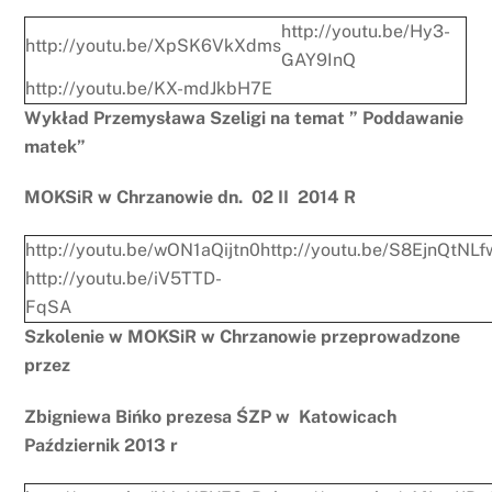
http://youtu.be/Hy3-
http://youtu.be/XpSK6VkXdms
GAY9InQ
http://youtu.be/KX-mdJkbH7E
Wykład Przemysława Szeligi na temat ” Poddawanie
matek”
MOKSiR w Chrzanowie dn. 02 II 2014 R
http://youtu.be/wON1aQijtn0
http://youtu.be/S8EjnQtNLf
http://youtu.be/iV5TTD-
FqSA
Szkolenie w MOKSiR w Chrzanowie przeprowadzone
przez
Zbigniewa Bińko prezesa ŚZP w Katowicach
Październik 2013 r