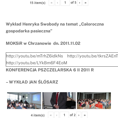
«
‹
of
5
›
»
15 item(s)
Wykład Henryka Swobody na temat „Całoroczna
gospodarka pasieczna”
MOKSiR w Chrzanowie dn. 2011.11.02
http://youtu.be/mTrhZ6idkNs
http://youtu.be/tkrsZAEn
http://youtu.be/LYkBm6F4EoM
KONFERENCJA PSZCZELARSKA 6 II 2011 R
– WYKŁAD JAN ŚLÓSARZ
«
‹
of
2
›
»
4 item(s)