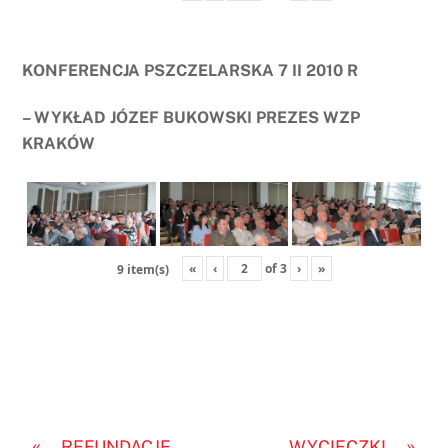
KONFERENCJA PSZCZELARSKA 7 II 2010 R
– WYKŁAD JÓZEF BUKOWSKI PREZES WZP
KRAKÓW
«
‹
of
3
›
»
9 item(s)
«
»
REFUNDACJE
WYCIECZKI