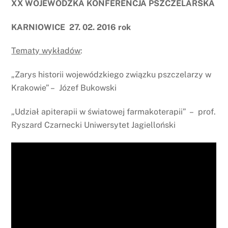
XX WOJEWÓDZKA KONFERENCJA PSZCZELARSKA
KARNIOWICE 27. 02. 2016 rok
Tematy wykładów
:
„Zarys historii wojewódzkiego związku pszczelarzy w
Krakowie” – Józef Bukowski
„Udział apiterapii w światowej farmakoterapii” – prof.
Ryszard Czarnecki Uniwersytet Jagielloński