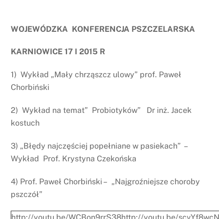
WOJEWÓDZKA KONFERENCJA PSZCZELARSKA
KARNIOWICE 17 I 2015 R
1) Wykład „Mały chrząszcz ulowy” prof. Paweł
Chorbiński
2) Wykład na temat” Probiotyków” Dr inż. Jacek
kostuch
3) „Błędy najczęściej popełniane w pasiekach” –
Wykład Prof. Krystyna Czekońska
4) Prof. Paweł Chorbiński – „Najgroźniejsze choroby
pszczół”
http://youtu.be/WCBon9rrS38
http://youtu.be/scvYf8wc