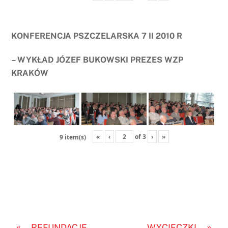
KONFERENCJA PSZCZELARSKA 7 II 2010 R
– WYKŁAD JÓZEF BUKOWSKI PREZES WZP
KRAKÓW
«
‹
of
3
›
»
9 item(s)
«
»
REFUNDACJE
WYCIECZKI