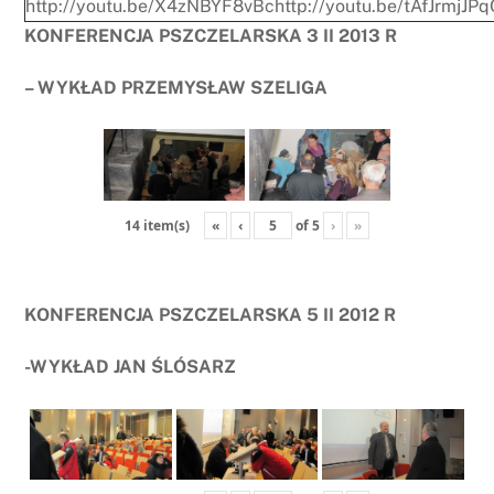
http://youtu.be/X4zNBYF8vBc
http://youtu.be/tAfJrmjJP
KONFERENCJA PSZCZELARSKA 3 II 2013 R
– WYKŁAD PRZEMYSŁAW SZELIGA
«
‹
of
5
›
»
14 item(s)
KONFERENCJA PSZCZELARSKA 5 II 2012 R
-WYKŁAD JAN ŚLÓSARZ