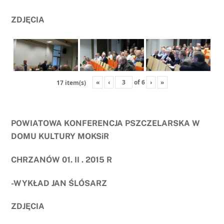
ZDJĘCIA
«
‹
of
6
›
»
17 item(s)
POWIATOWA KONFERENCJA PSZCZELARSKA W
DOMU KULTURY MOKSiR
CHRZANÓW 01. II . 2015 R
-WYKŁAD JAN ŚLÓSARZ
ZDJĘCIA