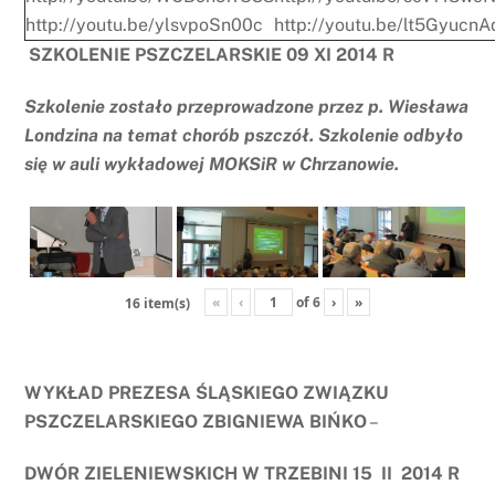
http://youtu.be/ylsvpoSn00c
http://youtu.be/lt5Gyucn
SZKOLENIE PSZCZELARSKIE 09 XI 2014 R
Szkolenie zostało przeprowadzone przez p. Wiesława
Londzina na temat chorób pszczół. Szkolenie odbyło
się w auli wykładowej MOKSiR w Chrzanowie.
«
‹
of
6
›
»
16 item(s)
WYKŁAD PREZESA ŚLĄSKIEGO ZWIĄZKU
PSZCZELARSKIEGO ZBIGNIEWA BIŃKO
–
DWÓR ZIELENIEWSKICH W TRZEBINI 15 II 2014 R