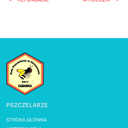
PSZCZELARZE
STRONA GŁÓWNA