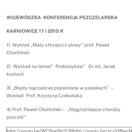
WOJEWÓDZKA KONFERENCJA PSZCZELARSKA
KARNIOWICE 17 I 2015 R
1) Wykład „Mały chrząszcz ulowy” prof. Paweł
Chorbiński
2) Wykład na temat” Probiotyków” Dr inż. Jacek
kostuch
3) „Błędy najczęściej popełniane w pasiekach” –
Wykład Prof. Krystyna Czekońska
4) Prof. Paweł Chorbiński – „Najgroźniejsze choroby
pszczół”
http://youtu.be/WCBon9rrS38
http://youtu.be/scvYf8wc