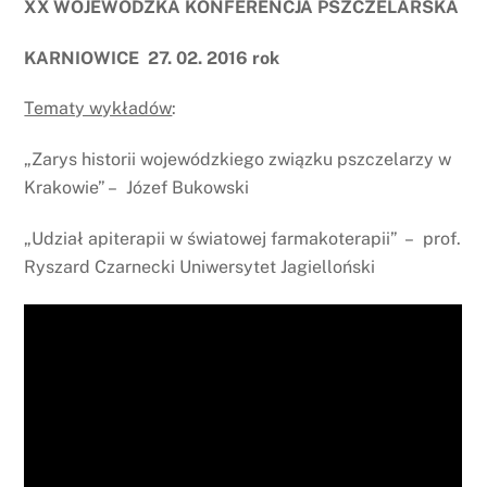
XX WOJEWÓDZKA KONFERENCJA PSZCZELARSKA
KARNIOWICE 27. 02. 2016 rok
Tematy wykładów
:
„Zarys historii wojewódzkiego związku pszczelarzy w
Krakowie” – Józef Bukowski
„Udział apiterapii w światowej farmakoterapii” – prof.
Ryszard Czarnecki Uniwersytet Jagielloński