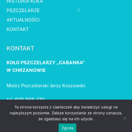
HISTORIA KOŁA
PSZCZELARZE
AKTUALNOŚCI
KONTAKT
KONTAKT
KOŁO PSZCZELARZY „CABANKA”
W CHRZANOWIE
Mistrz Pszczelarski Jerzy Koszowski
tel. 609-568-430
e-mail: koszowski.j@onet.pl
Ta strona korzysta z ciasteczek aby świadczyć usługi na
najwyższym poziomie. Dalsze korzystanie ze strony oznacza,
że zgadzasz się na ich użycie.
go
Zgoda
to