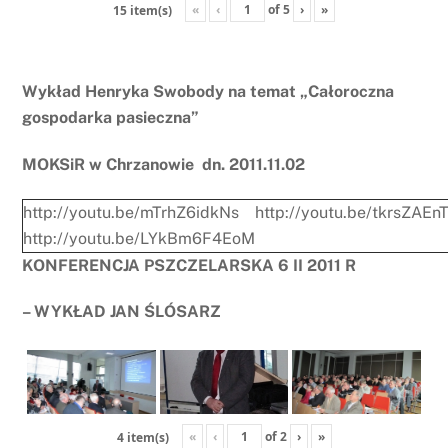
«
‹
of
5
›
»
15 item(s)
Wykład Henryka Swobody na temat „Całoroczna
gospodarka pasieczna”
MOKSiR w Chrzanowie dn. 2011.11.02
http://youtu.be/mTrhZ6idkNs
http://youtu.be/tkrsZAEn
http://youtu.be/LYkBm6F4EoM
KONFERENCJA PSZCZELARSKA 6 II 2011 R
– WYKŁAD JAN ŚLÓSARZ
«
‹
of
2
›
»
4 item(s)