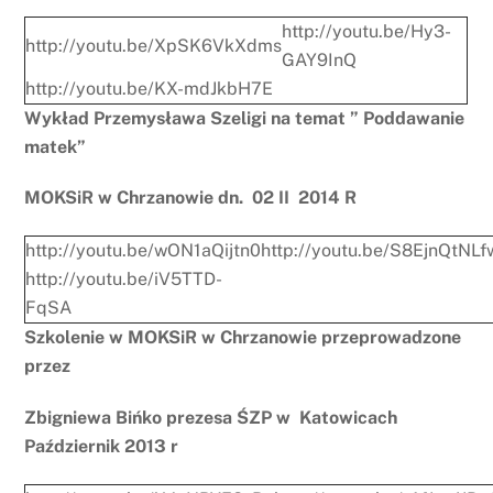
http://youtu.be/Hy3-
http://youtu.be/XpSK6VkXdms
GAY9InQ
http://youtu.be/KX-mdJkbH7E
Wykład Przemysława Szeligi na temat ” Poddawanie
matek”
MOKSiR w Chrzanowie dn. 02 II 2014 R
http://youtu.be/wON1aQijtn0
http://youtu.be/S8EjnQtNLf
http://youtu.be/iV5TTD-
FqSA
Szkolenie w MOKSiR w Chrzanowie przeprowadzone
przez
Zbigniewa Bińko prezesa ŚZP w Katowicach
Październik 2013 r