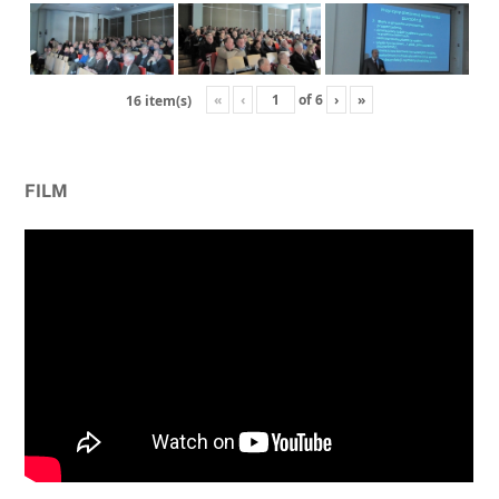
«
‹
of
6
›
»
16 item(s)
FILM