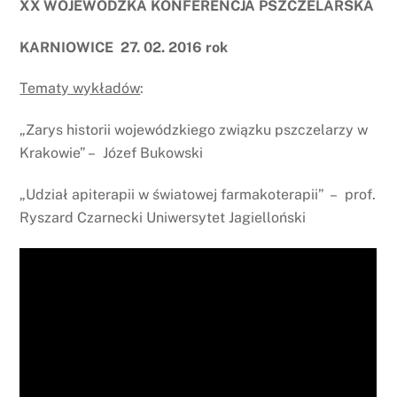
XX WOJEWÓDZKA KONFERENCJA PSZCZELARSKA
KARNIOWICE 27. 02. 2016 rok
Tematy wykładów
:
„Zarys historii wojewódzkiego związku pszczelarzy w
Krakowie” – Józef Bukowski
„Udział apiterapii w światowej farmakoterapii” – prof.
Ryszard Czarnecki Uniwersytet Jagielloński