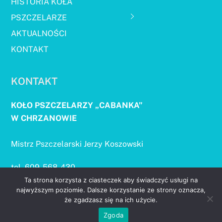
HISTORIA KOŁA
PSZCZELARZE
AKTUALNOŚCI
KONTAKT
KONTAKT
KOŁO PSZCZELARZY „CABANKA”
W CHRZANOWIE
Mistrz Pszczelarski Jerzy Koszowski
tel. 609-568-430
e-mail: koszowski.j@onet.pl
Ta strona korzysta z ciasteczek aby świadczyć usługi na
najwyższym poziomie. Dalsze korzystanie ze strony oznacza,
że zgadzasz się na ich użycie.
go
Zgoda
to