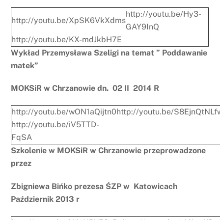
http://youtu.be/Hy3-
http://youtu.be/XpSK6VkXdms
GAY9InQ
http://youtu.be/KX-mdJkbH7E
Wykład Przemysława Szeligi na temat ” Poddawanie
matek”
MOKSiR w Chrzanowie dn. 02 II 2014 R
http://youtu.be/wON1aQijtn0
http://youtu.be/S8EjnQtNLf
http://youtu.be/iV5TTD-
FqSA
Szkolenie w MOKSiR w Chrzanowie przeprowadzone
przez
Zbigniewa Bińko prezesa ŚZP w Katowicach
Październik 2013 r