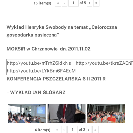
«
‹
of
5
›
»
15 item(s)
Wykład Henryka Swobody na temat „Całoroczna
gospodarka pasieczna”
MOKSiR w Chrzanowie dn. 2011.11.02
http://youtu.be/mTrhZ6idkNs
http://youtu.be/tkrsZAEn
http://youtu.be/LYkBm6F4EoM
KONFERENCJA PSZCZELARSKA 6 II 2011 R
– WYKŁAD JAN ŚLÓSARZ
«
‹
of
2
›
»
4 item(s)