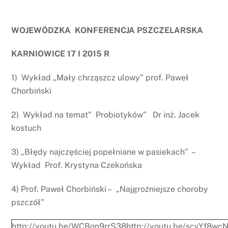
WOJEWÓDZKA KONFERENCJA PSZCZELARSKA
KARNIOWICE 17 I 2015 R
1) Wykład „Mały chrząszcz ulowy” prof. Paweł
Chorbiński
2) Wykład na temat” Probiotyków” Dr inż. Jacek
kostuch
3) „Błędy najczęściej popełniane w pasiekach” –
Wykład Prof. Krystyna Czekońska
4) Prof. Paweł Chorbiński – „Najgroźniejsze choroby
pszczół”
http://youtu.be/WCBon9rrS38
http://youtu.be/scvYf8wc