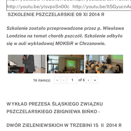
http://youtu.be/ylsvpoSn00c
http://youtu.be/lt5Gyucn
SZKOLENIE PSZCZELARSKIE 09 XI 2014 R
Szkolenie zostało przeprowadzone przez p. Wiesława
Londzina na temat chorób pszczół. Szkolenie odbyło
się w auli wykładowej MOKSiR w Chrzanowie.
«
‹
of
6
›
»
16 item(s)
WYKŁAD PREZESA ŚLĄSKIEGO ZWIĄZKU
PSZCZELARSKIEGO ZBIGNIEWA BIŃKO
–
DWÓR ZIELENIEWSKICH W TRZEBINI 15 II 2014 R