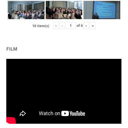
«
‹
of
6
›
»
16 item(s)
FILM