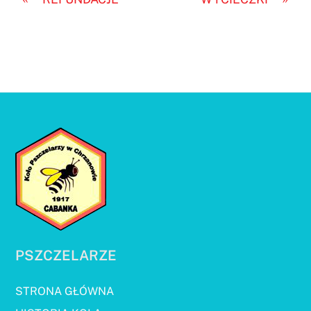
PSZCZELARZE
STRONA GŁÓWNA