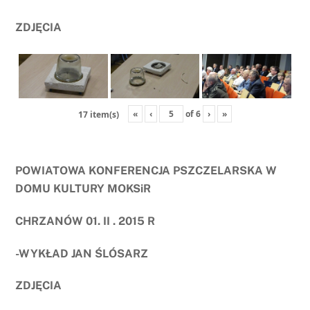
ZDJĘCIA
«
‹
of
6
›
»
17 item(s)
POWIATOWA KONFERENCJA PSZCZELARSKA W
DOMU KULTURY MOKSiR
CHRZANÓW 01. II . 2015 R
-WYKŁAD JAN ŚLÓSARZ
ZDJĘCIA