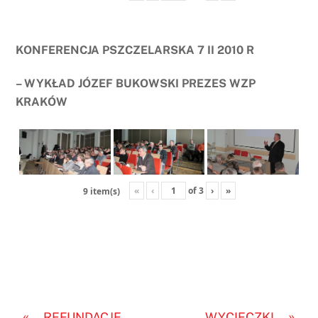
KONFERENCJA PSZCZELARSKA 7 II 2010 R
– WYKŁAD JÓZEF BUKOWSKI PREZES WZP
KRAKÓW
«
‹
of
3
›
»
9 item(s)
«
»
REFUNDACJE
WYCIECZKI