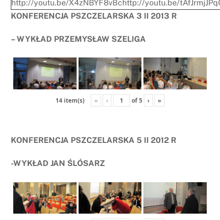
http://youtu.be/X4zNBYF8vBc
http://youtu.be/tAfJrmjJP
KONFERENCJA PSZCZELARSKA 3 II 2013 R
– WYKŁAD PRZEMYSŁAW SZELIGA
«
‹
of
5
›
»
14 item(s)
KONFERENCJA PSZCZELARSKA 5 II 2012 R
-WYKŁAD JAN ŚLÓSARZ