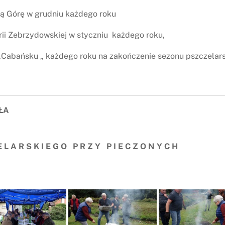
ną Górę w grudniu każdego roku
ii Zebrzydowskiej w styczniu każdego roku,
„Cabańsku „ każdego roku na zakończenie sezonu pszczelar
ŁA
 L A R S K I E G O P R Z Y P I E C Z O N Y C H