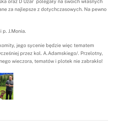
owska oraz D Uzar polegały na swoich własnych
nane za najlepsze z dotychczasowych. Na pewno
p. J.Monia.
akomity, jego sycenie będzie więc tematem
cześniej przez kol. A.Adamskiego/. Przelotny,
nego wieczora, tematów i plotek nie zabrakło!