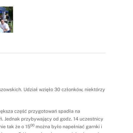
szowskich. Udział wzięło 30 członków, niektórzy
Większa część przygotowań spadła na
ń. Jednak przybywający od godz. 14 uczestnicy
00
ie tak że o 15
można było napełniać garnki i