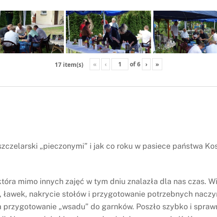
«
‹
of
6
›
»
17 item(s)
szczelarski „pieczonymi” i jak co roku w pasiece państwa Ko
która mimo innych zajęć w tym dniu znalazła dla nas czas. 
 ławek, nakrycie stołów i przygotowanie potrzebnych naczy
za przygotowanie „wsadu” do garnków. Poszło szybko i sprawn