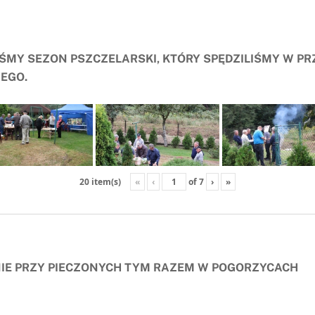
MY SEZON PSZCZELARSKI, KTÓRY SPĘDZILIŚMY W PR
ZEGO.
«
‹
of
7
›
»
20 item(s)
IE PRZY PIECZONYCH TYM RAZEM W POGORZYCACH