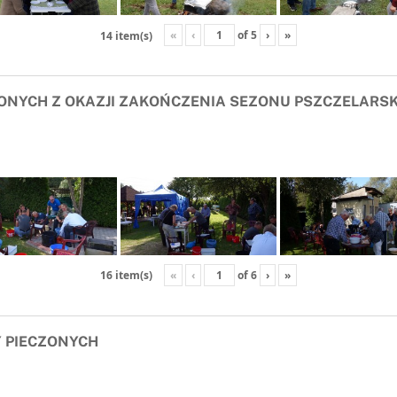
«
‹
of
5
›
»
14 item(s)
ZONYCH Z OKAZJI ZAKOŃCZENIA SEZONU PSZCZELARS
«
‹
of
6
›
»
16 item(s)
 PIECZONYCH