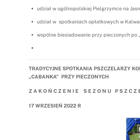
udział w ogólnopolskiej Pielgrzymce na Jas
udział w spotkaniach opłatkowych w Kalwar
wspólne biesiadowanie przy pieczonych po 
TRADYCYJNE SPOTKANIA PSZCZELARZY KO
„CABANKA” PRZY PIECZONYCH
Z A K O Ń C Z E N I E S E Z O N U P S Z C Z E
17 WRZESIEŃ 2022 R