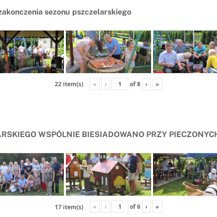
 zakonczenia sezonu pszczelarskiego
«
‹
of
8
›
»
22 item(s)
ARSKIEGO WSPÓLNIE BIESIADOWANO PRZY PIECZONYC
«
‹
of
6
›
»
17 item(s)