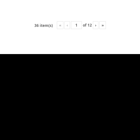
«
‹
of
12
›
»
36 item(s)