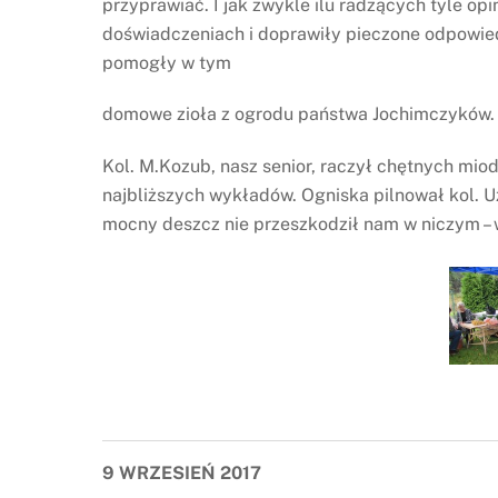
przyprawiać. I jak zwykle ilu radzących tyle op
doświadczeniach i doprawiły pieczone odpowied
pomogły w tym
domowe zioła z ogrodu państwa Jochimczyków. 
Kol. M.Kozub, nasz senior, raczył chętnych mio
najbliższych wykładów. Ogniska pilnował kol. U
mocny deszcz nie przeszkodził nam w niczym – w
9 WRZESIEŃ 2017