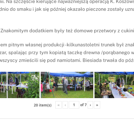
inii. Na szczęście kierujące najważniejszą operacją K. Kosz
nio do smaku i jak się później okazało pieczone zostały uz
Znakomitym dodatkiem były też domowe przetwory z cukinii 
dem pitnym własnej produkcji -kilkunastoletni trunek był zn
zar, spalając przy tym kopiatą taczkę drewna /porąbanego w
szyscy zmieścili się pod namiotami. Biesiada trwała do póź
«
‹
of
7
›
»
20 item(s)