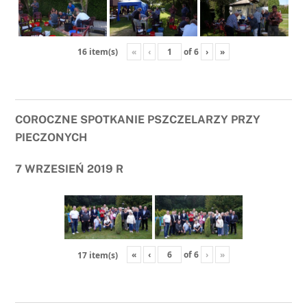
«
‹
of
6
›
»
16 item(s)
COROCZNE SPOTKANIE PSZCZELARZY PRZY
PIECZONYCH
7 WRZESIEŃ 2019 R
«
‹
of
6
›
»
17 item(s)