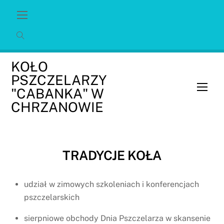
Skip
Menu
to
content
KOŁO
PSZCZELARZY
Men
"CABANKA" W
CHRZANOWIE
TRADYCJE KOŁA
udział w zimowych szkoleniach i konferencjach
pszczelarskich
sierpniowe obchody Dnia Pszczelarza w skansenie