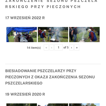
Z A K O Ń C Z E N I E S E Z O N U P S Z C Z E L A
R S K I E G O P R Z Y P I E C Z O N Y C H
17 WRZESIEŃ 2022 R
«
‹
of
5
›
»
14 item(s)
BIESIADOWANIE PSZCZELARZY PRZY
PIECZONYCH Z OKAZJI ZAKOŃCZENIA SEZONU
PSZCZELARSKIEGO
19 WRZESIEŃ 2020 R