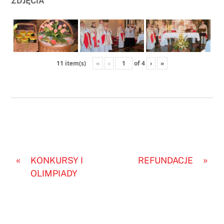
ZDJĘCIA
«
‹
of
4
›
»
11 item(s)
«
»
KONKURSY I
REFUNDACJE
OLIMPIADY