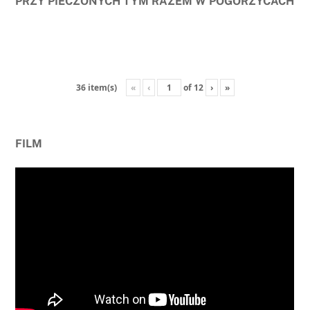
PRZY PIECZONYCH TYM RAZEM W POGORZYCACH
«
‹
of
12
›
»
36 item(s)
FILM