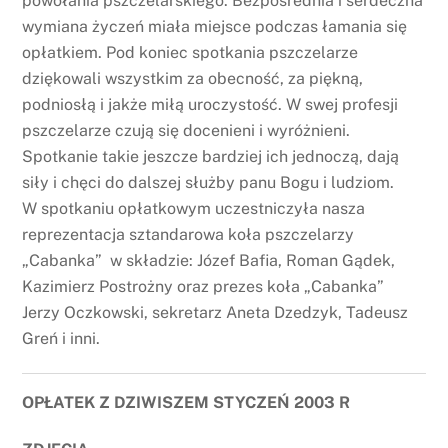
powołania pszczelarskiego. Bezpośrednia i serdeczna
wymiana życzeń miała miejsce podczas łamania się
opłatkiem. Pod koniec spotkania pszczelarze
dziękowali wszystkim za obecność, za piękną,
podniosłą i jakże miłą uroczystość. W swej profesji
pszczelarze czują się docenieni i wyróżnieni.
Spotkanie takie jeszcze bardziej ich jednoczą, dają
siły i chęci do dalszej służby panu Bogu i ludziom.
W spotkaniu opłatkowym uczestniczyła nasza
reprezentacja sztandarowa koła pszczelarzy
„Cabanka” w składzie: Józef Bafia, Roman Gądek,
Kazimierz Postrożny oraz prezes koła „Cabanka”
Jerzy Oczkowski, sekretarz Aneta Dzedzyk, Tadeusz
Greń i inni.
OPŁATEK Z DZIWISZEM STYCZEŃ 2003 R