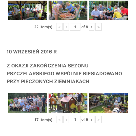
«
‹
of
8
›
»
22 item(s)
10 WRZESIEŃ 2016 R
Z OKAZJI ZAKOŃCZENIA SEZONU
PSZCZELARSKIEGO WSPÓLNIE BIESIADOWANO
PRZY PIECZONYCH ZIEMNIAKACH
«
‹
of
6
›
»
17 item(s)