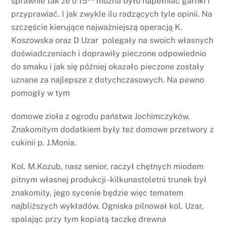
sprawnie tak że o 15
można było napełniać garnki i
przyprawiać. I jak zwykle ilu radzących tyle opinii. Na
szczęście kierujące najważniejszą operacją K.
Koszowska oraz D Uzar polegały na swoich własnych
doświadczeniach i doprawiły pieczone odpowiednio
do smaku i jak się później okazało pieczone zostały
uznane za najlepsze z dotychczasowych. Na pewno
pomogły w tym
domowe zioła z ogrodu państwa Jochimczyków.
Znakomitym dodatkiem były też domowe przetwory z
cukinii p. J.Monia.
Kol. M.Kozub, nasz senior, raczył chętnych miodem
pitnym własnej produkcji -kilkunastoletni trunek był
znakomity, jego sycenie będzie więc tematem
najbliższych wykładów. Ogniska pilnował kol. Uzar,
spalając przy tym kopiatą taczkę drewna