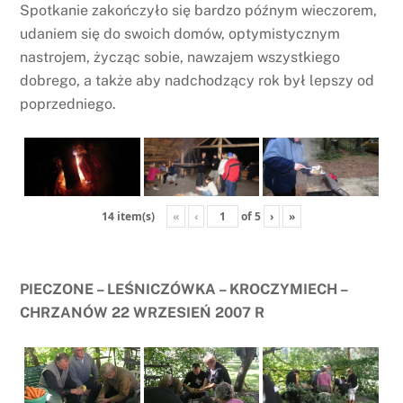
Spotkanie zakończyło się bardzo późnym wieczorem,
udaniem się do swoich domów, optymistycznym
nastrojem, życząc sobie, nawzajem wszystkiego
dobrego, a także aby nadchodzący rok był lepszy od
poprzedniego.
«
‹
of
5
›
»
14 item(s)
PIECZONE – LEŚNICZÓWKA – KROCZYMIECH –
CHRZANÓW 22 WRZESIEŃ 2007 R