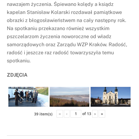
nawzajem życzenia. Śpiewano kolędy a ksiądz
kapelan Stanisław Kolarski rozdawał pamiątkowe
obrazki z błogosławieństwem na cały następny rok.
Na spotkaniu przekazano również wszystkim
pszczelarzom życzenia noworoczne od władz
samorządowych oraz Zarządu WZP Kraków. Radość,
radość i jeszcze raz radość towarzyszyła temu
spotkaniu.
ZDJĘCIA
«
‹
of
13
›
»
39 item(s)