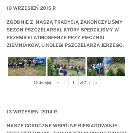
19 WRZESIEŃ 2015 R
ZGODNIE Z NASZĄ TRADYCJĄ ZAKOŃCZYLIŚMY
SEZON PSZCZELARSKI, KTÓRY SPĘDZILIŚMY W
PRZEMIŁEJ ATMOSFERZE PRZY PIECZNIU
ZIEMNIAKÓW, U KOLEGI PSZCZELARZA JERZEGO.
«
‹
of
7
›
»
20 item(s)
13 WRZESIEŃ 2014 R
NASZE COROCZNE WSPÓLNE BIESIADOWANIE