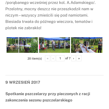
/porąbanego wcześniej przez kol. A.Adamskiego/.
Przelotny, mocny deszcz nie przeszkodził nam w
niczym – wszyscy zmieścili się pod namiotami.
Biesiada trwała do późnego wieczora, tematów i
plotek nie zabrakło!
«
‹
of
7
›
»
20 item(s)
9 WRZESIEŃ 2017
Spotkanie pszczelarzy przy pieczonych z racji
zakonczenia sezonu pszczelarskiego