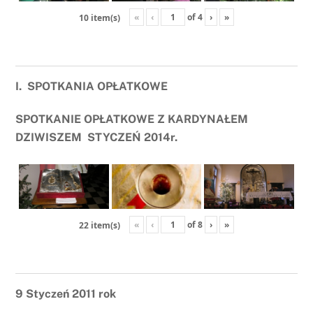
«
‹
of
4
›
»
10 item(s)
I. SPOTKANIA OPŁATKOWE
SPOTKANIE OPŁATKOWE Z KARDYNAŁEM
DZIWISZEM
STYCZEŃ 2014r.
«
‹
of
8
›
»
22 item(s)
9 Styczeń 2011 rok