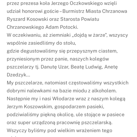
przez prezesa koła Jerzego Oczkowskiego wzięli
udział honorowi goście – Burmistrz Miasta Chrzanowa
Ryszard Kosowski oraz Starosta Powiatu
Chrzanowskiego Adam Potocki.
W oczekiwaniu, aż ziemniaki „dojdą w żarze”, wszyscy
wspólnie zasiedliśmy do stołu,
gdzie degustowaliśmy się przepysznym ciastem,
przyniesionym przez panie, naszych kolegów
pszczelarzy tj. Danutę Uzar, Beatę Ludwig, Anetę
Dzedzyk…
My pszczelarze, natomiast częstowaliśmy wszystkich
dobrymi nalewkami na bazie miodu z alkoholem.
Następnie my i nasi Włodarze wraz z naszym kolegą
Jerzym Koszowskim, gospodarzem pasieki,
podziwialiśmy piękną okolicę, ule stojące w pasiece
oraz super urządzoną pracownię pszczelarską.
Wszyczy byliśmy pod wielkim wrażeniem tego