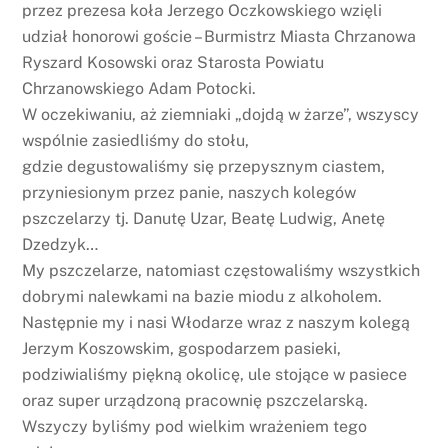
przez prezesa koła Jerzego Oczkowskiego wzięli
udział honorowi goście – Burmistrz Miasta Chrzanowa
Ryszard Kosowski oraz Starosta Powiatu
Chrzanowskiego Adam Potocki.
W oczekiwaniu, aż ziemniaki „dojdą w żarze”, wszyscy
wspólnie zasiedliśmy do stołu,
gdzie degustowaliśmy się przepysznym ciastem,
przyniesionym przez panie, naszych kolegów
pszczelarzy tj. Danutę Uzar, Beatę Ludwig, Anetę
Dzedzyk…
My pszczelarze, natomiast częstowaliśmy wszystkich
dobrymi nalewkami na bazie miodu z alkoholem.
Następnie my i nasi Włodarze wraz z naszym kolegą
Jerzym Koszowskim, gospodarzem pasieki,
podziwialiśmy piękną okolicę, ule stojące w pasiece
oraz super urządzoną pracownię pszczelarską.
Wszyczy byliśmy pod wielkim wrażeniem tego