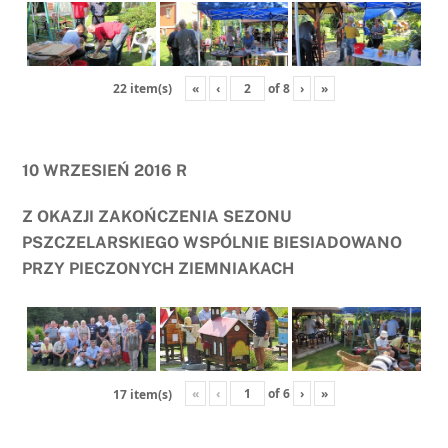
«
‹
of
8
›
»
22 item(s)
10 WRZESIEŃ 2016 R
Z OKAZJI ZAKOŃCZENIA SEZONU
PSZCZELARSKIEGO WSPÓLNIE BIESIADOWANO
PRZY PIECZONYCH ZIEMNIAKACH
«
‹
of
6
›
»
17 item(s)