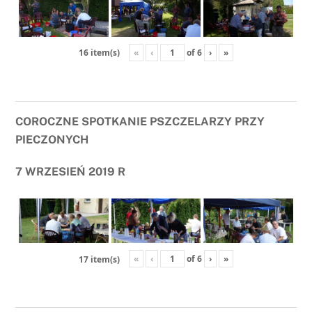
«
‹
of
6
›
»
16 item(s)
COROCZNE SPOTKANIE PSZCZELARZY PRZY
PIECZONYCH
7 WRZESIEŃ 2019 R
«
‹
of
6
›
»
17 item(s)