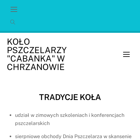
Skip
Menu
to
content
KOŁO
PSZCZELARZY
Men
"CABANKA" W
CHRZANOWIE
TRADYCJE KOŁA
udział w zimowych szkoleniach i konferencjach
pszczelarskich
sierpniowe obchody Dnia Pszczelarza w skansenie