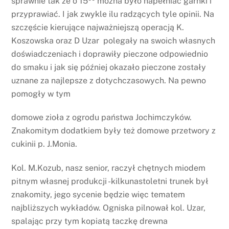
sprawnie tak że o 15
można było napełniać garnki i
przyprawiać. I jak zwykle ilu radzących tyle opinii. Na
szczęście kierujące najważniejszą operacją K.
Koszowska oraz D Uzar polegały na swoich własnych
doświadczeniach i doprawiły pieczone odpowiednio
do smaku i jak się później okazało pieczone zostały
uznane za najlepsze z dotychczasowych. Na pewno
pomogły w tym
domowe zioła z ogrodu państwa Jochimczyków.
Znakomitym dodatkiem były też domowe przetwory z
cukinii p. J.Monia.
Kol. M.Kozub, nasz senior, raczył chętnych miodem
pitnym własnej produkcji -kilkunastoletni trunek był
znakomity, jego sycenie będzie więc tematem
najbliższych wykładów. Ogniska pilnował kol. Uzar,
spalając przy tym kopiatą taczkę drewna