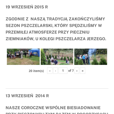
19 WRZESIEŃ 2015 R
ZGODNIE Z NASZĄ TRADYCJĄ ZAKOŃCZYLIŚMY
SEZON PSZCZELARSKI, KTÓRY SPĘDZILIŚMY W
PRZEMIŁEJ ATMOSFERZE PRZY PIECZNIU
ZIEMNIAKÓW, U KOLEGI PSZCZELARZA JERZEGO.
«
‹
of
7
›
»
20 item(s)
13 WRZESIEŃ 2014 R
NASZE COROCZNE WSPÓLNE BIESIADOWANIE