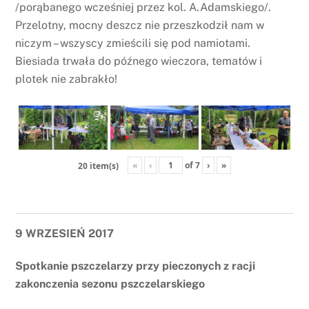
/porąbanego wcześniej przez kol. A.Adamskiego/.
Przelotny, mocny deszcz nie przeszkodził nam w
niczym – wszyscy zmieścili się pod namiotami.
Biesiada trwała do późnego wieczora, tematów i
plotek nie zabrakło!
«
‹
of
7
›
»
20 item(s)
9 WRZESIEŃ 2017
Spotkanie pszczelarzy przy pieczonych z racji
zakonczenia sezonu pszczelarskiego