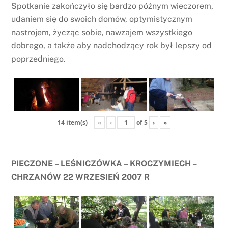
Spotkanie zakończyło się bardzo późnym wieczorem,
udaniem się do swoich domów, optymistycznym
nastrojem, życząc sobie, nawzajem wszystkiego
dobrego, a także aby nadchodzący rok był lepszy od
poprzedniego.
«
‹
of
5
›
»
14 item(s)
PIECZONE – LEŚNICZÓWKA – KROCZYMIECH –
CHRZANÓW 22 WRZESIEŃ 2007 R