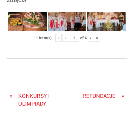
ZDJĘCIA
«
‹
of
4
›
»
11 item(s)
«
»
KONKURSY I
REFUNDACJE
OLIMPIADY