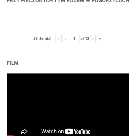
PRZY PIECZONYCH TYM RAZEM W POGORZYCACH
«
‹
of
12
›
»
36 item(s)
FILM