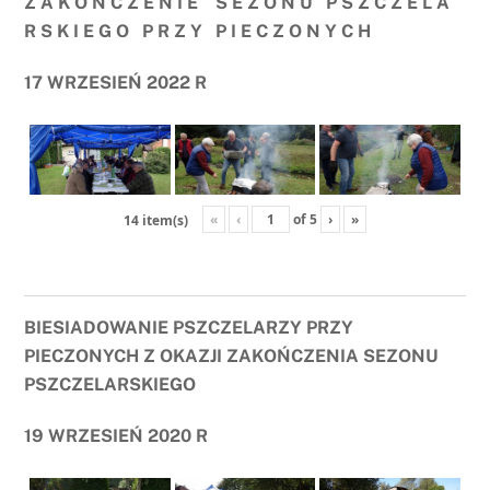
Z A K O Ń C Z E N I E S E Z O N U P S Z C Z E L A
R S K I E G O P R Z Y P I E C Z O N Y C H
17 WRZESIEŃ 2022 R
«
‹
of
5
›
»
14 item(s)
BIESIADOWANIE PSZCZELARZY PRZY
PIECZONYCH Z OKAZJI ZAKOŃCZENIA SEZONU
PSZCZELARSKIEGO
19 WRZESIEŃ 2020 R