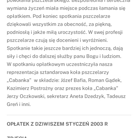
powołania pszczelarskiego. Bezpośrednia i serdeczna
wymiana życzeń miała miejsce podczas łamania się
opłatkiem. Pod koniec spotkania pszczelarze
dziękowali wszystkim za obecność, za piękną,
podniosłą i jakże miłą uroczystość. W swej profesji
pszczelarze czują się docenieni i wyróżnieni.
Spotkanie takie jeszcze bardziej ich jednoczą, dają
siły i chęci do dalszej służby panu Bogu i ludziom.
W spotkaniu opłatkowym uczestniczyła nasza
reprezentacja sztandarowa koła pszczelarzy
„Cabanka” w składzie: Józef Bafia, Roman Gądek,
Kazimierz Postrożny oraz prezes koła „Cabanka”
Jerzy Oczkowski, sekretarz Aneta Dzedzyk, Tadeusz
Greń i inni.
OPŁATEK Z DZIWISZEM STYCZEŃ 2003 R