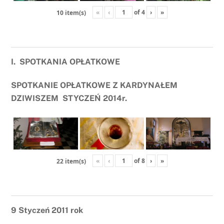
«
‹
of
4
›
»
10 item(s)
I. SPOTKANIA OPŁATKOWE
SPOTKANIE OPŁATKOWE Z KARDYNAŁEM
DZIWISZEM
STYCZEŃ 2014r.
«
‹
of
8
›
»
22 item(s)
9 Styczeń 2011 rok