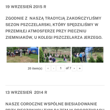
19 WRZESIEŃ 2015 R
ZGODNIE Z NASZĄ TRADYCJĄ ZAKOŃCZYLIŚMY
SEZON PSZCZELARSKI, KTÓRY SPĘDZILIŚMY W
PRZEMIŁEJ ATMOSFERZE PRZY PIECZNIU
ZIEMNIAKÓW, U KOLEGI PSZCZELARZA JERZEGO.
«
‹
of
7
›
»
20 item(s)
13 WRZESIEŃ 2014 R
NASZE COROCZNE WSPÓLNE BIESIADOWANIE