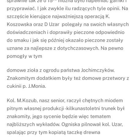
sprawnie tak że o 15
można było napełniać garnki i
przyprawiać. I jak zwykle ilu radzących tyle opinii. Na
szczęście kierujące najważniejszą operacją K.
Koszowska oraz D Uzar polegały na swoich własnych
doświadczeniach i doprawiły pieczone odpowiednio
do smaku i jak się później okazało pieczone zostały
uznane za najlepsze z dotychczasowych. Na pewno
pomogły w tym
domowe zioła z ogrodu państwa Jochimczyków.
Znakomitym dodatkiem były też domowe przetwory z
cukinii p. J.Monia.
Kol. M.Kozub, nasz senior, raczył chętnych miodem
pitnym własnej produkcji -kilkunastoletni trunek był
znakomity, jego sycenie będzie więc tematem
najbliższych wykładów. Ogniska pilnował kol. Uzar,
spalając przy tym kopiatą taczkę drewna