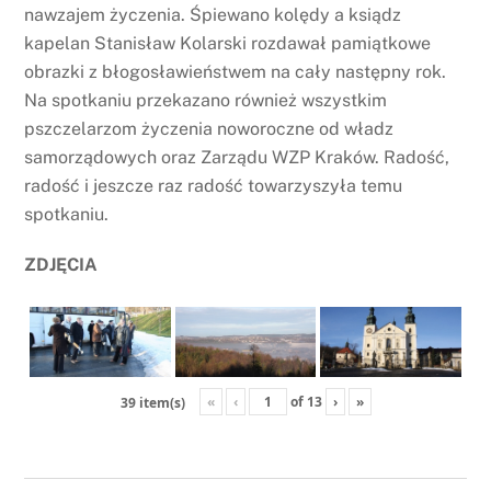
nawzajem życzenia. Śpiewano kolędy a ksiądz
kapelan Stanisław Kolarski rozdawał pamiątkowe
obrazki z błogosławieństwem na cały następny rok.
Na spotkaniu przekazano również wszystkim
pszczelarzom życzenia noworoczne od władz
samorządowych oraz Zarządu WZP Kraków. Radość,
radość i jeszcze raz radość towarzyszyła temu
spotkaniu.
ZDJĘCIA
«
‹
of
13
›
»
39 item(s)