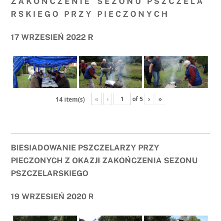
Z A K O Ń C Z E N I E S E Z O N U P S Z C Z E L A
R S K I E G O P R Z Y P I E C Z O N Y C H
17 WRZESIEŃ 2022 R
«
‹
of
5
›
»
14 item(s)
BIESIADOWANIE PSZCZELARZY PRZY
PIECZONYCH Z OKAZJI ZAKOŃCZENIA SEZONU
PSZCZELARSKIEGO
19 WRZESIEŃ 2020 R