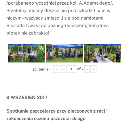
/porąbanego wcześniej przez kol. A.Adamskiego/.
Przelotny, mocny deszcz nie przeszkodził nam w
niczym – wszyscy zmieścili się pod namiotami.
Biesiada trwała do późnego wieczora, tematów i
plotek nie zabrakło!
«
‹
of
7
›
»
20 item(s)
9 WRZESIEŃ 2017
Spotkanie pszczelarzy przy pieczonych z racji
zakonczenia sezonu pszczelarskiego