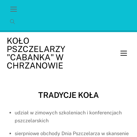
Skip
Menu
to
content
KOŁO
PSZCZELARZY
Men
"CABANKA" W
CHRZANOWIE
TRADYCJE KOŁA
udział w zimowych szkoleniach i konferencjach
pszczelarskich
sierpniowe obchody Dnia Pszczelarza w skansenie