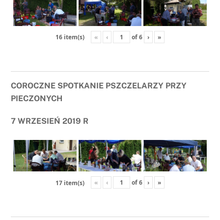
«
‹
of
6
›
»
16 item(s)
COROCZNE SPOTKANIE PSZCZELARZY PRZY
PIECZONYCH
7 WRZESIEŃ 2019 R
«
‹
of
6
›
»
17 item(s)