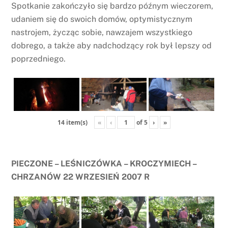
Spotkanie zakończyło się bardzo późnym wieczorem,
udaniem się do swoich domów, optymistycznym
nastrojem, życząc sobie, nawzajem wszystkiego
dobrego, a także aby nadchodzący rok był lepszy od
poprzedniego.
«
‹
of
5
›
»
14 item(s)
PIECZONE – LEŚNICZÓWKA – KROCZYMIECH –
CHRZANÓW 22 WRZESIEŃ 2007 R