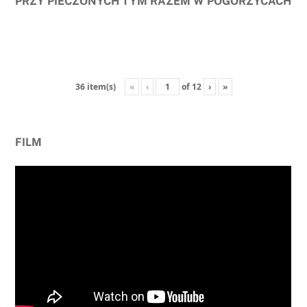
PRZY PIECZONYCH TYM RAZEM W POGORZYCACH
«
‹
of
12
›
»
36 item(s)
FILM