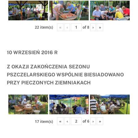
«
‹
of
8
›
»
22 item(s)
10 WRZESIEŃ 2016 R
Z OKAZJI ZAKOŃCZENIA SEZONU
PSZCZELARSKIEGO WSPÓLNIE BIESIADOWANO
PRZY PIECZONYCH ZIEMNIAKACH
«
‹
of
6
›
»
17 item(s)