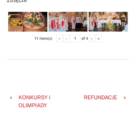
ZDJĘCIA
«
‹
of
4
›
»
11 item(s)
«
»
KONKURSY I
REFUNDACJE
OLIMPIADY