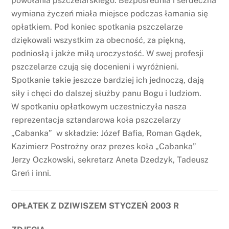
powołania pszczelarskiego. Bezpośrednia i serdeczna
wymiana życzeń miała miejsce podczas łamania się
opłatkiem. Pod koniec spotkania pszczelarze
dziękowali wszystkim za obecność, za piękną,
podniosłą i jakże miłą uroczystość. W swej profesji
pszczelarze czują się docenieni i wyróżnieni.
Spotkanie takie jeszcze bardziej ich jednoczą, dają
siły i chęci do dalszej służby panu Bogu i ludziom.
W spotkaniu opłatkowym uczestniczyła nasza
reprezentacja sztandarowa koła pszczelarzy
„Cabanka” w składzie: Józef Bafia, Roman Gądek,
Kazimierz Postrożny oraz prezes koła „Cabanka”
Jerzy Oczkowski, sekretarz Aneta Dzedzyk, Tadeusz
Greń i inni.
OPŁATEK Z DZIWISZEM STYCZEŃ 2003 R