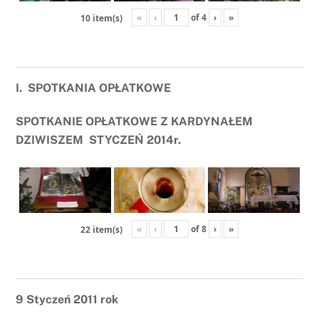
«
‹
of
4
›
»
10 item(s)
I. SPOTKANIA OPŁATKOWE
SPOTKANIE OPŁATKOWE Z KARDYNAŁEM
DZIWISZEM
STYCZEŃ 2014r.
«
‹
of
8
›
»
22 item(s)
9 Styczeń 2011 rok