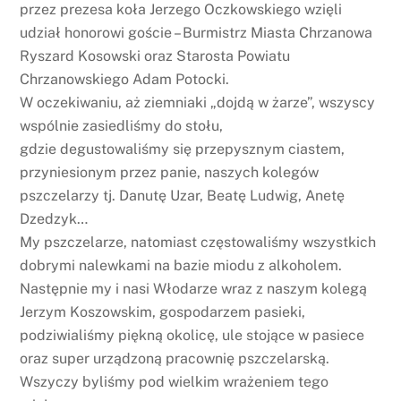
przez prezesa koła Jerzego Oczkowskiego wzięli
udział honorowi goście – Burmistrz Miasta Chrzanowa
Ryszard Kosowski oraz Starosta Powiatu
Chrzanowskiego Adam Potocki.
W oczekiwaniu, aż ziemniaki „dojdą w żarze”, wszyscy
wspólnie zasiedliśmy do stołu,
gdzie degustowaliśmy się przepysznym ciastem,
przyniesionym przez panie, naszych kolegów
pszczelarzy tj. Danutę Uzar, Beatę Ludwig, Anetę
Dzedzyk…
My pszczelarze, natomiast częstowaliśmy wszystkich
dobrymi nalewkami na bazie miodu z alkoholem.
Następnie my i nasi Włodarze wraz z naszym kolegą
Jerzym Koszowskim, gospodarzem pasieki,
podziwialiśmy piękną okolicę, ule stojące w pasiece
oraz super urządzoną pracownię pszczelarską.
Wszyczy byliśmy pod wielkim wrażeniem tego