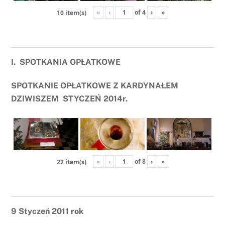
«
‹
of
4
›
»
10 item(s)
I. SPOTKANIA OPŁATKOWE
SPOTKANIE OPŁATKOWE Z KARDYNAŁEM
DZIWISZEM
STYCZEŃ 2014r.
«
‹
of
8
›
»
22 item(s)
9 Styczeń 2011 rok