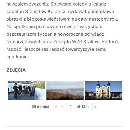
nawzajem życzenia. Śpiewano kolędy a ksiądz
kapelan Stanisław Kolarski rozdawał pamiątkowe
obrazki z błogosławieństwem na cały następny rok.
Na spotkaniu przekazano również wszystkim
pszczelarzom życzenia noworoczne od władz
samorządowych oraz Zarządu WZP Kraków. Radość,
radość i jeszcze raz radość towarzyszyła temu
spotkaniu.
ZDJĘCIA
«
‹
of
13
›
»
39 item(s)