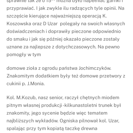
sprawnie tak że o 15
można było napełniać garnki i
przyprawiać. I jak zwykle ilu radzących tyle opinii. Na
szczęście kierujące najważniejszą operacją K.
Koszowska oraz D Uzar polegały na swoich własnych
doświadczeniach i doprawiły pieczone odpowiednio
do smaku i jak się później okazało pieczone zostały
uznane za najlepsze z dotychczasowych. Na pewno
pomogły w tym
domowe zioła z ogrodu państwa Jochimczyków.
Znakomitym dodatkiem były też domowe przetwory z
cukinii p. J.Monia.
Kol. M.Kozub, nasz senior, raczył chętnych miodem
pitnym własnej produkcji -kilkunastoletni trunek był
znakomity, jego sycenie będzie więc tematem
najbliższych wykładów. Ogniska pilnował kol. Uzar,
spalając przy tym kopiatą taczkę drewna