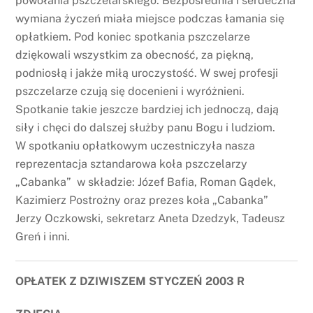
powołania pszczelarskiego. Bezpośrednia i serdeczna
wymiana życzeń miała miejsce podczas łamania się
opłatkiem. Pod koniec spotkania pszczelarze
dziękowali wszystkim za obecność, za piękną,
podniosłą i jakże miłą uroczystość. W swej profesji
pszczelarze czują się docenieni i wyróżnieni.
Spotkanie takie jeszcze bardziej ich jednoczą, dają
siły i chęci do dalszej służby panu Bogu i ludziom.
W spotkaniu opłatkowym uczestniczyła nasza
reprezentacja sztandarowa koła pszczelarzy
„Cabanka” w składzie: Józef Bafia, Roman Gądek,
Kazimierz Postrożny oraz prezes koła „Cabanka”
Jerzy Oczkowski, sekretarz Aneta Dzedzyk, Tadeusz
Greń i inni.
OPŁATEK Z DZIWISZEM STYCZEŃ 2003 R