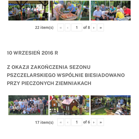
«
‹
of
8
›
»
22 item(s)
10 WRZESIEŃ 2016 R
Z OKAZJI ZAKOŃCZENIA SEZONU
PSZCZELARSKIEGO WSPÓLNIE BIESIADOWANO
PRZY PIECZONYCH ZIEMNIAKACH
«
‹
of
6
›
»
17 item(s)