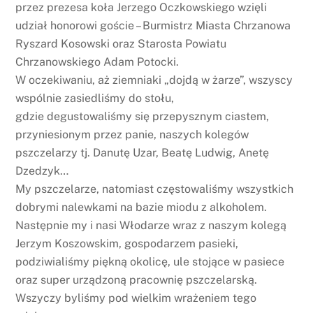
przez prezesa koła Jerzego Oczkowskiego wzięli
udział honorowi goście – Burmistrz Miasta Chrzanowa
Ryszard Kosowski oraz Starosta Powiatu
Chrzanowskiego Adam Potocki.
W oczekiwaniu, aż ziemniaki „dojdą w żarze”, wszyscy
wspólnie zasiedliśmy do stołu,
gdzie degustowaliśmy się przepysznym ciastem,
przyniesionym przez panie, naszych kolegów
pszczelarzy tj. Danutę Uzar, Beatę Ludwig, Anetę
Dzedzyk…
My pszczelarze, natomiast częstowaliśmy wszystkich
dobrymi nalewkami na bazie miodu z alkoholem.
Następnie my i nasi Włodarze wraz z naszym kolegą
Jerzym Koszowskim, gospodarzem pasieki,
podziwialiśmy piękną okolicę, ule stojące w pasiece
oraz super urządzoną pracownię pszczelarską.
Wszyczy byliśmy pod wielkim wrażeniem tego