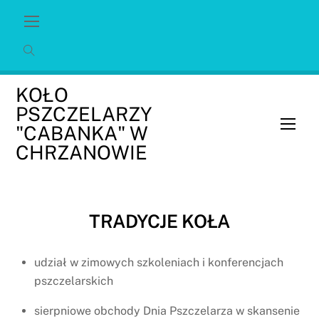
Skip
Menu
to
content
KOŁO
PSZCZELARZY
Men
"CABANKA" W
CHRZANOWIE
TRADYCJE KOŁA
udział w zimowych szkoleniach i konferencjach
pszczelarskich
sierpniowe obchody Dnia Pszczelarza w skansenie