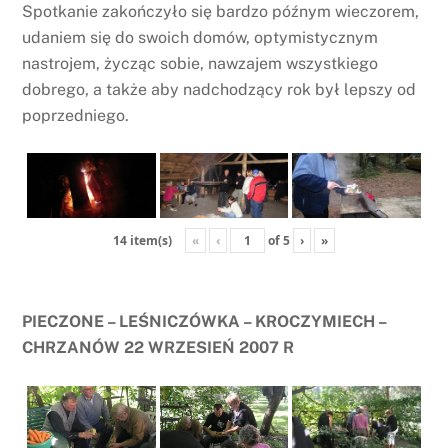
Spotkanie zakończyło się bardzo późnym wieczorem,
udaniem się do swoich domów, optymistycznym
nastrojem, życząc sobie, nawzajem wszystkiego
dobrego, a także aby nadchodzący rok był lepszy od
poprzedniego.
«
‹
of
5
›
»
14 item(s)
PIECZONE – LEŚNICZÓWKA – KROCZYMIECH –
CHRZANÓW 22 WRZESIEŃ 2007 R