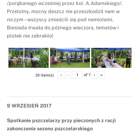
/porąbanego wcześniej przez kol. A.Adamskiego/.
Przelotny, mocny deszcz nie przeszkodził nam w
niczym – wszyscy zmieścili się pod namiotami.
Biesiada trwała do późnego wieczora, tematów i
plotek nie zabrakło!
«
‹
of
7
›
»
20 item(s)
9 WRZESIEŃ 2017
Spotkanie pszczelarzy przy pieczonych z racji
zakonczenia sezonu pszczelarskiego