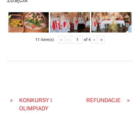
ZDJĘCIA
«
‹
of
4
›
»
11 item(s)
«
»
KONKURSY I
REFUNDACJE
OLIMPIADY