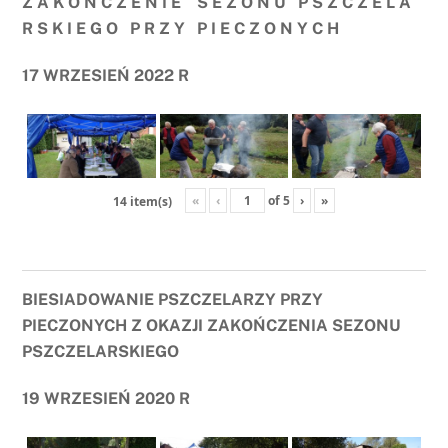
Z A K O Ń C Z E N I E S E Z O N U P S Z C Z E L A
R S K I E G O P R Z Y P I E C Z O N Y C H
17 WRZESIEŃ 2022 R
«
‹
of
5
›
»
14 item(s)
BIESIADOWANIE PSZCZELARZY PRZY
PIECZONYCH Z OKAZJI ZAKOŃCZENIA SEZONU
PSZCZELARSKIEGO
19 WRZESIEŃ 2020 R