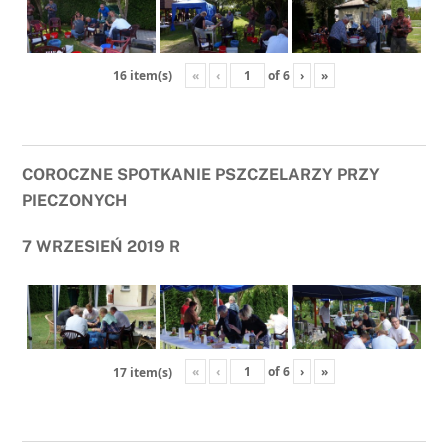
«
‹
of
6
›
»
16 item(s)
COROCZNE SPOTKANIE PSZCZELARZY PRZY
PIECZONYCH
7 WRZESIEŃ 2019 R
«
‹
of
6
›
»
17 item(s)