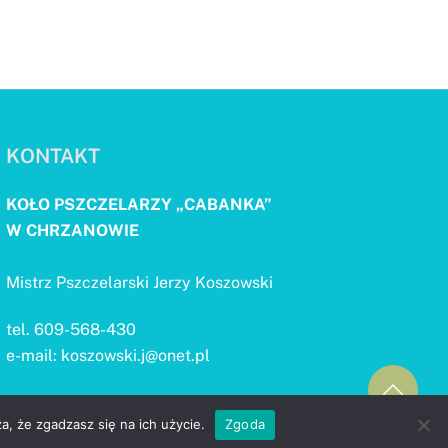
KONTAKT
KOŁO PSZCZELARZY „CABANKA”
W CHRZANOWIE
Mistrz Pszczelarski Jerzy Koszowski
tel. 609-568-430
e-mail: koszowski.j@onet.pl
go
a, że zgadzasz się na ich użycie.
Zgoda
to