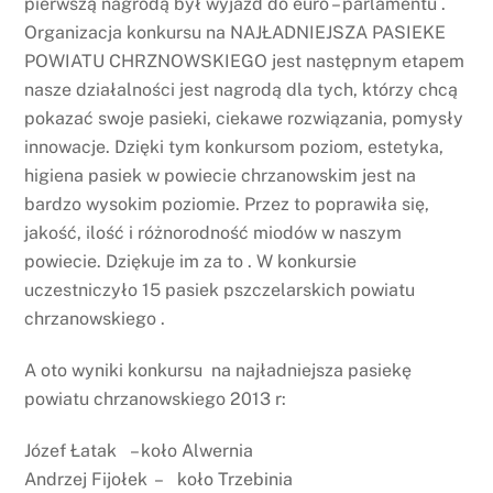
pierwszą nagrodą był wyjazd do euro – parlamentu .
Organizacja konkursu na NAJŁADNIEJSZA PASIEKE
POWIATU CHRZNOWSKIEGO jest następnym etapem
nasze działalności jest nagrodą dla tych, którzy chcą
pokazać swoje pasieki, ciekawe rozwiązania, pomysły
innowacje. Dzięki tym konkursom poziom, estetyka,
higiena pasiek w powiecie chrzanowskim jest na
bardzo wysokim poziomie. Przez to poprawiła się,
jakość, ilość i różnorodność miodów w naszym
powiecie. Dziękuje im za to . W konkursie
uczestniczyło 15 pasiek pszczelarskich powiatu
chrzanowskiego .
A oto wyniki konkursu na najładniejsza pasiekę
powiatu chrzanowskiego 2013 r:
Józef Łatak – koło Alwernia
Andrzej Fijołek – koło Trzebinia