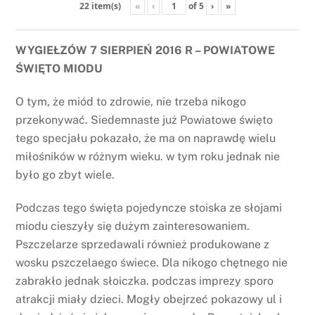
«
‹
of
5
›
»
22 item(s)
WYGIEŁZÓW 7 SIERPIEŃ 2016 R – POWIATOWE
ŚWIĘTO MIODU
O tym, że miód to zdrowie, nie trzeba nikogo
przekonywać. Siedemnaste już Powiatowe święto
tego specjału pokazało, że ma on naprawdę wielu
miłośników w różnym wieku. w tym roku jednak nie
było go zbyt wiele.
Podczas tego święta pojedyncze stoiska ze słojami
miodu cieszyły się dużym zainteresowaniem.
Pszczelarze sprzedawali również produkowane z
wosku pszczelaego świece. Dla nikogo chętnego nie
zabrakło jednak słoiczka. podczas imprezy sporo
atrakcji miały dzieci. Mogły obejrzeć pokazowy ul i