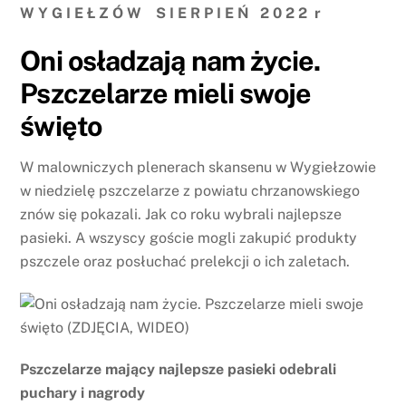
W Y G I E Ł Z Ó W S I E R P I E Ń 2 0 2 2 r
Oni osładzają nam życie.
Pszczelarze mieli swoje
święto
W malowniczych plenerach skansenu w Wygiełzowie
w niedzielę pszczelarze z powiatu chrzanowskiego
znów się pokazali. Jak co roku wybrali najlepsze
pasieki. A wszyscy goście mogli zakupić produkty
pszczele oraz posłuchać prelekcji o ich zaletach.
Pszczelarze mający najlepsze pasieki odebrali
puchary i nagrody