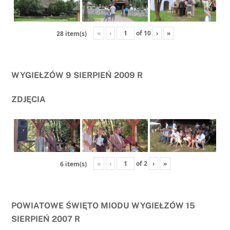
«
‹
of
10
›
»
28 item(s)
WYGIEŁZÓW 9 SIERPIEŃ 2009 R
ZDJĘCIA
«
‹
of
2
›
»
6 item(s)
POWIATOWE ŚWIĘTO MIODU WYGIEŁZÓW 15
SIERPIEŃ 2007 R