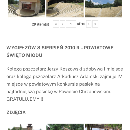
«
‹
of
10
›
»
29 item(s)
WYGIEŁZÓW 8 SIERPIEŃ 2010 R – POWIATOWE
ŚWIĘTO MIODU
Kolega pszczelarz Jerzy Koszowski zdobywa I miejsce
oraz kolega pszczelarz Arkadiusz Adamski zajmuje IV
miejsce w powiatowym konkursie pasiek na
najładniejszą pasiekę w Powiecie Chrzanowskim.
GRATULUJEMY !!
ZDJĘCIA