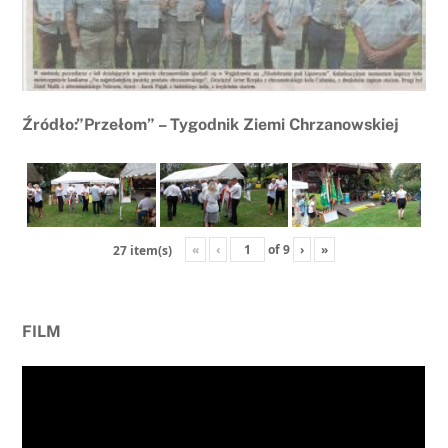
Źródło:”Przełom” – Tygodnik Ziemi Chrzanowskiej
«
‹
of
9
›
»
27 item(s)
FILM