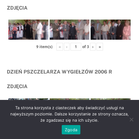
ZDJĘCIA
«
‹
of
3
›
»
9 item(s)
DZIEŃ PSZCZELARZA WYGIEŁZÓW 2006 R
ZDJĘCIA
Ta strona korzysta z ciasteczek aby świadczyć usługi na
najwyższym poziomie. Dalsze korzystanie ze strony oznacza,
że zgadzasz się na ich użycie.
go
«
‹
of
2
›
»
6 item(s)
Zgoda
to
top