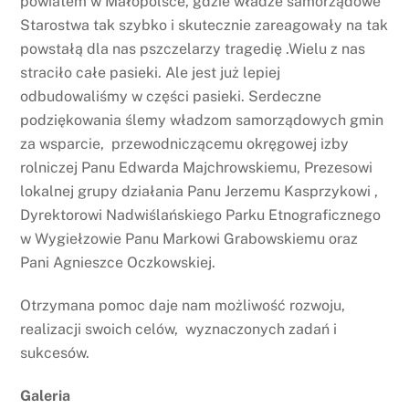
powiatem w Małopolsce, gdzie władze samorządowe
Starostwa tak szybko i skutecznie zareagowały na tak
powstałą dla nas pszczelarzy tragedię .Wielu z nas
straciło całe pasieki. Ale jest już lepiej
odbudowaliśmy w części pasieki. Serdeczne
podziękowania ślemy władzom samorządowych gmin
za wsparcie, przewodniczącemu okręgowej izby
rolniczej Panu Edwarda Majchrowskiemu, Prezesowi
lokalnej grupy działania Panu Jerzemu Kasprzykowi ,
Dyrektorowi Nadwiślańskiego Parku Etnograficznego
w Wygiełzowie Panu Markowi Grabowskiemu oraz
Pani Agnieszce Oczkowskiej.
Otrzymana pomoc daje nam możliwość rozwoju,
realizacji swoich celów, wyznaczonych zadań i
sukcesów.
Galeria