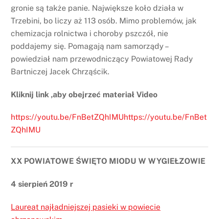
gronie są także panie. Największe koło działa w
Trzebini, bo liczy aż 113 osób. Mimo problemów, jak
chemizacja rolnictwa i choroby pszczół, nie
poddajemy się. Pomagają nam samorządy –
powiedział nam przewodniczący Powiatowej Rady
Bartniczej Jacek Chrząścik.
Kliknij link ,aby obejrzeć materiał Video
https://youtu.be/FnBetZQhIMUhttps://youtu.be/FnBet
ZQhIMU
XX POWIATOWE ŚWIĘTO MIODU W WYGIEŁZOWIE
4 sierpień 2019 r
Laureat najładniejszej pasieki w powiecie