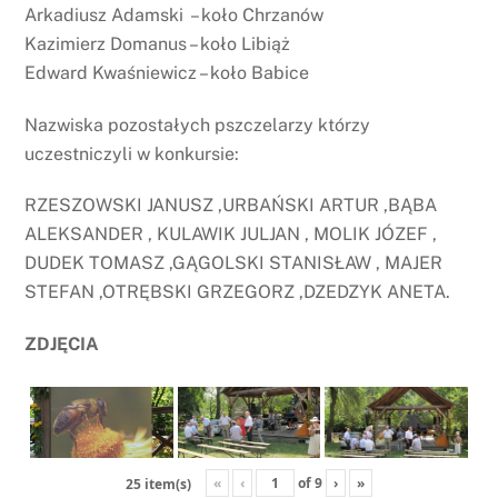
Arkadiusz Adamski – koło Chrzanów
Kazimierz Domanus – koło Libiąż
Edward Kwaśniewicz – koło Babice
Nazwiska pozostałych pszczelarzy którzy
uczestniczyli w konkursie:
RZESZOWSKI JANUSZ ,URBAŃSKI ARTUR ,BĄBA
ALEKSANDER , KULAWIK JULJAN , MOLIK JÓZEF ,
DUDEK TOMASZ ,GĄGOLSKI STANISŁAW , MAJER
STEFAN ,OTRĘBSKI GRZEGORZ ,DZEDZYK ANETA.
ZDJĘCIA
«
‹
of
9
›
»
25 item(s)