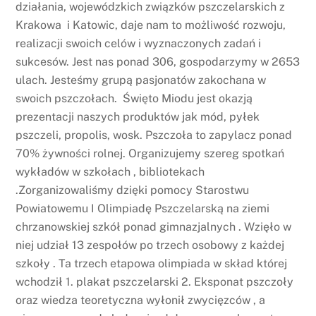
działania, wojewódzkich związków pszczelarskich z
Krakowa i Katowic, daje nam to możliwość rozwoju,
realizacji swoich celów i wyznaczonych zadań i
sukcesów. Jest nas ponad 306, gospodarzymy w 2653
ulach. Jesteśmy grupą pasjonatów zakochana w
swoich pszczołach. Święto Miodu jest okazją
prezentacji naszych produktów jak mód, pyłek
pszczeli, propolis, wosk. Pszczoła to zapylacz ponad
70% żywności rolnej. Organizujemy szereg spotkań
wykładów w szkołach , bibliotekach
.Zorganizowaliśmy dzięki pomocy Starostwu
Powiatowemu I Olimpiadę Pszczelarską na ziemi
chrzanowskiej szkół ponad gimnazjalnych . Wzięło w
niej udział 13 zespołów po trzech osobowy z każdej
szkoły . Ta trzech etapowa olimpiada w skład której
wchodził 1. plakat pszczelarski 2. Eksponat pszczoły
oraz wiedza teoretyczna wyłonił zwycięzców , a