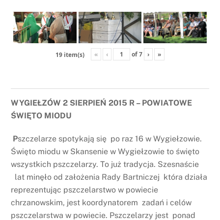
«
‹
of
7
›
»
19 item(s)
WYGIEŁZÓW 2 SIERPIEŃ 2015 R – POWIATOWE
ŚWIĘTO MIODU
P
szczelarze spotykają się po raz 16 w Wygiełzowie.
Święto miodu w Skansenie w Wygiełzowie to święto
wszystkich pszczelarzy. To już tradycja. Szesnaście
lat minęło od założenia Rady Bartniczej która działa
reprezentując pszczelarstwo w powiecie
chrzanowskim, jest koordynatorem zadań i celów
pszczelarstwa w powiecie. Pszczelarzy jest ponad