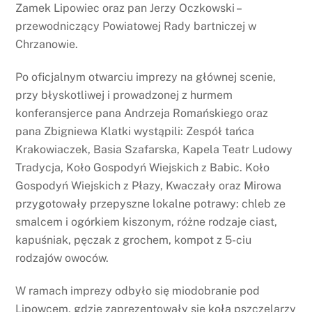
Zamek Lipowiec oraz pan Jerzy Oczkowski –
przewodniczący Powiatowej Rady bartniczej w
Chrzanowie.
Po oficjalnym otwarciu imprezy na głównej scenie,
przy błyskotliwej i prowadzonej z hurmem
konferansjerce pana Andrzeja Romańskiego oraz
pana Zbigniewa Klatki wystąpili: Zespół tańca
Krakowiaczek, Basia Szafarska, Kapela Teatr Ludowy
Tradycja, Koło Gospodyń Wiejskich z Babic. Koło
Gospodyń Wiejskich z Płazy, Kwaczały oraz Mirowa
przygotowały przepyszne lokalne potrawy: chleb ze
smalcem i ogórkiem kiszonym, różne rodzaje ciast,
kapuśniak, pęczak z grochem, kompot z 5-ciu
rodzajów owoców.
W ramach imprezy odbyło się miodobranie pod
Lipowcem, gdzie zaprezentowały się koła pszczelarzy