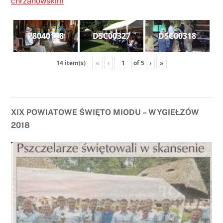
chrzanowskim
P8040108
DSC00327
DSC00318
«
‹
of
5
›
»
14 item(s)
XIX POWIATOWE ŚWIĘTO MIODU – WYGIEŁZÓW
2018