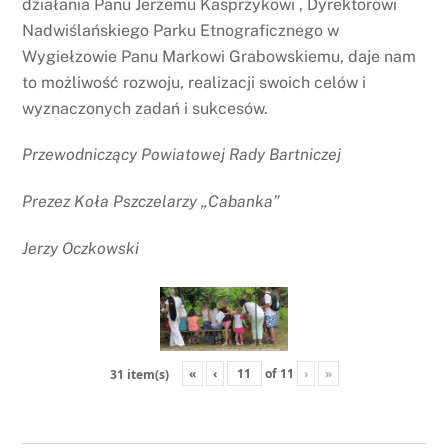
działania Panu Jerzemu Kasprzykowi , Dyrektorowi
Nadwiślańskiego Parku Etnograficznego w
Wygiełzowie Panu Markowi Grabowskiemu, daje nam
to możliwość rozwoju, realizacji swoich celów i
wyznaczonych zadań i sukcesów.
Przewodniczący Powiatowej Rady Bartniczej
Prezez Koła Pszczelarzy „Cabanka”
Jerzy Oczkowski
«
‹
of
11
›
»
31 item(s)