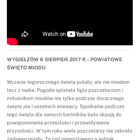
WYGIEŁZÓW 6 SIERPIEŃ 2017 R – POWIATOWE
ŚWIĘTO MIODU
Wczasie tegorocznego świeta polało, ale nie miodem
lecz z nieba. Pogoda splatała figla pszczelarzom i
miłośnikom miodów nie tylko podczas dorocznego
święta ale i ostatnich miesięcy. Spotkanie podczas
tego święta dla samych bartników było okazją do
powspominania przeszłości i przewidywania
przyszłości. W tym roku wiele pszczelarzy nie zebrało
żadnego miodu. To coś niemożliwego a jednak.