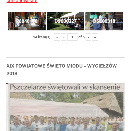
chrzanowskim
P8040108
DSC00327
DSC00318
«
‹
of
5
›
»
14 item(s)
XIX POWIATOWE ŚWIĘTO MIODU – WYGIEŁZÓW
2018