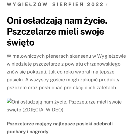
W Y G I E Ł Z Ó W S I E R P I E Ń 2 0 2 2 r
Oni osładzają nam życie.
Pszczelarze mieli swoje
święto
W malowniczych plenerach skansenu w Wygiełzowie
w niedzielę pszczelarze z powiatu chrzanowskiego
znów się pokazali. Jak co roku wybrali najlepsze
pasieki. A wszyscy goście mogli zakupić produkty
pszczele oraz posłuchać prelekcji o ich zaletach.
Pszczelarze mający najlepsze pasieki odebrali
puchary i nagrody