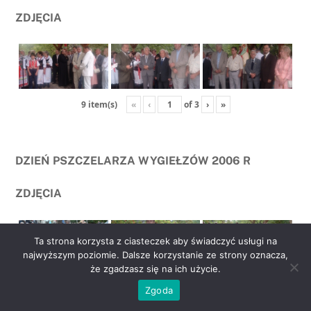
ZDJĘCIA
«
‹
of
3
›
»
9 item(s)
DZIEŃ PSZCZELARZA WYGIEŁZÓW 2006 R
ZDJĘCIA
Ta strona korzysta z ciasteczek aby świadczyć usługi na
najwyższym poziomie. Dalsze korzystanie ze strony oznacza,
że zgadzasz się na ich użycie.
go
«
‹
of
2
›
»
6 item(s)
Zgoda
to
top