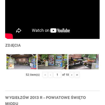
ZDJĘCIA
«
‹
of
18
›
»
52 item(s)
WYGIEŁZÓW 2013 R – POWIATOWE ŚWIĘTO
MIODU