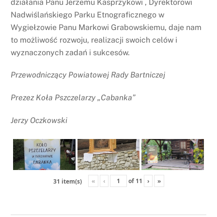
działania Panu Jerzemu Kasprzykowi , Dyrektorowi
Nadwiślańskiego Parku Etnograficznego w
Wygiełzowie Panu Markowi Grabowskiemu, daje nam
to możliwość rozwoju, realizacji swoich celów i
wyznaczonych zadań i sukcesów.
Przewodniczący Powiatowej Rady Bartniczej
Prezez Koła Pszczelarzy „Cabanka”
Jerzy Oczkowski
«
‹
of
11
›
»
31 item(s)