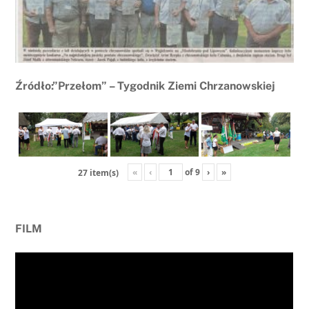
Źródło:”Przełom” – Tygodnik Ziemi Chrzanowskiej
«
‹
of
9
›
»
27 item(s)
FILM