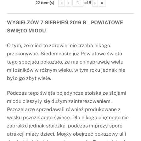
«
‹
of
5
›
»
22 item(s)
WYGIEŁZÓW 7 SIERPIEŃ 2016 R – POWIATOWE
ŚWIĘTO MIODU
O tym, że miód to zdrowie, nie trzeba nikogo
przekonywać. Siedemnaste już Powiatowe święto
tego specjału pokazało, że ma on naprawdę wielu
miłośników w różnym wieku. w tym roku jednak nie
było go zbyt wiele.
Podczas tego święta pojedyncze stoiska ze słojami
miodu cieszyły się dużym zainteresowaniem.
Pszczelarze sprzedawali również produkowane z
wosku pszczelaego świece. Dla nikogo chętnego nie
zabrakło jednak słoiczka. podczas imprezy sporo
atrakcji miały dzieci. Mogły obejrzeć pokazowy ul i