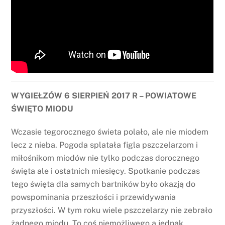
WYGIEŁZÓW 6 SIERPIEŃ 2017 R – POWIATOWE
ŚWIĘTO MIODU
Wczasie tegorocznego świeta polało, ale nie miodem
lecz z nieba. Pogoda splatała figla pszczelarzom i
miłośnikom miodów nie tylko podczas dorocznego
święta ale i ostatnich miesięcy. Spotkanie podczas
tego święta dla samych bartników było okazją do
powspominania przeszłości i przewidywania
przyszłości. W tym roku wiele pszczelarzy nie zebrało
żadnego miodu. To coś niemożliwego a jednak.