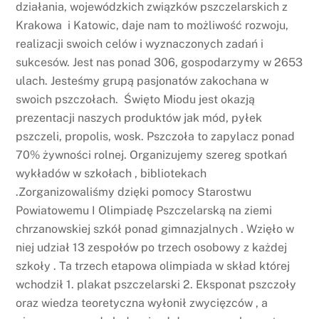
działania, wojewódzkich związków pszczelarskich z
Krakowa i Katowic, daje nam to możliwość rozwoju,
realizacji swoich celów i wyznaczonych zadań i
sukcesów. Jest nas ponad 306, gospodarzymy w 2653
ulach. Jesteśmy grupą pasjonatów zakochana w
swoich pszczołach. Święto Miodu jest okazją
prezentacji naszych produktów jak mód, pyłek
pszczeli, propolis, wosk. Pszczoła to zapylacz ponad
70% żywności rolnej. Organizujemy szereg spotkań
wykładów w szkołach , bibliotekach
.Zorganizowaliśmy dzięki pomocy Starostwu
Powiatowemu I Olimpiadę Pszczelarską na ziemi
chrzanowskiej szkół ponad gimnazjalnych . Wzięło w
niej udział 13 zespołów po trzech osobowy z każdej
szkoły . Ta trzech etapowa olimpiada w skład której
wchodził 1. plakat pszczelarski 2. Eksponat pszczoły
oraz wiedza teoretyczna wyłonił zwycięzców , a