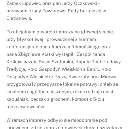
Zamek Lipowiec oraz pan Jerzy Oczkowski –
przewodniczący Powiatowej Rady bartniczej w
Chrzanowie.
Po oficjalnym otwarciu imprezy na głównej scenie,
przy błyskotliwej i prowadzonej z hurmem
konferansjerce pana Andrzeja Romańskiego oraz
pana Zbigniewa Klatki wystąpili: Zespół tańca
Krakowiaczek, Basia Szafarska, Kapela Teatr Ludowy
Tradycja, Koło Gospodyń Wiejskich z Babic. Koło
Gospodyń Wiejskich z Płazy, Kwaczały oraz Mirowa
przygotowały przepyszne lokalne potrawy: chleb ze
smalcem i ogórkiem kiszonym, różne rodzaje ciast,
kapuśniak, pęczak z grochem, kompot z 5-ciu
rodzajów owoców.
W ramach imprezy odbyło się miodobranie pod
Lipowcem, gdzie zaprezentowały się koła pszczelarzy