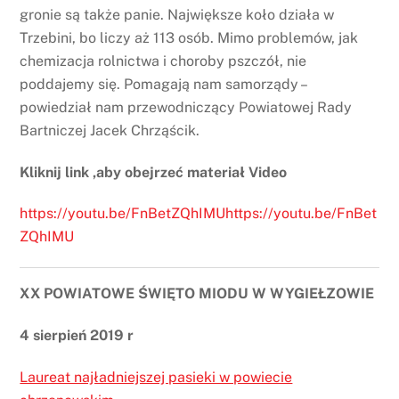
gronie są także panie. Największe koło działa w
Trzebini, bo liczy aż 113 osób. Mimo problemów, jak
chemizacja rolnictwa i choroby pszczół, nie
poddajemy się. Pomagają nam samorządy –
powiedział nam przewodniczący Powiatowej Rady
Bartniczej Jacek Chrząścik.
Kliknij link ,aby obejrzeć materiał Video
https://youtu.be/FnBetZQhIMUhttps://youtu.be/FnBet
ZQhIMU
XX POWIATOWE ŚWIĘTO MIODU W WYGIEŁZOWIE
4 sierpień 2019 r
Laureat najładniejszej pasieki w powiecie