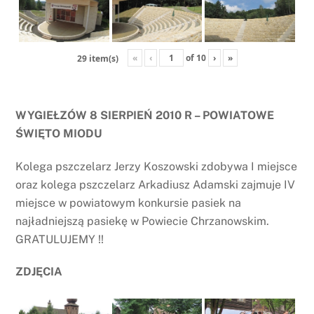
«
‹
of
10
›
»
29 item(s)
WYGIEŁZÓW 8 SIERPIEŃ 2010 R – POWIATOWE
ŚWIĘTO MIODU
Kolega pszczelarz Jerzy Koszowski zdobywa I miejsce
oraz kolega pszczelarz Arkadiusz Adamski zajmuje IV
miejsce w powiatowym konkursie pasiek na
najładniejszą pasiekę w Powiecie Chrzanowskim.
GRATULUJEMY !!
ZDJĘCIA