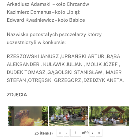
Arkadiusz Adamski – koło Chrzanów
Kazimierz Domanus – koło Libiąż
Edward Kwaśniewicz – koło Babice
Nazwiska pozostałych pszczelarzy którzy
uczestniczyli w konkursie:
RZESZOWSKI JANUSZ ,URBAŃSKI ARTUR ,BĄBA
ALEKSANDER , KULAWIK JULJAN , MOLIK JÓZEF ,
DUDEK TOMASZ ,GĄGOLSKI STANISŁAW , MAJER
STEFAN ,OTRĘBSKI GRZEGORZ ,DZEDZYK ANETA.
ZDJĘCIA
«
‹
of
9
›
»
25 item(s)