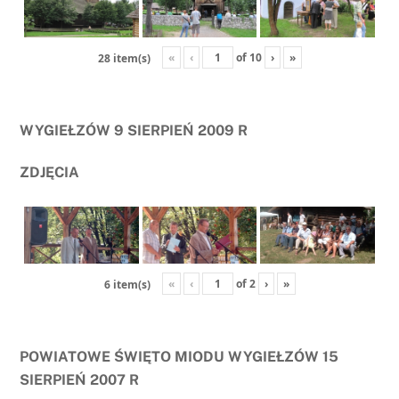
«
‹
of
10
›
»
28 item(s)
WYGIEŁZÓW 9 SIERPIEŃ 2009 R
ZDJĘCIA
«
‹
of
2
›
»
6 item(s)
POWIATOWE ŚWIĘTO MIODU WYGIEŁZÓW 15
SIERPIEŃ 2007 R