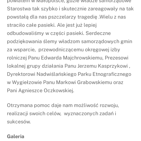
powiatem w Małopolsce, gdzie władze samorządowe
Starostwa tak szybko i skutecznie zareagowały na tak
powstałą dla nas pszczelarzy tragedię .Wielu z nas
straciło całe pasieki. Ale jest już lepiej
odbudowaliśmy w części pasieki. Serdeczne
podziękowania ślemy władzom samorządowych gmin
za wsparcie, przewodniczącemu okręgowej izby
rolniczej Panu Edwarda Majchrowskiemu, Prezesowi
lokalnej grupy działania Panu Jerzemu Kasprzykowi ,
Dyrektorowi Nadwiślańskiego Parku Etnograficznego
w Wygiełzowie Panu Markowi Grabowskiemu oraz
Pani Agnieszce Oczkowskiej.
Otrzymana pomoc daje nam możliwość rozwoju,
realizacji swoich celów, wyznaczonych zadań i
sukcesów.
Galeria