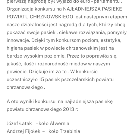
pierwszą nagrodą był wyjazd do euro – parlamentu .
Organizacja konkursu na NAJŁADNIEJSZA PASIEKE
POWIATU CHRZNOWSKIEGO jest następnym etapem
nasze działalności jest nagrodą dla tych, którzy chcą
pokazać swoje pasieki, ciekawe rozwiązania, pomysły
innowacje. Dzięki tym konkursom poziom, estetyka,
higiena pasiek w powiecie chrzanowskim jest na
bardzo wysokim poziomie. Przez to poprawiła się,
jakość, ilość i różnorodność miodów w naszym
powiecie. Dziękuje im za to . W konkursie
uczestniczyło 15 pasiek pszczelarskich powiatu
chrzanowskiego .
A oto wyniki konkursu na najładniejsza pasiekę
powiatu chrzanowskiego 2013 r:
Józef Łatak – koło Alwernia
Andrzej Fijołek – koło Trzebinia