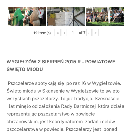
«
‹
of
7
›
»
19 item(s)
WYGIEŁZÓW 2 SIERPIEŃ 2015 R – POWIATOWE
ŚWIĘTO MIODU
P
szczelarze spotykają się po raz 16 w Wygiełzowie.
Święto miodu w Skansenie w Wygiełzowie to święto
wszystkich pszczelarzy. To już tradycja. Szesnaście
lat minęło od założenia Rady Bartniczej która działa
reprezentując pszczelarstwo w powiecie
chrzanowskim, jest koordynatorem zadań i celów
pszczelarstwa w powiecie. Pszczelarzy jest ponad