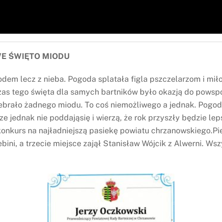
WE ŚWIĘTO MIODU
iodem lecz z nieba. Pogoda splatała figla pszczelarzom i m
czas tego święta dla samych bartników było okazją do powsp
zebrało żadnego miodu. To coś niemożliwego a jednak. Pogoda 
ze jednak nie poddająsię i wierzą, że rok przyszły będzie lep
onkurs na najładniejszą pasiekę powiatu chrzanowskiego.Pie
bini, a trzecie miejsce zajął Stanisław Wójcik z Alwerni. 