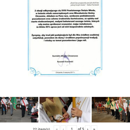
«
‹
of
5
›
»
22 item(s)