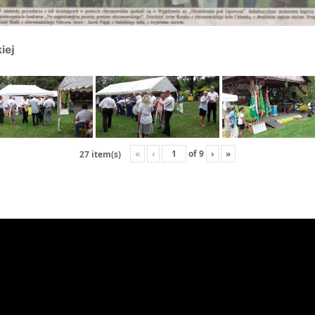
iej
«
‹
of
9
›
»
27 item(s)