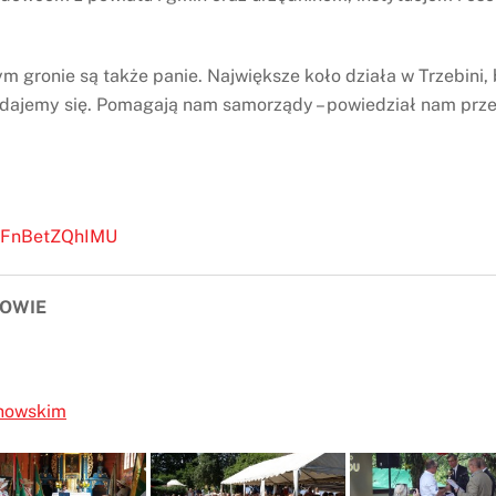
 gronie są także panie. Największe koło działa w Trzebini, 
oddajemy się. Pomagają nam samorządy – powiedział nam prz
e/FnBetZQhIMU
ZOWIE
anowskim