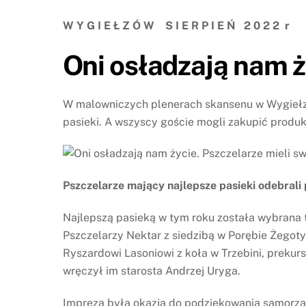
W Y G I E Ł Z Ó W S I E R P I E Ń 2 0 2 2 r
Oni osładzają nam ż
W malowniczych plenerach skansenu w Wygiełzow
pasieki. A wszyscy goście mogli zakupić produkt
Pszczelarze mający najlepsze pasieki odebrali
Najlepszą pasieką w tym roku została wybrana 
Pszczelarzy Nektar z siedzibą w Porębie Żegoty
Ryszardowi Lasoniowi z koła w Trzebini, prekurs
wręczył im starosta Andrzej Uryga.
Impreza była okazją do podziękowania samorzą