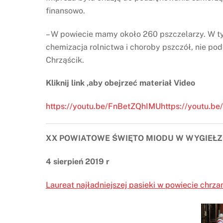
finansowo.
– W powiecie mamy około 260 pszczelarzy. W tym
chemizacja rolnictwa i choroby pszczół, nie p
Chrząścik.
Kliknij link ,aby obejrzeć materiał Video
https://youtu.be/FnBetZQhIMUhttps://youtu.b
XX POWIATOWE ŚWIĘTO MIODU W WYGIEŁ
4 sierpień 2019 r
Laureat najładniejszej pasieki w powiecie chrz