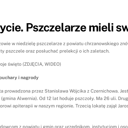
ycie. Pszczelarze mieli s
ie w niedzielę pszczelarze z powiatu chrzanowskiego znów s
y pszczele oraz posłuchać prelekcji o ich zaletach.
 puchary i nagrody
ta prowadzona przez Stanisława Wójcika z Czernichowa. Je
 (gmina Alwernia). Od 12 lat hoduje pszczoły. Ma 26 uli. D
orowi apiterapii w naszym regionie. Trzecią lokatę zajął Ja
dowcom z powiatu i gmin oraz urzędnikom, instytucjom i os