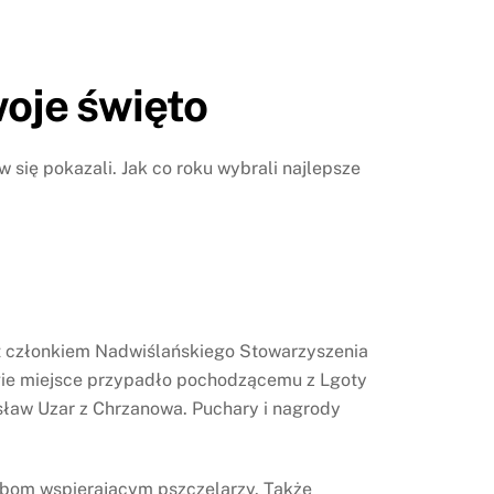
woje święto
ię pokazali. Jak co roku wybrali najlepsze
st członkiem Nadwiślańskiego Stowarzyszenia
rugie miejsce przypadło pochodzącemu z Lgoty
rosław Uzar z Chrzanowa. Puchary i nagrody
obom wspierającym pszczelarzy. Także