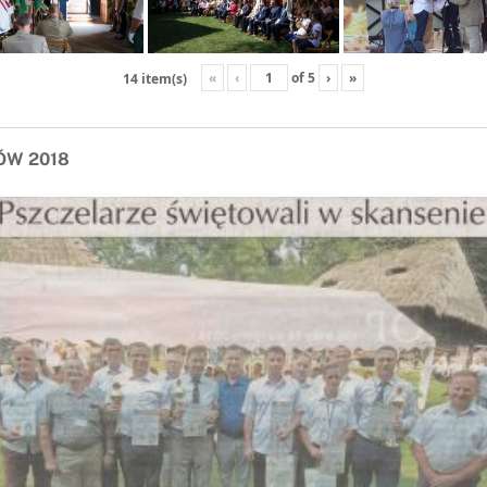
«
‹
of
5
›
»
14 item(s)
ÓW 2018