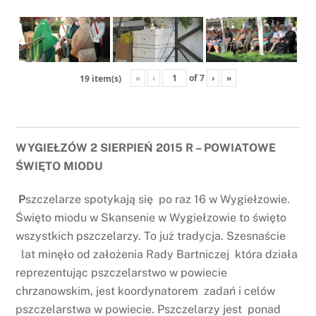
«
‹
of
7
›
»
19 item(s)
WYGIEŁZÓW 2 SIERPIEŃ 2015 R – POWIATOWE
ŚWIĘTO MIODU
P
szczelarze spotykają się po raz 16 w Wygiełzowie.
Święto miodu w Skansenie w Wygiełzowie to święto
wszystkich pszczelarzy. To już tradycja. Szesnaście
lat minęło od założenia Rady Bartniczej która działa
reprezentując pszczelarstwo w powiecie
chrzanowskim, jest koordynatorem zadań i celów
pszczelarstwa w powiecie. Pszczelarzy jest ponad