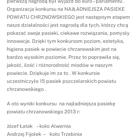
pierwszą nagrodą był wyjazd do euro – parlamentu .
Organizacja konkursu na NAJŁADNIEJSZA PASIEKE
POWIATU CHRZNOWSKIEGO jest następnym etapem
nasze działalności jest nagrodą dla tych, którzy chcą
pokazać swoje pasieki, ciekawe rozwiązania, pomysły
innowacje. Dzięki tym konkursom poziom, estetyka,
higiena pasiek w powiecie chrzanowskim jest na
bardzo wysokim poziomie. Przez to poprawiła się,
jakość, ilość i różnorodność miodów w naszym
powiecie. Dziękuje im za to . W konkursie
uczestniczyło 15 pasiek pszczelarskich powiatu
chrzanowskiego .
A oto wyniki konkursu na najładniejsza pasiekę
powiatu chrzanowskiego 2013 r:
Józef Łatak – koło Alwernia
Andrzej Fijołek – koło Trzebinia