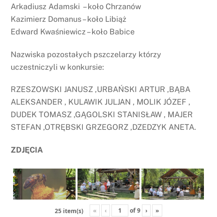
Arkadiusz Adamski – koło Chrzanów
Kazimierz Domanus – koło Libiąż
Edward Kwaśniewicz – koło Babice
Nazwiska pozostałych pszczelarzy którzy
uczestniczyli w konkursie:
RZESZOWSKI JANUSZ ,URBAŃSKI ARTUR ,BĄBA
ALEKSANDER , KULAWIK JULJAN , MOLIK JÓZEF ,
DUDEK TOMASZ ,GĄGOLSKI STANISŁAW , MAJER
STEFAN ,OTRĘBSKI GRZEGORZ ,DZEDZYK ANETA.
ZDJĘCIA
«
‹
of
9
›
»
25 item(s)