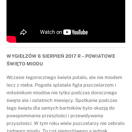
WYGIEŁZÓW 6 SIERPIEŃ 2017 R – POWIATOWE
ŚWIĘTO MIODU
Wczasie tegorocznego świeta polało, ale nie miodem
lecz z nieba. Pogoda splatała figla pszczelarzom i
miłośnikom miodów nie tylko podczas dorocznego
święta ale i ostatnich miesięcy. Spotkanie podczas
tego święta dla samych bartników było okazją do
powspominania przeszłości i przewidywania
przyszłości. W tym roku wiele pszczelarzy nie zebrało
żadnego miodu. To coś niemożliwego a jednak.