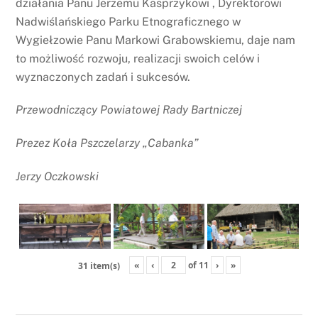
działania Panu Jerzemu Kasprzykowi , Dyrektorowi
Nadwiślańskiego Parku Etnograficznego w
Wygiełzowie Panu Markowi Grabowskiemu, daje nam
to możliwość rozwoju, realizacji swoich celów i
wyznaczonych zadań i sukcesów.
Przewodniczący Powiatowej Rady Bartniczej
Prezez Koła Pszczelarzy „Cabanka”
Jerzy Oczkowski
«
‹
of
11
›
»
31 item(s)