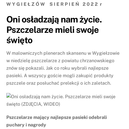
W Y G I E Ł Z Ó W S I E R P I E Ń 2 0 2 2 r
Oni osładzają nam życie.
Pszczelarze mieli swoje
święto
W malowniczych plenerach skansenu w Wygiełzowie
w niedzielę pszczelarze z powiatu chrzanowskiego
znów się pokazali. Jak co roku wybrali najlepsze
pasieki. A wszyscy goście mogli zakupić produkty
pszczele oraz posłuchać prelekcji o ich zaletach.
Pszczelarze mający najlepsze pasieki odebrali
puchary i nagrody