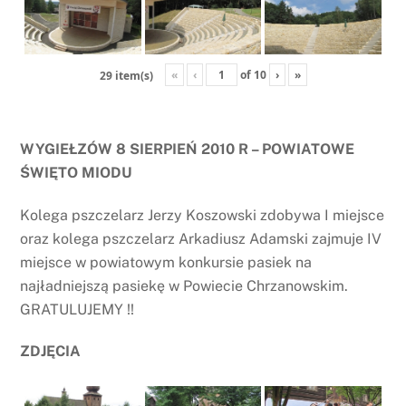
«
‹
of
10
›
»
29 item(s)
WYGIEŁZÓW 8 SIERPIEŃ 2010 R – POWIATOWE
ŚWIĘTO MIODU
Kolega pszczelarz Jerzy Koszowski zdobywa I miejsce
oraz kolega pszczelarz Arkadiusz Adamski zajmuje IV
miejsce w powiatowym konkursie pasiek na
najładniejszą pasiekę w Powiecie Chrzanowskim.
GRATULUJEMY !!
ZDJĘCIA