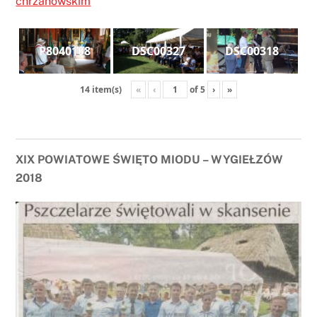
chrzanowskim
P8040108
DSC00327
DSC00318
«
‹
of
5
›
»
14 item(s)
XIX POWIATOWE ŚWIĘTO MIODU – WYGIEŁZÓW
2018