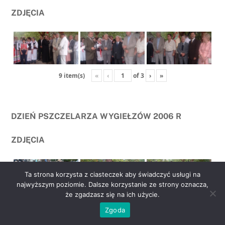
ZDJĘCIA
«
‹
of
3
›
»
9 item(s)
DZIEŃ PSZCZELARZA WYGIEŁZÓW 2006 R
ZDJĘCIA
Ta strona korzysta z ciasteczek aby świadczyć usługi na
najwyższym poziomie. Dalsze korzystanie ze strony oznacza,
że zgadzasz się na ich użycie.
go
«
‹
of
2
›
»
6 item(s)
Zgoda
to
top