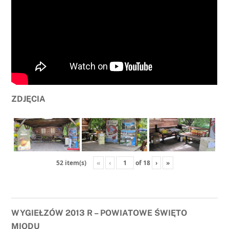
ZDJĘCIA
«
‹
of
18
›
»
52 item(s)
WYGIEŁZÓW 2013 R – POWIATOWE ŚWIĘTO
MIODU