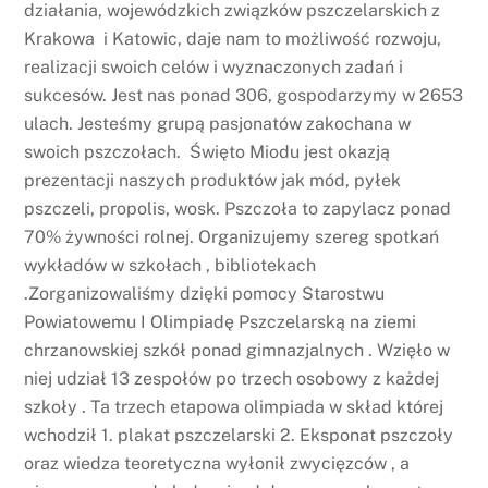
działania, wojewódzkich związków pszczelarskich z
Krakowa i Katowic, daje nam to możliwość rozwoju,
realizacji swoich celów i wyznaczonych zadań i
sukcesów. Jest nas ponad 306, gospodarzymy w 2653
ulach. Jesteśmy grupą pasjonatów zakochana w
swoich pszczołach. Święto Miodu jest okazją
prezentacji naszych produktów jak mód, pyłek
pszczeli, propolis, wosk. Pszczoła to zapylacz ponad
70% żywności rolnej. Organizujemy szereg spotkań
wykładów w szkołach , bibliotekach
.Zorganizowaliśmy dzięki pomocy Starostwu
Powiatowemu I Olimpiadę Pszczelarską na ziemi
chrzanowskiej szkół ponad gimnazjalnych . Wzięło w
niej udział 13 zespołów po trzech osobowy z każdej
szkoły . Ta trzech etapowa olimpiada w skład której
wchodził 1. plakat pszczelarski 2. Eksponat pszczoły
oraz wiedza teoretyczna wyłonił zwycięzców , a