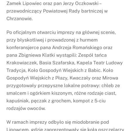
Zamek Lipowiec oraz pan Jerzy Oczkowski –
przewodniczący Powiatowej Rady bartniczej w
Chrzanowie.
Po oficjalnym otwarciu imprezy na głównej scenie,
przy błyskotliwej i prowadzonej z hurmem
konferansjerce pana Andrzeja Romańskiego oraz
pana Zbigniewa Klatki wystąpili: Zespół tańca
Krakowiaczek, Basia Szafarska, Kapela Teatr Ludowy
Tradycja, Koło Gospodyń Wiejskich z Babic. Koło
Gospodyń Wiejskich z Płazy, Kwaczały oraz Mirowa
przygotowały przepyszne lokalne potrawy: chleb ze
smalcem i ogórkiem kiszonym, różne rodzaje ciast,
kapuśniak, pęczak z grochem, kompot z 5-ciu
rodzajów owoców.
W ramach imprezy odbyło się miodobranie pod
Lipowcem, gdzie zaprezentowały się koła pszczelarzy