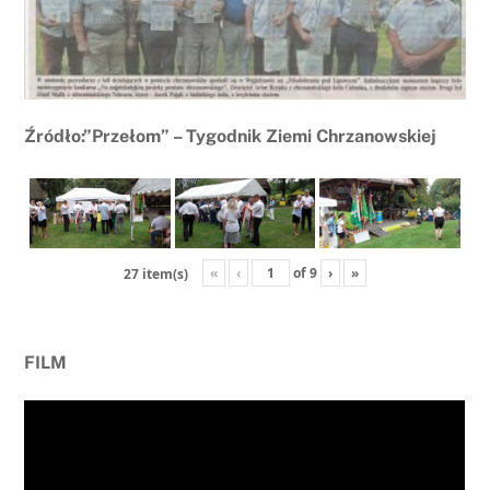
Źródło:”Przełom” – Tygodnik Ziemi Chrzanowskiej
«
‹
of
9
›
»
27 item(s)
FILM