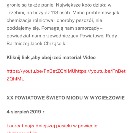
gronie są także panie. Największe koło działa w
Trzebini, bo liczy aż 113 osób. Mimo problemów, jak
chemizacja rolnictwa i choroby pszczół, nie
poddajemy się. Pomagają nam samorządy –
powiedział nam przewodniczący Powiatowej Rady
Bartniczej Jacek Chrząścik.
Kliknij link ,aby obejrzeć materiał Video
https://youtu.be/FnBetZQhIMUhttps://youtu.be/FnBet
ZQhIMU
XX POWIATOWE ŚWIĘTO MIODU W WYGIEŁZOWIE
4 sierpień 2019 r
Laureat najładniejszej pasieki w powiecie