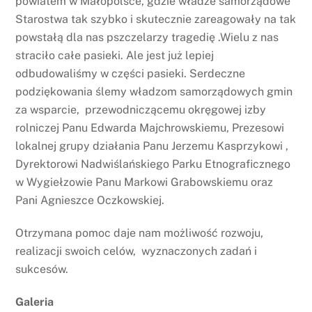
powiatem w Małopolsce, gdzie władze samorządowe
Starostwa tak szybko i skutecznie zareagowały na tak
powstałą dla nas pszczelarzy tragedię .Wielu z nas
straciło całe pasieki. Ale jest już lepiej
odbudowaliśmy w części pasieki. Serdeczne
podziękowania ślemy władzom samorządowych gmin
za wsparcie, przewodniczącemu okręgowej izby
rolniczej Panu Edwarda Majchrowskiemu, Prezesowi
lokalnej grupy działania Panu Jerzemu Kasprzykowi ,
Dyrektorowi Nadwiślańskiego Parku Etnograficznego
w Wygiełzowie Panu Markowi Grabowskiemu oraz
Pani Agnieszce Oczkowskiej.
Otrzymana pomoc daje nam możliwość rozwoju,
realizacji swoich celów, wyznaczonych zadań i
sukcesów.
Galeria