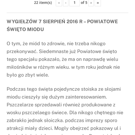
«
‹
of
5
›
»
22 item(s)
WYGIEŁZÓW 7 SIERPIEŃ 2016 R – POWIATOWE
ŚWIĘTO MIODU
O tym, że miód to zdrowie, nie trzeba nikogo
przekonywać. Siedemnaste już Powiatowe święto
tego specjału pokazało, że ma on naprawdę wielu
miłośników w różnym wieku. w tym roku jednak nie
było go zbyt wiele.
Podczas tego święta pojedyncze stoiska ze słojami
miodu cieszyły się dużym zainteresowaniem.
Pszczelarze sprzedawali również produkowane z
wosku pszczelaego świece. Dla nikogo chętnego nie
zabrakło jednak słoiczka. podczas imprezy sporo
atrakcji miały dzieci. Mogły obejrzeć pokazowy ul i